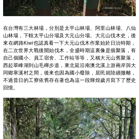
在台灣有三大林場，分別是太平山林場、阿里山林場、八仙
山林場，下轄太平山分場及大元山分場。大元山伐木史，後
來在網路Kiwi也認真看一下大元山伐木作業始於日治時期，
在二次世界大戰後開始伐木，全盛時期這裏像是個聚落，有
自己個國小、員工宿舍、工作站等等，又稱大元山舊聚落，
西起翠峰湖到山毛櫸步道，東北延沿南澳北溪上游兩岸與大
同鄉寒溪村之間，後來也因為國小廢除，居民就陸續撤離，
不過昔日的工寮依舊存在著也為這一段輝煌歲月寫下了歷史
回憶。