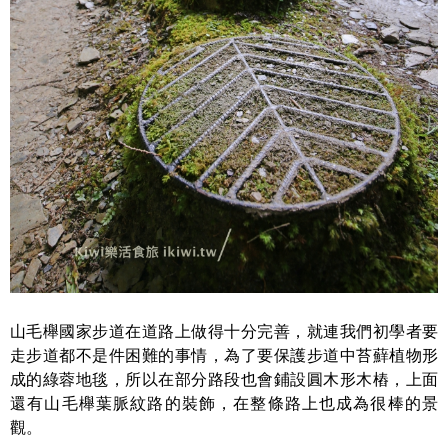
山毛櫸國家步道在道路上做得十分完善，就連我們初學者要
走步道都不是件困難的事情，為了要保護步道中苔蘚植物形
成的綠蓉地毯，所以在部分路段也會鋪設圓木形木樁，上面
還有山毛櫸葉脈紋路的裝飾，在整條路上也成為很棒的景
觀。