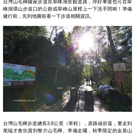
台灣山毛櫸國家步道在翠峰湖景觀道路，停好車後也可在翠
峰湖環山步道口的公廁或翠峰山屋裡上一下洗手間喲！準備
健行前，先到地圖前看一下步道相關資訊。
台灣山毛櫸步道總長3.8公里（單程），原路線折返，要走到
尾端才會欣賞到整片山毛櫸。準備走囉，秋季限定的金黃山