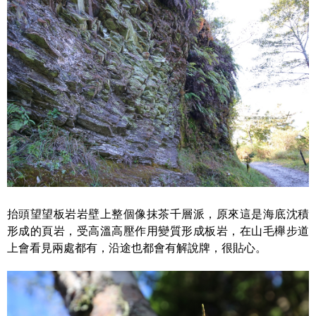
抬頭望望板岩岩壁上整個像抹茶千層派，原來這是海底沈積
形成的頁岩，受高溫高壓作用變質形成板岩，在山毛櫸步道
上會看見兩處都有，沿途也都會有解說牌，很貼心。