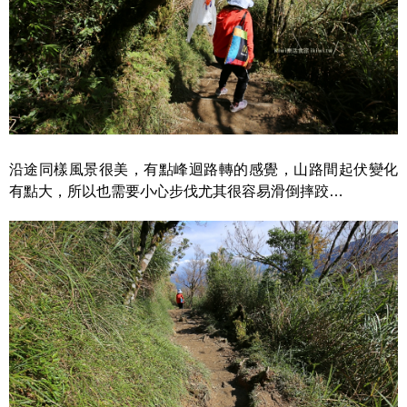
沿途同樣風景很美，有點峰迴路轉的感覺，山路間起伏變化
有點大，所以也需要小心步伐尤其很容易滑倒摔跤…