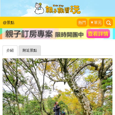
秋季限定美景，金黃祕徑深藏稜線中～
宜蘭太平山台灣山毛櫸步道
@景點
熱門
▼單元
Kiwi 樂活食旅
|
2020-11-02
介紹
附近景點