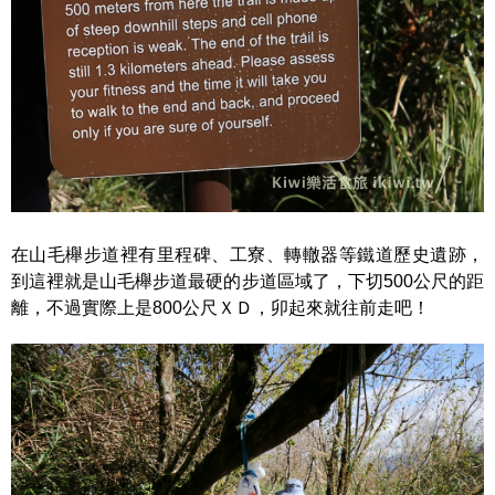
在山毛櫸步道裡有里程碑、工寮、轉轍器等鐵道歷史遺跡，
到這裡就是山毛櫸步道最硬的步道區域了，下切500公尺的距
離，不過實際上是800公尺ＸＤ，卯起來就往前走吧！