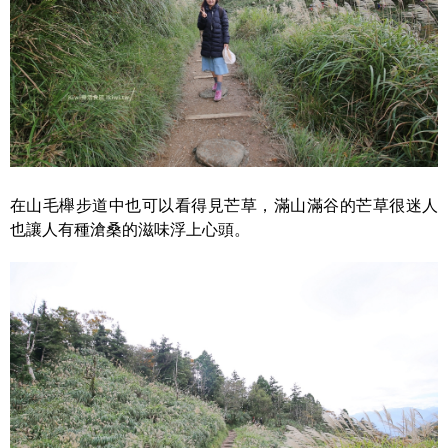
在山毛櫸步道中也可以看得見芒草，滿山滿谷的芒草很迷人
也讓人有種滄桑的滋味浮上心頭。