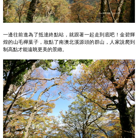
一邊往前進為了抵達終點站，就跟著一起走到底吧！金碧輝
煌的山毛櫸葉子，妝點了南澳北溪源頭的群山，人家說爬到
制高點才能遠眺更美的景緻。