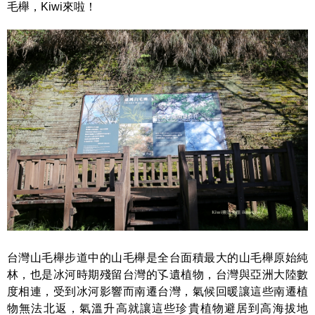
毛櫸，Kiwi來啦！
台灣山毛櫸步道中的山毛櫸是全台面積最大的山毛櫸原始純
林，也是冰河時期殘留台灣的孓遺植物，台灣與亞洲大陸數
度相連，受到冰河影響而南遷台灣，氣候回暖讓這些南遷植
物無法北返，氣溫升高就讓這些珍貴植物避居到高海拔地