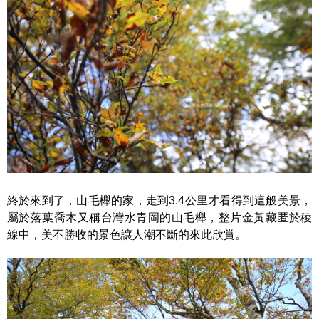
終於來到了，山毛櫸的家，走到3.4公里才看得到這般美景，
屬於落葉喬木又稱台灣水青岡的山毛櫸，整片金黃藏匿於稜
線中，美不勝收的景色讓人潮不斷的來此欣賞。