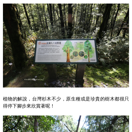
植物的解說，台灣杉木不少，原生種或是珍貴的樹木都很只
得停下腳步來欣賞著呢！