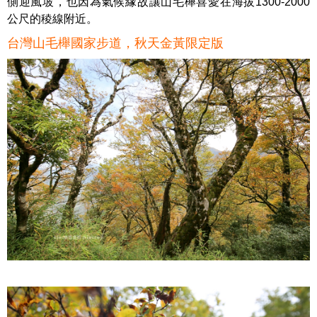
側迎風坡，也因為氣候緣故讓山毛櫸喜愛在海拔1300-2000
公尺的稜線附近。
台灣山毛櫸國家步道，秋天金黃限定版