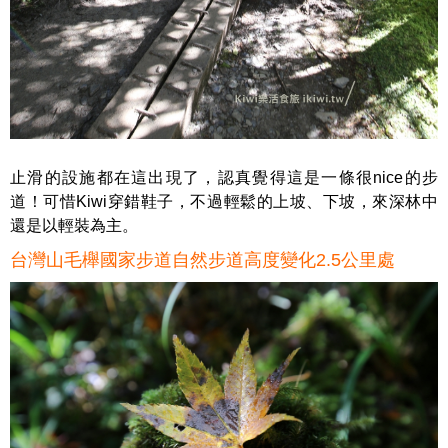
止滑的設施都在這出現了，認真覺得這是一條很nice的步
道！可惜Kiwi穿錯鞋子，不過輕鬆的上坡、下坡，來深林中
還是以輕裝為主。
台灣山毛櫸國家步道自然步道高度變化2.5公里處