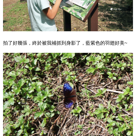
拍了好幾張，終於被我補抓到身影了，藍紫色的羽翅好美~