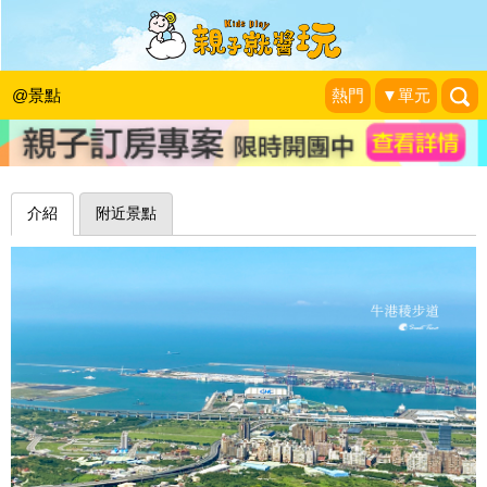
親子好行，鳥瞰淡水河岸、台北港盡收
眼底～五股牛港稜步道
@景點
熱門
▼單元
Sweet Tina 樂在生活分享
|
2020-10-12
介紹
附近景點