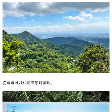
從這還可以和硬漢嶺對望呢。