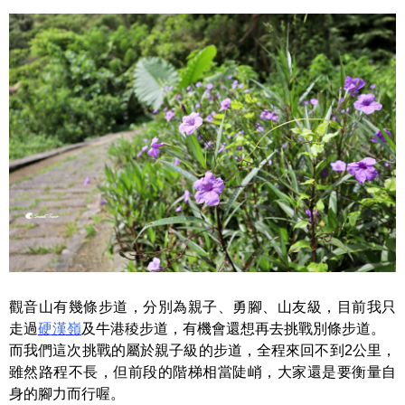
觀音山有幾條步道，分別為親子、勇腳、山友級，目前我只
走過
硬漢嶺
及牛港稜步道，有機會還想再去挑戰別條步道。
而我們這次挑戰的屬於親子級的步道，全程來回不到2公里，
雖然路程不長，但前段的階梯相當陡峭，大家還是要衡量自
身的腳力而行喔。