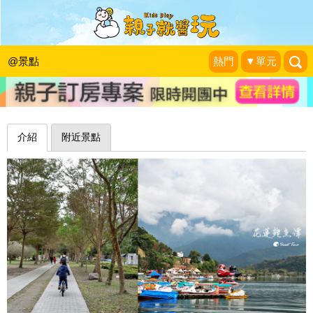
自行車環潭⨉腳踏船遊湖，水陸同行美
景不漏接～花蓮鯉魚潭
@景點
熱門
▼單元
Sweet Tina 樂在生活分享
|
2021-02-21
介紹
附近景點