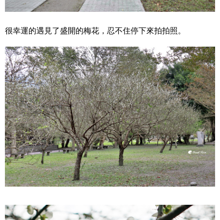
很幸運的遇見了盛開的梅花，忍不住停下來拍拍照。