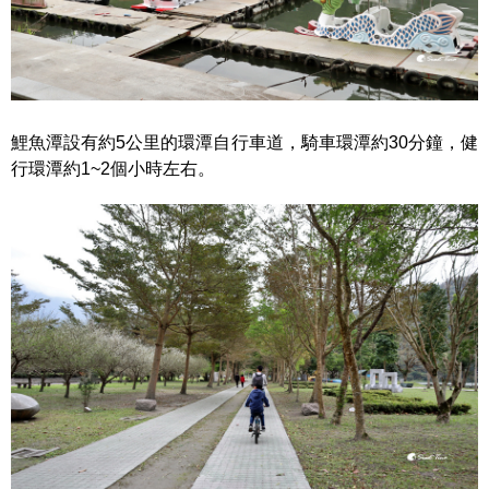
鯉魚潭設有約5公里的環潭自行車道，騎車環潭約30分鐘，健
行環潭約1~2個小時左右。