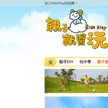
加入KidsPlay粉絲團！
動手DIY
玩中學
親子