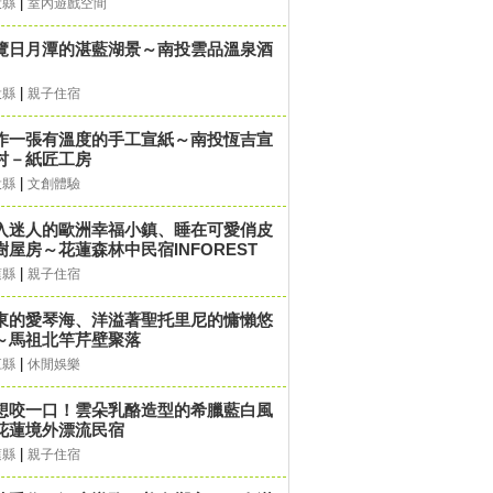
|
投縣
室內遊戲空間
覽日月潭的湛藍湖景～南投雲品溫泉酒
|
投縣
親子住宿
作一張有溫度的手工宣紙～南投恆吉宣
村－紙匠工房
|
投縣
文創體驗
入迷人的歐洲幸福小鎮、睡在可愛俏皮
樹屋房～花蓮森林中民宿INFOREST
|
蓮縣
親子住宿
東的愛琴海、洋溢著聖托里尼的慵懶悠
～馬祖北竿芹壁聚落
|
江縣
休閒娛樂
想咬一口！雲朵乳酪造型的希臘藍白風
花蓮境外漂流民宿
|
蓮縣
親子住宿