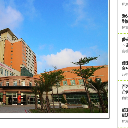
屏
遊
到
屏
夢
～
嘉
優
台
台
百
台
台
超
郵
屏