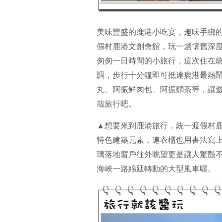
美味豐盛的鹿港小吃宴，趣味手綁的
假村鹿港文創會館，玩一趟懷舊深
匆匆一日時間的小旅行，這次住在
調，步行十分鐘即可抵達鹿港最熱
丸、阿振鮮肉包、阿振麵茶等，讓
哉旅行吧。
▲想要來到鹿港旅行，統一渡假村
特色建築元素，連衣櫃也用書法寫
璃落地窗戶往外眺望更是讓人驚豔
海峽一路綿延轉動的大型風車喔。