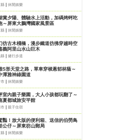
|
東縣
休閒娛樂
湖賞夕陽、體驗水上活動，加碼烤蚵吃
飽～屏東大鵬灣國家風景區
|
東縣
休閒娛樂
幻彷古木棧橋，漫步鐵道彷彿穿越時空
嘉義阿里山水山巨木
|
義縣
健行步道
雅S形天堂之路，單車穿梭蔥郁林蔭～
中潭雅神綠園道
|
中市
休閒娛樂
坪室內親子樂園，大人小孩都玩翻了～
南夏都城旅安平館
|
南市
親子住宿
驚豔！放大版的便利箱、送信的伯勞鳥
差公仔～屏東枋山郵局
|
東縣
休閒娛樂