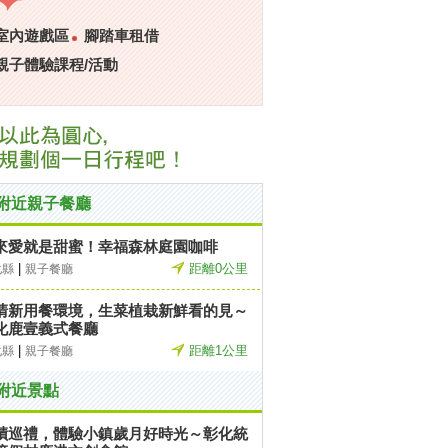
室內遊戲區
腳踏車租借
親子體驗課程/活動
附近親子餐廳
來愛就是甜蜜！幸福森林庭園咖啡
|
距離0公里
化縣
親子餐廳
清新用餐環境，生菜植栽新鮮看的見～
化鹿壹義式餐廳
|
距離1公里
化縣
親子餐廳
附近景點
蹟巡禮，體驗小鎮歲月好時光～彰化統