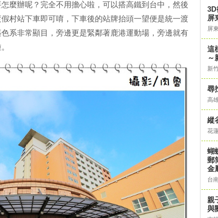
要怎麼辦呢？完全不用擔心啦，可以搭高鐵到台中，然後
3
屏
渡假村站下車即可唷，下車後的站牌抬頭一望便是統一渡
屏
築色系非常顯目，旁邊更是緊鄰著鹿港運動場，旁邊就有
啦。
這
～
新
尋
高
縱
花
蝴
郵
金
台
親
與