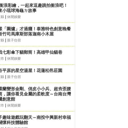
D衝浪彩繪，一起來逗趣跳拍衝浪吧！
東小琉球海龜ㄉ故事
|
東縣
休閒娛樂
樣「圍爐」才過癮！泰雅特色創意晚餐
新竹司馬庫斯部落迦南小木屋
|
竹縣
親子住宿
找七彩傘下貓郵筒！高雄甲仙貓巷
|
雄市
休閒娛樂
谷平原的星空湯屋！花蓮松邑莊園
|
蓮縣
親子住宿
蝶蘭變形金剛、俏皮小小兵、超夯歪腰
筒，讓你看見金屬的柔軟度～台南台灣
屬創意館
|
南市
休閒娛樂
子趣味遊戲玩翻天～南投中興新村幸福
關懷科技體驗館