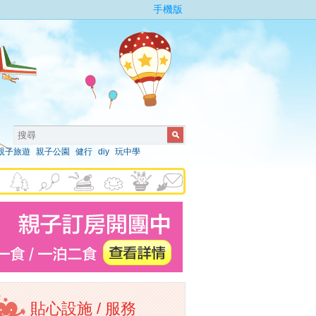
手機版
親子旅遊
親子公園
健行
diy
玩中學
貼心設施 / 服務