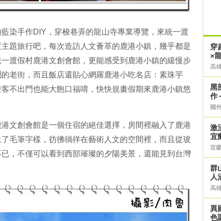
藍染手作DIY，穿梭巷弄的龍山寺專業導覽，來統一渡
度主題旅行吧，每次造訪人文薈萃的鹿港小鎮，幾乎都是
穿
×
統一渡假村鹿港文創會館，更能感受到鹿港小鎮的緩慢步
高
鬧的老街，而且飯店還貼心網羅鹿港小吃名店：素珠芋
黑
遊客不出門也能大飽口福唷，快快規畫假期來鹿港小鎮悠
作
國
鹿港文創會館是一個住宿的絕佳選擇，房間裡融入了鹿港
激
宜
上了毛筆字樣，彷彿徜徉在藝術人文的空間裡，而且從玻
宜
不已，不僅可以看到西部璀璨的夕陽美景，還能見到台灣
群
人
高
異
色