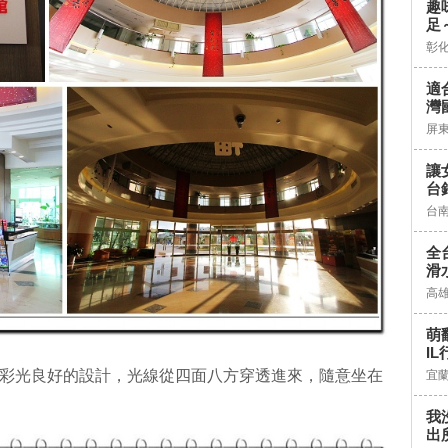
趣
足
彰
適
灣
屏
讓
台
台
全
滑
高
萌
IL
圓形彩光良好的設計，光線從四面八方穿透進來，隨意坐在
宜
我
出