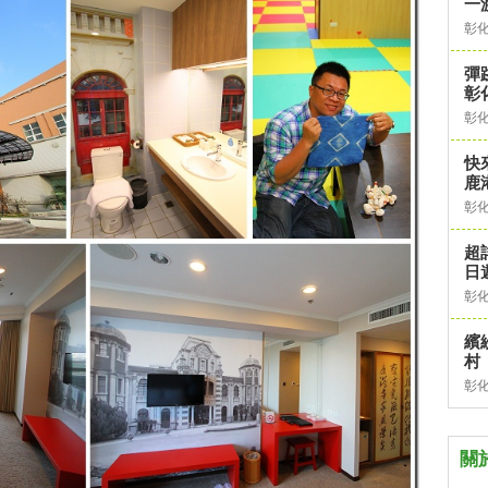
一
彰
彈
彰
彰
快
鹿
彰
超
日
彰
繽
村
彰
關