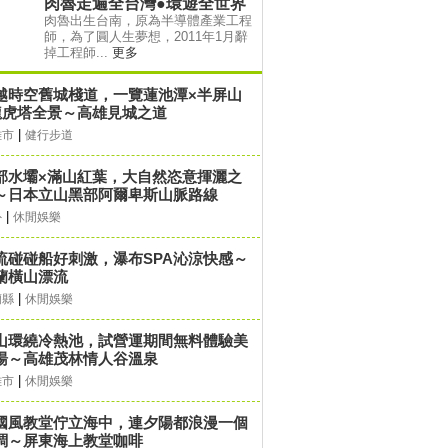
肉魯走遍全台灣●環遊全世界
肉魯出生台南，原為半導體產業工程
師，為了圓人生夢想，2011年1月辭
掉工程師...
更多
越時空舊城棧道，一覽蓮池潭×半屏山
龍虎塔全景～高雄見城之道
|
雄市
健行步道
部水壩×滿山紅葉，大自然恣意揮灑之
～日本立山黑部阿爾卑斯山脈路線
|
外
休閒娛樂
流碰碰船好刺激，瀑布SPA沁涼快感～
蘭橫山漂流
|
蘭縣
休閒娛樂
山環繞冷熱池，試營運期間無料體驗美
湯～高雄茂林情人谷溫泉
|
雄市
休閒娛樂
國風教堂佇立海中，連夕陽都浪漫一個
調～屏東海上教堂咖啡