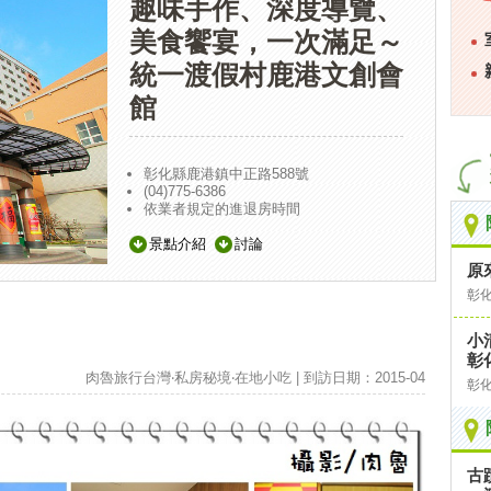
趣味手作、深度導覽、
美食饗宴，一次滿足～
統一渡假村鹿港文創會
館
彰化縣鹿港鎮中正路588號
(04)775-6386
依業者規定的進退房時間
景點介紹
討論
原
彰
小
彰
肉魯旅行台灣‧私房秘境‧在地小吃 | 到訪日期：2015-04
彰
古