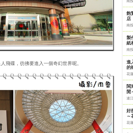
南
飽
店
南
製
紙
南
進
星人飛碟，彷彿要進入一個奇幻世界呢。
的
花
閩
閒
連
好
～
花