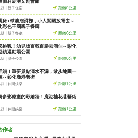
渡假村鹿港文創會館
|
距離0公里
化縣
親子住宿
跳床+球池溜滑梯，小人闖關放電去～
化彩色王國親子餐廳
|
距離0公里
化縣
親子餐廳
來挑戰！幼兒版百戰百勝丟滴佳～彰化
港鎮運動場公園
|
距離0公里
化縣
親子公園
詳細！重要景點滴水不漏，散步地圖一
遊～彰化鹿港老街
|
距離1公里
化縣
休閒娛樂
紛多彩療癒的彩繪牆！鹿港桂花巷藝術
|
距離1公里
化縣
休閒娛樂
於作者