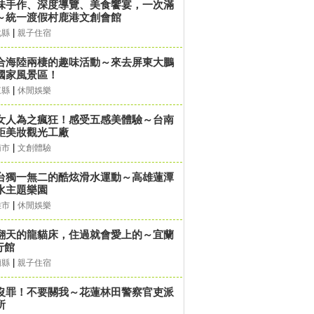
味手作、深度導覽、美食饗宴，一次滿
～統一渡假村鹿港文創會館
|
化縣
親子住宿
合海陸兩棲的趣味活動～來去屏東大鵬
國家風景區！
|
東縣
休閒娛樂
女人為之瘋狂！感受五感美體驗～台南
鉅美妝觀光工廠
|
南市
文創體驗
台獨一無二的酷炫滑水運動～高雄蓮潭
水主題樂園
|
雄市
休閒娛樂
翻天的龍貓床，住過就會愛上的～宜蘭
行館
|
蘭縣
親子住宿
沒罪！不要關我～花蓮林田警察官吏派
所