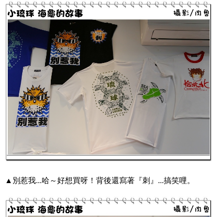
▲別惹我...哈～好想買呀！背後還寫著『刺』...搞笑哩。