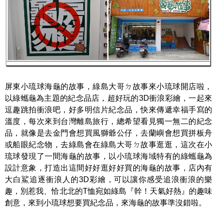
屏東小琉球海龜的故事，綠島大哥ㄉ故事來小琉球開店啦，
以綠蠵龜為主題的紀念品店，超好玩的3D衝浪彩繪，一起來
逗趣跳拍衝浪吧，好多明信片紀念品，快來傳遞幸福手寫的
溫度，每次來到台灣離島旅行，總希望看見獨一無二的紀念
品，就像是去金門會想買風獅爺公仔，去蘭嶼會想買拼板舟
或船眼紀念物，去綠島會在綠島大哥ㄉ故事逛逛，這次在小
琉球發現了一間海龜的故事，以小琉球海域特有的綠蠵龜為
設計意象，打造出這間好好逛好好買的海龜的故事，店內有
大白鯊追逐衝浪人的3D彩繪，可以讓你感受追浪衝浪的樂
趣，別惹我、恰北北的T恤宛如綠島『幹！天氣好熱』的趣味
創意，來到小琉球想要買紀念品，來海龜的故事準沒錯啦。