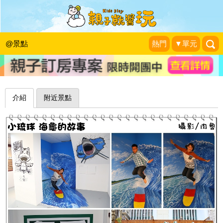
3D衝浪彩繪，一起來逗趣跳拍衝浪
吧！屏東小琉球海龜ㄉ故事
@景點
熱門
▼單元
肉魯走遍全台灣●環遊全世界
|
2016-04-01
介紹
附近景點