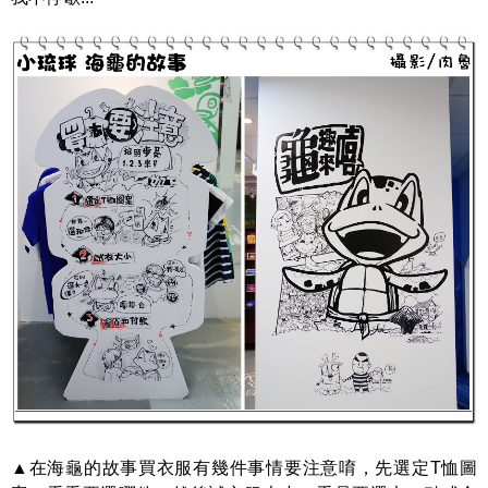
▲在海龜的故事買衣服有幾件事情要注意唷，先選定T恤圖