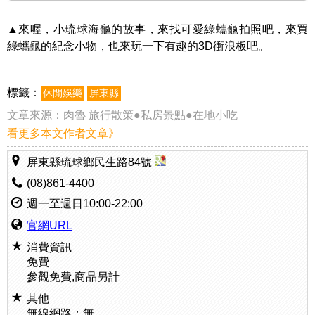
▲來喔，小琉球海龜的故事，來找可愛綠蠵龜拍照吧，來買
綠蠵龜的紀念小物，也來玩一下有趣的3D衝浪板吧。
標籤：
休閒娛樂
屏東縣
文章來源：
肉魯 旅行散策●私房景點●在地小吃
看更多本文作者文章》
屏東縣琉球鄉民生路84號
(08)861-4400
週一至週日10:00-22:00
官網URL
消費資訊
免費
參觀免費,商品另計
其他
無線網路：無