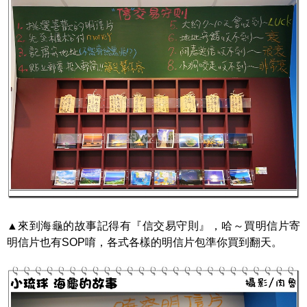
▲來到海龜的故事記得有『信交易守則』，哈～買明信片寄
明信片也有SOP唷，各式各樣的明信片包準你買到翻天。