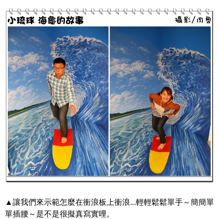
▲讓我們來示範怎麼在衝浪板上衝浪...輕輕鬆鬆單手～簡簡單
單插腰～是不是很擬真寫實哩。