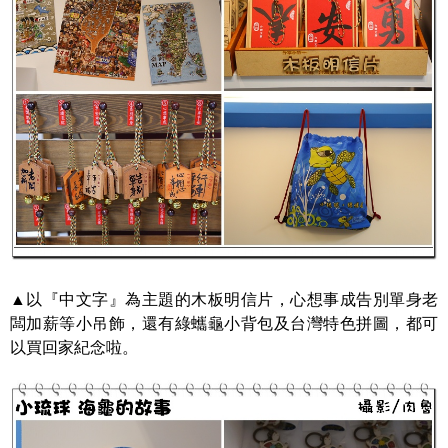
▲以『中文字』為主題的木板明信片，心想事成告別單身老
闆加薪等小吊飾，還有綠蠵龜小背包及台灣特色拼圖，都可
以買回家紀念啦。