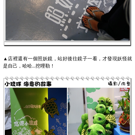
▲店裡還有一個照妖鏡，站好後往鏡子一看，才發現妖怪就
是自己，哈哈...挖哩勒！