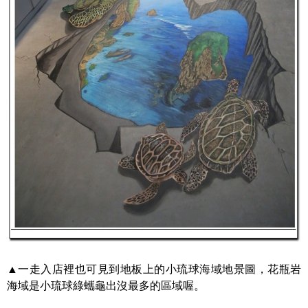
▲一走入店裡也可見到地板上的小琉球海域地景圖，花瓶岩
海域是小琉球綠蠵龜出沒最多的區域喔。