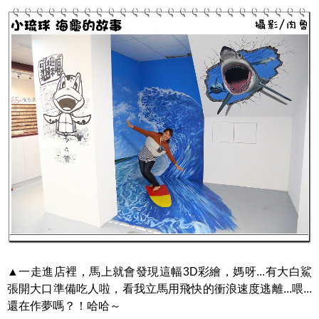
▲一走進店裡，馬上就會發現這幅3D彩繪，媽呀...有大白鯊
張開大口準備吃人啦，看我立馬用飛快的衝浪速度逃離...喂...
還在作夢嗎？！哈哈～