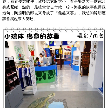
案，看看要選哪件，然後試衣服大小，看是要選大一點或合
身或緊繃一點的，最後拿貨去付款，哈～海龜的故事也用龜
造句，陶淵明的歸去來兮成了『龜趣來嘻』，我想陶淵明應
該會爬起來大笑吧。