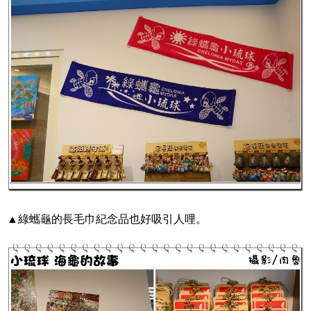
▲綠蠵龜的長毛巾紀念品也好吸引人哩。