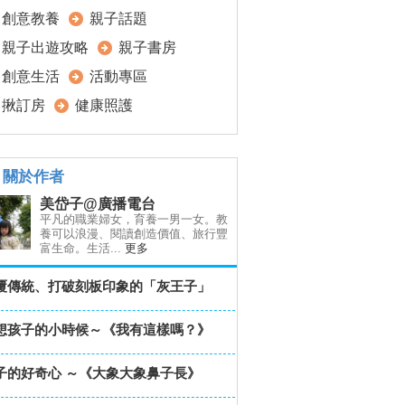
創意教養
親子話題
親子出遊攻略
親子書房
創意生活
活動專區
揪訂房
健康照護
關於作者
美岱子@廣播電台
平凡的職業婦女，育養一男一女。教
養可以浪漫、閱讀創造價值、旅行豐
富生命。生活...
更多
覆傳統、打破刻板印象的「灰王子」
想孩子的小時候～《我有這樣嗎？》
子的好奇心 ～《大象大象鼻子長》