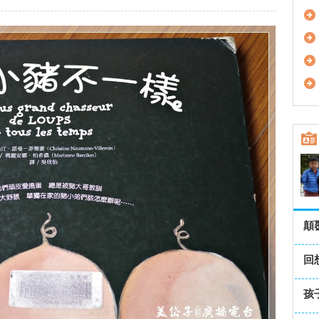
顛
回
孩