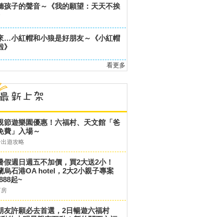
聽孩子的聲音～《我的願望：天天不挨
》
來…小紅帽和小狼是好朋友～《小紅帽
啦》
看更多
親節遊樂園優惠！六福村、天文館「爸
免費」入場～
子出遊攻略
暑假週日週五不加價，買2大送2小！
蘭烏石港OA hotel，2大2小親子專案
,888起~
訂房
朋友許願必去首選，2日暢遊六福村