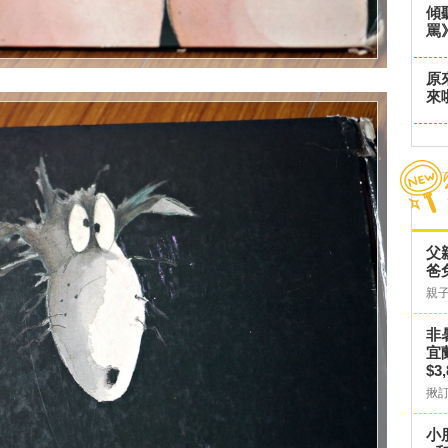
傾
罵
原
來
父
爸
親
非
宜
$3
揪
小