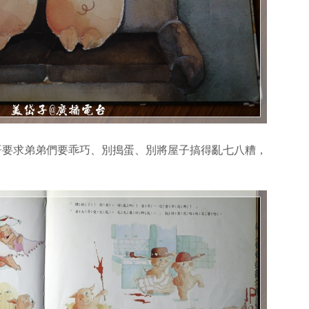
哥要求弟弟們要乖巧、別搗蛋、別將屋子搞得亂七八糟，