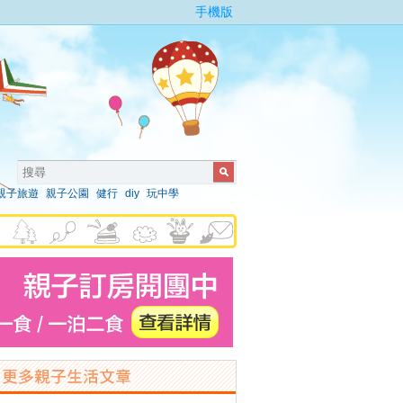
手機版
親子旅遊
親子公園
健行
diy
玩中學