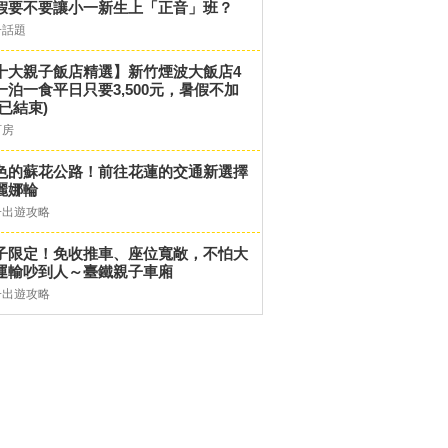
假要不要讓小一新生上「正音」班？
子話題
十大親子飯店精選】新竹煙波大飯店4
一泊一食平日只要3,500元，暑假不加
(已結束)
訂房
色的蘇花公路！前往花蓮的交通新選擇
麗娜輪
子出遊攻略
子限定！免收推車、座位寬敞，不怕大
運輸吵到人～臺鐵親子車廂
子出遊攻略