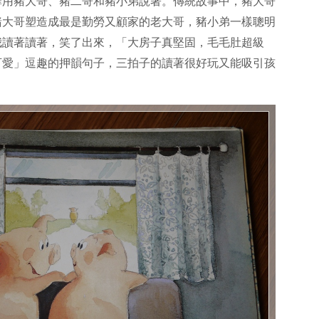
擇用豬大哥、豬二哥和豬小弟說著。傳統故事中，豬大哥
豬大哥塑造成最是勤勞又顧家的老大哥，豬小弟一樣聰明
我讀著讀著，笑了出來，「大房子真堅固，毛毛肚超級
可愛」逗趣的押韻句子，三拍子的讀著很好玩又能吸引孩