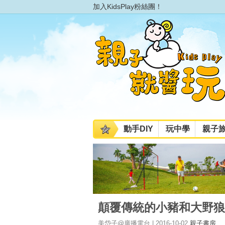
加入KidsPlay粉絲團！
動手DIY
玩中學
親子
顛覆傳統的小豬和大野狼
美岱子@廣播電台 | 2016-10-02
親子書房