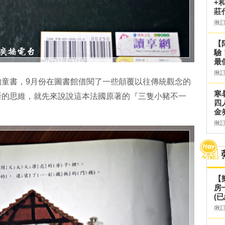
+
莊
揪
【
驗
最
揪
的童書，9月份在圖書館借閱了一些顛覆以往傳統觀念的
寒
新的思維，就先來說說這本法國原著的『三隻小豬不一
四
金
揪
【
房
(已
揪