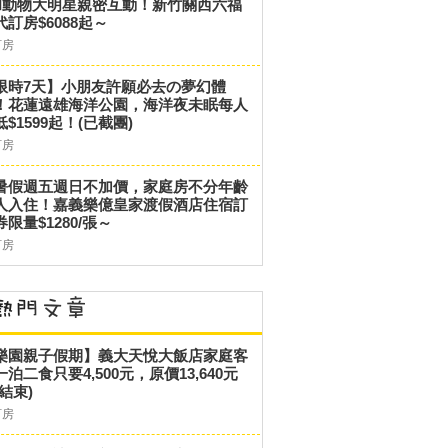
和動物大明星親密互動！新竹關西六福
代訂房$6088起～
訂房
限時7天】小朋友許願必去の夢幻體
！花蓮遠雄海洋公園，海洋夜未眠每人
低$1599起！(已截團)
訂房
暑假週五週日不加價，家庭房不分年齡
人入住！嘉義樂億皇家渡假酒店住宿訂
券限量$1280/張～
訂房
樂園親子假期】義大天悅大飯店家庭客
一泊二食只要4,500元，原價13,640元
結束)
訂房