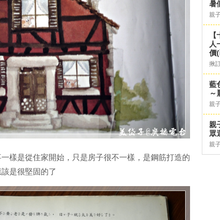
暑
親
【
人
價
揪
藍
～
親
親
眾
親
事一樣是從住家開始，只是房子很不一樣，是鋼筋打造的
應該是很堅固的了