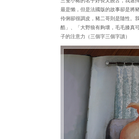
三隻小豬的名子好長又饒舌，我選
最是懶，但是法國版的故事卻是將
伶俐卻很調皮，豬二哥則是隨性。
酷」、「大野狼有夠壞，毛毛膝真
子的注意力（三個字三個字讀）