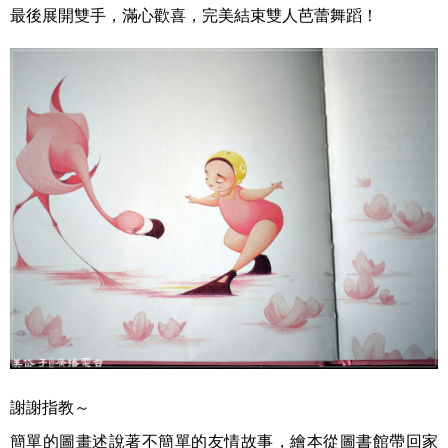
最後展開雙手，滿心歡喜，完美結束雙人芭蕾舞蹈！
謝謝指教～
簡單的圖畫述說著不簡單的友情故事，繪本從圖書館帶回家