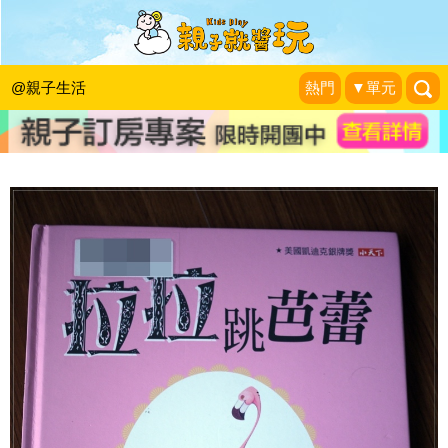
美麗的舞蹈串起不簡單的友情～《拉拉
跳芭蕾》
@親子生活
熱門
▼單元
美岱子@廣播電台
|
2016-10-15