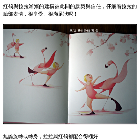
紅鶴與拉拉漸漸的建構彼此間的默契與信任，仔細看拉拉的
臉部表情，很享受、很滿足狀呢！
無論旋轉或轉身，拉拉與紅鶴都配合得極好