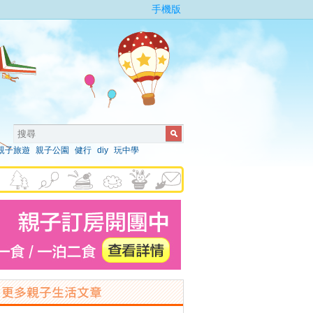
手機版
親子旅遊
親子公園
健行
diy
玩中學