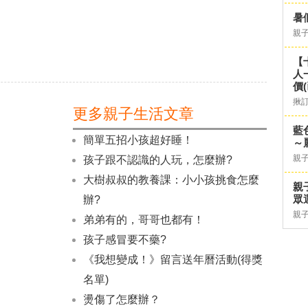
暑
親
【
人
價
揪
更多親子生活文章
藍
簡單五招小孩超好睡！
～
親
孩子跟不認識的人玩，怎麼辦?
大樹叔叔的教養課：小小孩挑食怎麼
親
眾
辦?
親
弟弟有的，哥哥也都有！
孩子感冒要不藥?
《我想變成！》留言送年曆活動(得獎
名單)
燙傷了怎麼辦？