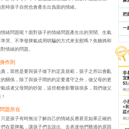
鼻
如意時孩子自然也會產生出負面的情緒。
把
一
的情緒問題呢？面對孩子的情緒問題產生出的哭鬧、生氣
不準哭、不準發脾氣或用哄騙的方式來安慰嗎？焦糖媽和
面對情緒的問題。
身作則
負責，當然是要與孩子做下約定及規範，孩子之所以會亂
非
宜
大的關係，除了與孩子間的約定要遵守之外，做父母的更
$3
脾氣或者父母間的吵架，這些都會影響孩很多，我們做父
揪
範！
小
+
問題所在
莊
，只是孩子有時無法了解自己的情緒反應甚至如果正確的
揪
子們在耍脾氣，讓孩子們去說出、去表達他們難過的原因