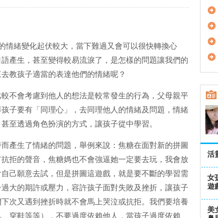
她的情緒變化起伏較大，當下難過又會可以很快轉換心
口語產生，甚至變得較易流淚了，是怎樣的問題讓我們的
來去教孩子適當的表達他們的情緒呢？
比較不會考慮到他人的想法是較常發生的行為，父母親平
導孩子要有「同理心」，去同理他人的情緒及問題，情緒
，甚至透過角色扮演的方式，讓孩子從中學習。
時而產生了情緒的問題，舉例來說：焦糖在面對新的拼圖
活
有抗拒的聲音，焦糖媽也不會強逼她一定要去玩，我會放
會自己願意去試，但是拼圖這遊戲，就是要不斷的學習需
女
遊
子過大的期許或壓力，容許孩子面對失敗及挫折，讓孩子
們下次又遇到挫折時就不會馬上哭泣或抗拒。我們要培養
美
具、穿鞋等等），不要過度依賴他人，當孩子過度依賴