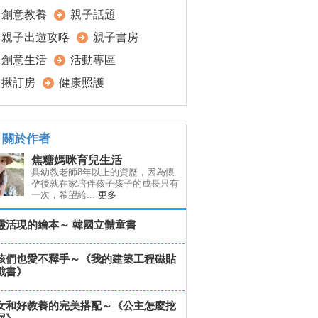
創意教養
親子話題
親子出遊攻略
親子書房
創意生活
活動專區
揪訂房
健康照護
關於作者
焦糖媽咪育兒生活
具幼教老師8年以上的資歷，因為懷
孕後就在家培伴孩子孩子的成長只有
一次，希望給...
更多
靈活現的繪本～ 韓國立體童書
孩們也愛不釋手～《我的建築工程磁貼
戲書》
女和好教養的完美搭配～《公主怎麼挖