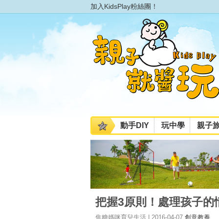
加入KidsPlay粉絲團！
動手DIY
玩中學
親子
把握3原則！處理孩子的
焦糖媽咪育兒生活 | 2016-04-07
創意教養