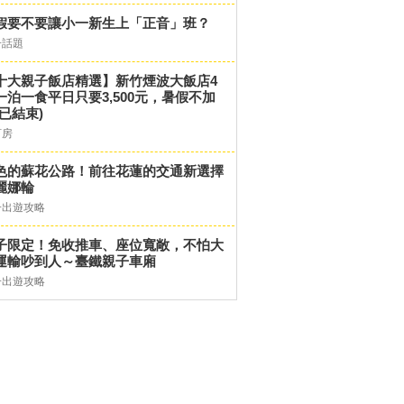
假要不要讓小一新生上「正音」班？
子話題
十大親子飯店精選】新竹煙波大飯店4
一泊一食平日只要3,500元，暑假不加
(已結束)
訂房
色的蘇花公路！前往花蓮的交通新選擇
麗娜輪
子出遊攻略
子限定！免收推車、座位寬敞，不怕大
運輸吵到人～臺鐵親子車廂
子出遊攻略