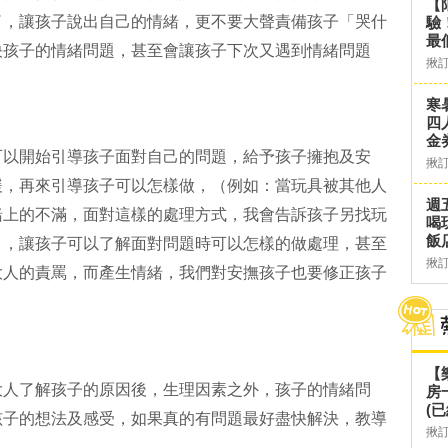
【
了，讓孩子說出自己的情緒，更不要大聲責備孩子「哭什
驗
最
決孩子的情緒問題，甚至會讓孩子下次又遇到情緒問題
揪
寒
四
金
可以開始引導孩子面對自己的問題，給予孩子擁抱及安
揪
緩，再來引導孩子可以怎樣做，（例如：當玩具被其他人
週
緒上的不滿，面對這樣的處理方式，我會告訴孩子另找玩
喝
飯
），讓孩子可以了解面對問題時可以怎樣的做處理，甚至
揪
大人的責罵，而產生情緒，我們對安撫孩子也要修正孩子
【
大人了解孩子的原因後，生理因素之外，孩子的情緒問
房
(已
孩子的想法及感受，如果真的有問題最好盡快解決，教導
揪