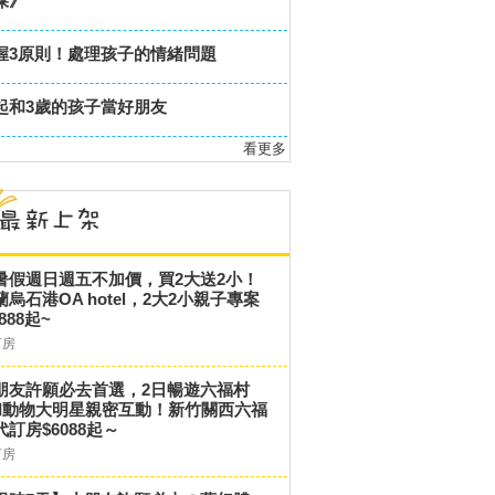
屎》
握3原則！處理孩子的情緒問題
起和3歲的孩子當好朋友
看更多
暑假週日週五不加價，買2大送2小！
蘭烏石港OA hotel，2大2小親子專案
,888起~
訂房
朋友許願必去首選，2日暢遊六福村
和動物大明星親密互動！新竹關西六福
代訂房$6088起～
訂房