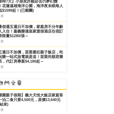
限時7天】小朋友許願必去の夢幻體
！花蓮遠雄海洋公園，海洋夜未眠每人
低$1599起！(已截團)
訂房
暑假週五週日不加價，家庭房不分年齡
人入住！嘉義樂億皇家渡假酒店住宿訂
券限量$1280/張～
訂房
五週日不加價，苗栗最狂親子飯店，吃
玩樂一站式放電就是這！苗栗尚順君樂
店，代訂房專案$4,180起～
訂房
樂園親子假期】義大天悅大飯店家庭客
一泊二食只要4,500元，原價13,640元
結束)
訂房