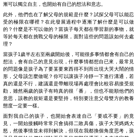
漸可以獨立自主，也開始有自已的想法和意志。
此外，他們也在了解父母的規範是什麼？試探父母可以能忍
受的極限在哪裡？在此發展過程中逐漸了解什麼是可以做
的？什麼是不可以做的？當孩子每天都在學習新的事物，就
等於每天都在挑戰父母的極限，面對這些的問題該如何去處
理？
當孩子1歲半左右至兩歲開始後，可能很多事情都會有自己的
想法，會有自己的意見出現，什麼事情都想自已來，最常見
的問題像是孩子為了要某要東西得不到而出現大哭大鬧的情
形，父母該怎麼做呢？你可以讓孩子冷靜一下進行溝通，若
真的還是不行，建議還是帶離現場再處理會比較容易接受規
勸，雖然兩歲的孩子有時真的很「番」，但也不能順他們的
意思，該教的規矩還是要堅持，特別要注意父母雙方的教養
態度一定要一樣。
面對我自己的孩子，也開始會表達自己「要或不要」的竟
見，一開始接觸時常常只會搞得二敗具傷，孩子大哭媽媽大
怒，然後事情並未得到解決，但現在我都換個角度思考，孩