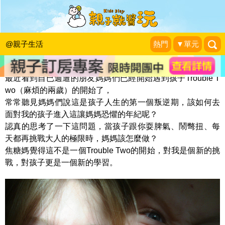
只要4招！輕鬆面對Trouble Two
焦糖媽咪育兒生活
|
2015-07-02
@親子生活
熱門
▼單元
最近看到自已週遭的朋友媽媽們已經開始遇到孩子Trouble T
wo（麻煩的兩歲）的開始了，
常常聽見媽媽們說這是孩子人生的第一個叛逆期，該如何去
面對我的孩子進入這讓媽媽恐懼的年紀呢？
認真的思考了一下這問題，當孩子跟你耍脾氣、鬧彆扭、每
天都再挑戰大人的極限時，媽媽該怎麼做？
焦糖媽覺得這不是一個Trouble Two的開始，對我是個新的挑
戰，對孩子更是一個新的學習。