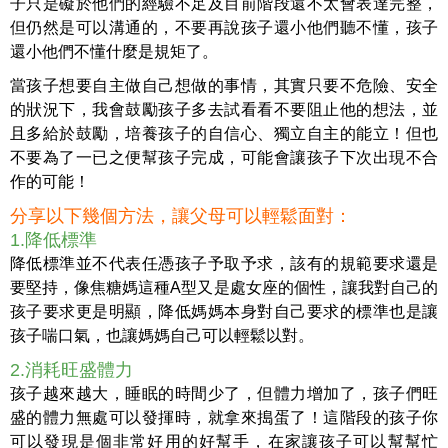
子只是礙於他們的經驗不足及目前階段還不太會表達完整，
但仍然是可以溝通的，不要再說孩子還小他們聽不懂，孩子
還小他們不懂什麼是規矩了。
當孩子想要自主做自己想做的事情，其實只要不危險、安全
的狀況下，我會鼓勵孩子多去試看看不要阻止他的想法，並
且多給於鼓勵，培養孩子的自信心、獨立自主的能立！但也
不要為了一已之便幫孩子完成，可能會讓孩子下次出現不合
作的可能！
分享以下幾個方法，讓父母可以輕鬆面對：
1.降低標準
降低標準並不代表任憑孩子予取予求，該有的規範要求還是
要堅持，像焦糖媽這種A型又是處女座的個性，讓我對自己的
孩子要求更是明顯，降低媽媽本身對自己要求的標準也是讓
孩子喘口氣，也讓媽媽自己可以輕鬆以對。
2.消耗旺盛體力
孩子越來越大，睡眠的時間少了，但體力增加了，孩子們旺
盛的體力無處可以發揮時，就拿來搗蛋了！這階段的孩子你
可以發現是個非常好用的好幫手，在家讓孩子可以幫幫忙