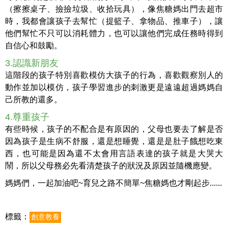
（擦擦桌子、撿撿垃圾、收拾玩具），像焦糖媽出門去超市
時，我都會讓孩子去幫忙（提籃子、拿物品、推車子），讓
他們幫忙不只可以消耗體力，也可以讓他們完成任務時得到
自信心和鼓勵。
3.認識新朋友
這階段的孩子特別喜歡模仿大孩子的行為，喜歡觀察別人的
動作並加以模仿，孩子學習進步的刺激更是遠遠超過媽媽自
己所教的還多。
4.尊重孩子
有些時候，孩子的不配合是有原因的，父母也要去了解是否
因為孩子是生病不舒服，還是想睡覺，還是是肚子餓想吃東
西，也可能是因為還不太會用言語表達的孩子就是大哭大
鬧，所以父母務必先看清楚孩子的狀況及原因並隨機應變。
媽媽們，一起加油吧~育兒之路不簡單~焦糖媽也才剛起步......
標籤：
創意教養