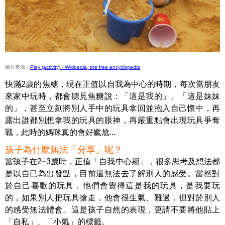
圖片來源：
Play (activity) - Wikipedia, the free encyclopedia
快滿2歲的焦糖，現在正值以自我為中心的時期，每次當朋友
來家中玩時，都會聽見焦糖說：「這是我的」、「這是妹妹
的」，甚至立刻將別人手中的玩具拿回並抱入自己懷中，再
露出誰都別想拿我的玩具的眼神，再嚴重點會出現玩具爭奪
戰，此時的媽咪真的會好尷尬...
孩子為什麼無法「分享」呢？
當孩子在2~3歲時，正值「自我中心期」，很多思考及想法都
是以自已為出發點，目前還無法去了解別人的感受。當然對
於自己喜歡的玩具，他們會覺得這是我的玩具，是我要玩
的，如果別人把玩具搶走，他會很生氣、難過，但對於別人
的感受無法體會。這是孩子自然的表現，更請不要將他貼上
「自私」、「小氣」的標籤。