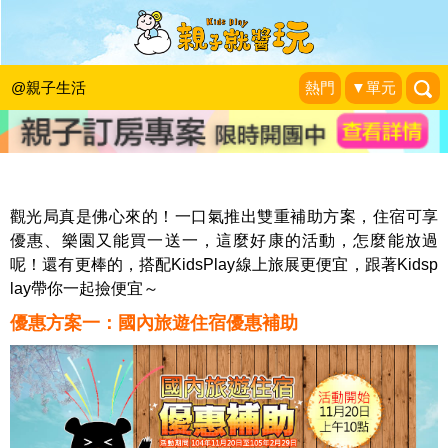
【KidsPlay線上旅展X國內旅遊住宿優
惠補助】觀光局買單！
@親子生活
熱門
▼單元
2015.11.20~2016.02.29
KidsPlay編輯室
|
2015-11-20
觀光局真是佛心來的！一口氣推出雙重補助方案，住宿可享
優惠、樂園又能買一送一，這麼好康的活動，怎麼能放過
呢！還有更棒的，搭配KidsPlay線上旅展更便宜，跟著Kidsp
lay帶你一起撿便宜～
優惠方案一：國內旅遊住宿優惠補助