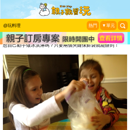
保鮮袋手搖冰淇淋
小玉米的媽
|
2013-07-13
@玩料理
熱門
▼單元
想自己動手做冰淇淋嗎？只要兩個夾鏈保鮮袋就能辦到！