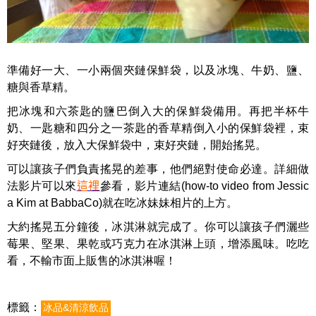
準備好一大、一小兩個夾鏈保鮮袋，以及冰塊、牛奶、鹽、
糖與香草精。
把冰塊和六茶匙的鹽巴倒入大的保鮮袋備用。再把半杯牛
奶、一匙糖和四分之一茶匙的香草精倒入小的保鮮袋裡，束
好夾鏈後，放入大保鮮袋中，束好夾鏈，開始搖晃。
可以讓孩子們負責搖晃的差事，他們絕對使命必達。詳細做
法影片可以來
這裡
參看，影片
連結(
how-to video from Jessic
a Kim at BabbaCo
)就在吃冰妹妹相片的上方。
大約搖晃五分鐘後，冰淇淋就完成了。你可以讓孩子們灑些
莓果、堅果、果乾或巧克力在冰淇淋上頭，增添風味。吃吃
看，不輸市面上販售的冰淇淋喔！
標籤：
冰品&清涼飲品