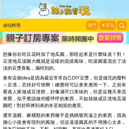
冬至就是要來個創意甜品～豆渣地瓜湯
圓
@玩料理
熱門
▼單元
騏哥的喵喵樂園
|
2015-12-20
想像你在吃豆花時加了地瓜圓，那咬起來是什麼味道？對！
豆渣地瓜湯圓大概就是這樣的混搭風味，吃湯圓還混合了淡
淡的豆漿香氣，滿特別的。
會有這個idea是因為最近常常自己DIY豆漿，但是做完的廢料
～豆渣，丟掉好可惜啊！總覺得可以拿來應用一下。之前有
看過人家做成豆渣餅，好像滿可口美味的，但是這幾天寒流
來襲，似乎應該做些暖呼呼的東西，不如就做成豆渣地瓜湯
圓吧！對於即將到來的冬至相當的應景。
通常湯圓、麻糬類的東西幾乎是媽媽敬而遠之的東西，因為
擔心小孩會有噎到的風險，但這道湯圓真的不用擔心太多，