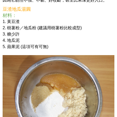
因為它韌性不強、不黏、好咬斷，甚至比果凍更好入口。
豆渣地瓜湯圓
材料：
1. 黃豆渣
2. 樹薯粉／地瓜粉 (建議用樹薯粉比較成型)
3. 糖少許
4. 地瓜泥
5. 蘋果泥 (這項可有可無)