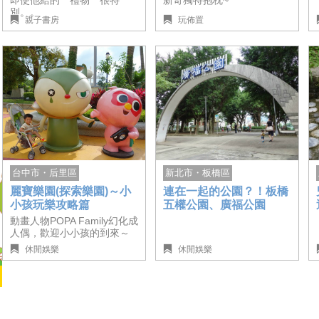
新奇獨特抱枕~
即使他給的＂禮物＂很特
親子就醬玩
服務中心
別。。
親子書房
玩佈置
關於我們
合作提案
加入我們
廣告
服務條款
聯絡我們
隱私權政策
台中市・后里區
新北市・板橋區
麗寶樂園(探索樂園)～小
連在一起的公園？！板橋
小孩玩樂攻略篇
五權公園、廣福公園
動畫人物POPA Family幻化成
人偶，歡迎小小孩的到來～
休閒娛樂
休閒娛樂
親子就醬玩版權所有 © 2018