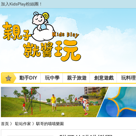
加入KidsPlay粉絲團！
動手DIY
玩中學
親子旅遊
創意遊戲
玩料理
首頁 》 駐站作家 》騏哥的喵喵樂園