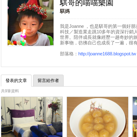
騏哥的喵喵樂園
騏媽
我是Joanne ，也是騏哥的第一個
科技／製造業走跳10多年的資深行銷
世界。陪伴成長就像經歷一趟奇妙的
新事物，彷彿自己也成長了一遍，很
部落格：
http://joanne1688.blogspot.tw
發表的文章
留言給作者
共9筆資料