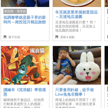
南投縣・埔里鎮
冬至就是要來個創意甜品
～豆渣地瓜湯圓
低調奢華就是親子界的新
時尚～南投冠月精品旅館
豆渣地瓜湯圓是什麼？ 對！
就是你想的那樣，豆花加上
地瓜圓的混搭味！
親子住宿
蛋糕＆甜點
只要會用針線，徒手做
讀繪本《流浪貓》學習感
Line兔兔非難事！
恩
商場上的抱枕不用買了！把
貓咪雖然不會說話，但他用
這招學起來，肯定做出更多
行動來表達對主人的感謝，