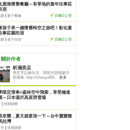
化鹿港懷舊餐廳～有草地的童年往事莊
民宿
|
距離2公里
化縣
親子餐廳
著孩子來一趟懷舊時空之旅吧！彰化童
往事莊園民宿
|
距離2公里
化縣
親子住宿
關於作者
昕滿奕足
用文字記錄生活，用照片回憶歲月
部落格: http://chunyu405...
更多
季限定滑車×森林空中飛索，享受極速
感～日本湯沢高原滑雪場
|
外
休閒娛樂
浪來襲，夏天就要浪一下～台中麗寶樂
馬拉灣
|
中市
休閒娛樂