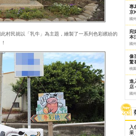
專
京K
國
宛
因此村民就以「乳牛」為主題，繪製了一系列色彩繽紛的
本
」！
國
像
驚
桃
進
店～
國
入
采