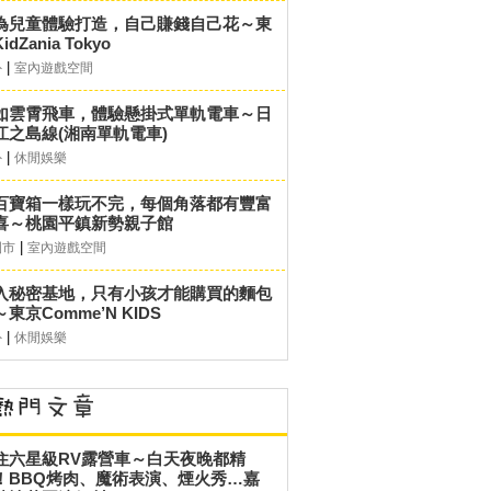
為兒童體驗打造，自己賺錢自己花～東
idZania Tokyo
|
外
室內遊戲空間
如雲霄飛車，體驗懸掛式單軌電車～日
江之島線(湘南單軌電車)
|
外
休閒娛樂
百寶箱一樣玩不完，每個角落都有豐富
喜～桃園平鎮新勢親子館
|
園市
室內遊戲空間
入秘密基地，只有小孩才能購買的麵包
東京Comme’N KIDS
|
外
休閒娛樂
住六星級RV露營車～白天夜晚都精
！BBQ烤肉、魔術表演、煙火秀…嘉