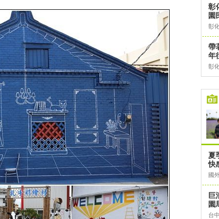
彰
園
彰
帶
年
彰
夏
快
國
巨
園
台