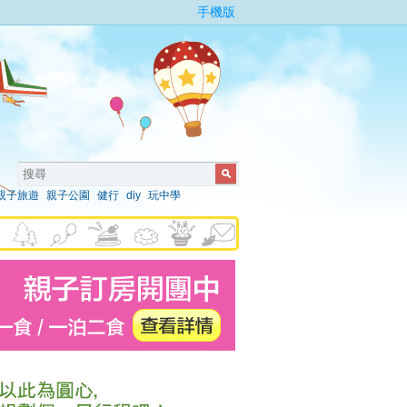
手機版
親子旅遊
親子公園
健行
diy
玩中學