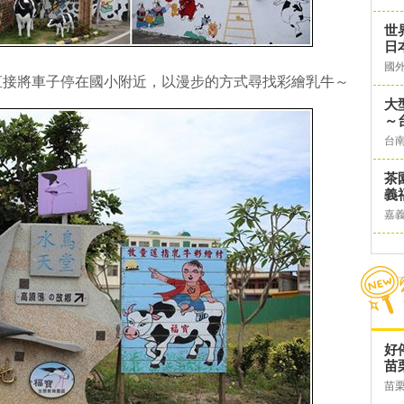
世
日
國
直接將車子停在國小附近，以漫步的方式尋找彩繪乳牛～
大
～
台
茶
義
嘉
好
苗
苗