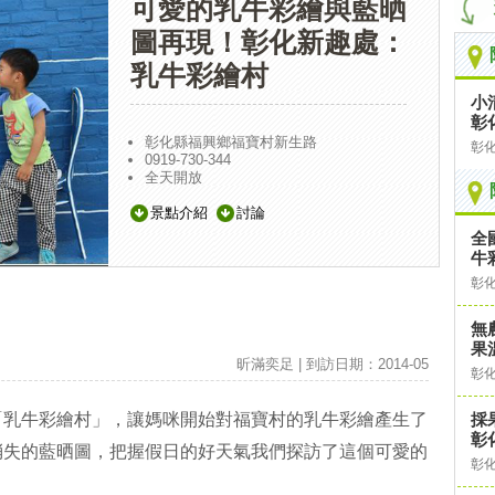
可愛的乳牛彩繪與藍晒
圖再現！彰化新趣處：
乳牛彩繪村
小
彰
彰化縣福興鄉福寶村新生路
彰
0919-730-344
全天開放
景點介紹
討論
全
牛
彰
無
果
昕滿奕足 | 到訪日期：2014-05
彰
「乳牛彩繪村」，讓媽咪開始對福寶村的乳牛彩繪產生了
採
彰
消失的藍晒圖，把握假日的好天氣我們探訪了這個可愛的
彰