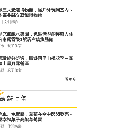
界三大恐龍博物館，從戶外玩到室內～
本福井縣立恐龍博物館
|
外
文創體驗
型充氣戲水樂園，免裝備即能輕鬆入住
台南露營樂1號店左鎮旗艦館
|
南市
親子住宿
園環繞好舒適，順遊阿里山櫻花季～嘉
福山星月露營區
|
義縣
親子住宿
看更多
停車、免彎腰，草莓在空中閃閃發亮～
栗幸福菓子高架草莓園
|
栗縣
休閒娛樂