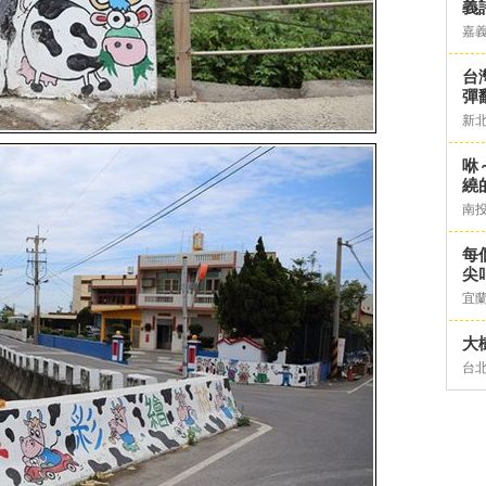
義
嘉
台灣
彈
新
咻
繞
南
每
尖
宜
大
台