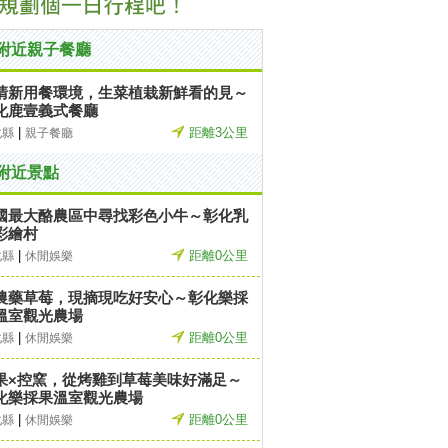
附近親子餐廳
清新用餐環境，生菜植栽新鮮看的見～
化鹿壹義式餐廳
|
距離3公里
化縣
親子餐廳
附近景點
國最大酪農區中尋找彩色小牛～彰化乳
彩繪村
|
距離0公里
化縣
休閒娛樂
農藥草莓，現摘現吃好安心～彰化樂採
溫室觀光農場
|
距離0公里
化縣
休閒娛樂
果×控窯，從烤雞到草莓美味好滿足～
化樂採果溫室觀光農場
|
距離0公里
化縣
休閒娛樂