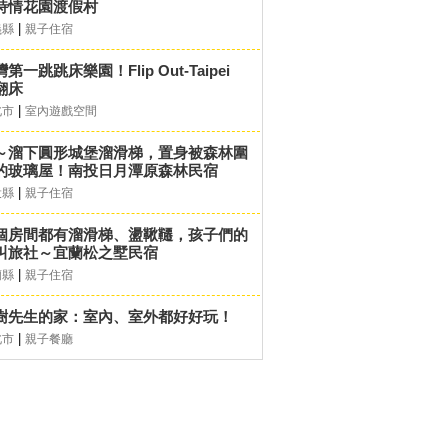
詩情花園渡假村
|
義縣
親子住宿
第一跳跳床樂園！Flip Out-Taipei
翻床
|
北市
室內遊戲空間
～溜下圓形城堡溜滑梯，置身被森林圍
的玻璃屋！南投日月潭原森林民宿
|
投縣
親子住宿
個房間都有溜滑梯、盪鞦韆，孩子們的
叫旅社～宜蘭松之墅民宿
|
蘭縣
親子住宿
樹先生的家：室內、室外都好好玩！
|
北市
親子餐廳