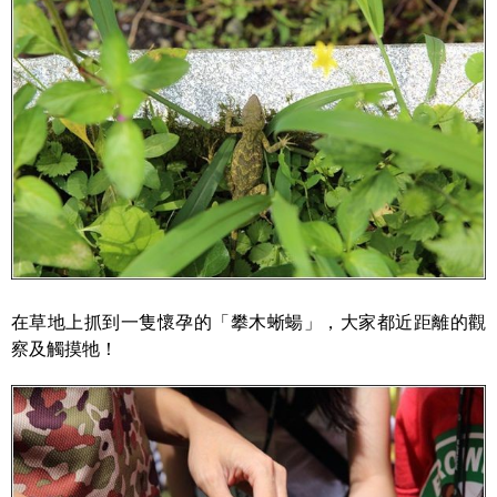
在草地上抓到一隻懷孕的「攀木蜥蝪」，大家都近距離的觀
察及觸摸牠！