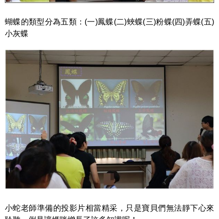
蝴蝶的類型分為五類：(一)鳳蝶(二)蛺蝶(三)粉蝶(四)弄蝶(五)
小灰蝶
小蛇老師準備的投影片相當精采，只是寶貝們無法靜下心來