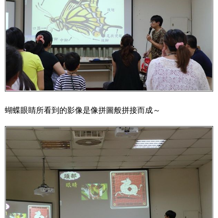
蝴蝶眼睛所看到的影像是像拼圖般拼接而成～