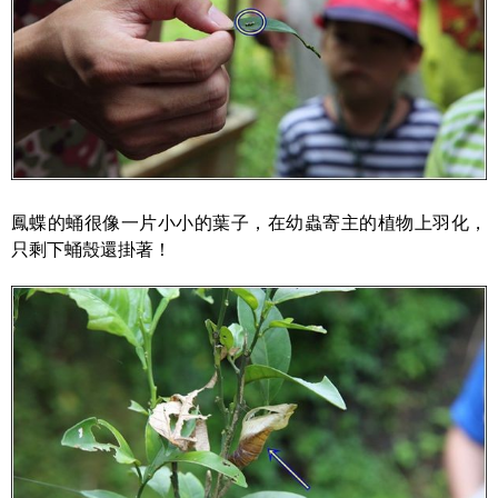
鳳蝶的蛹很像一片小小的葉子，在幼蟲寄主的植物上羽化，
只剩下蛹殼還掛著！