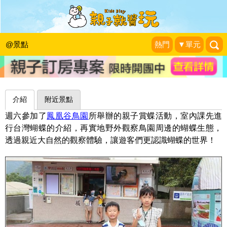
彩蝶飛舞親子趣，好充實的蝴蝶生態體
驗～南投鳳凰谷鳥園生態園區
@景點
熱門
▼單元
昕滿奕足
|
2014-08-04
介紹
附近景點
週六參加了
鳳凰谷鳥園
所舉辦的親子賞蝶活動，室內課先進
行台灣蝴蝶的介紹，再實地野外觀察鳥園周邊的蝴蝶生態，
透過親近大自然的觀察體驗，讓遊客們更認識蝴蝶的世界！