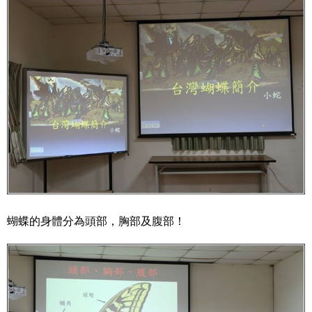
蝴蝶的身體分為頭部，胸部及腹部！