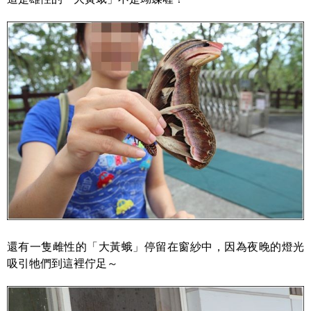
還有一隻雌性的「大黃蛾」停留在窗紗中，因為夜晚的燈光
吸引牠們到這裡佇足～