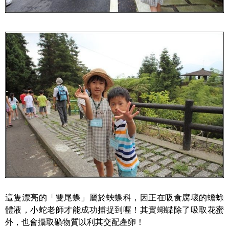
這隻漂亮的「雙尾蝶」屬於蛺蝶科，因正在吸食腐壞的蟾蜍
體液，小蛇老師才能成功捕捉到喔！其實蝴蝶除了吸取花蜜
外，也會攝取礦物質以利其交配產卵！