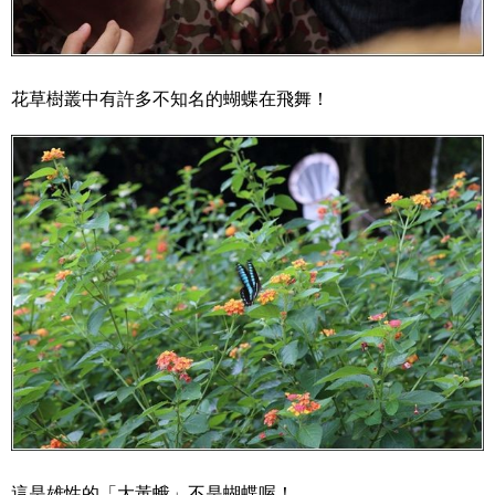
花草樹叢中有許多不知名的蝴蝶在飛舞！
這是雄性的「大黃蛾」不是蝴蝶喔！