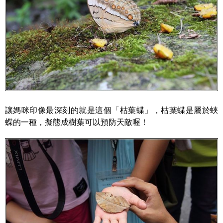
讓媽咪印像最深刻的就是這個「枯葉蝶」，枯葉蝶是屬於蛺
蝶的一種，擬態成樹葉可以預防天敵喔！