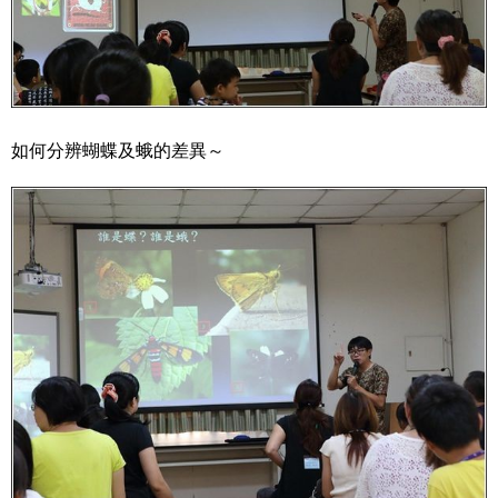
如何分辨蝴蝶及蛾的差異～