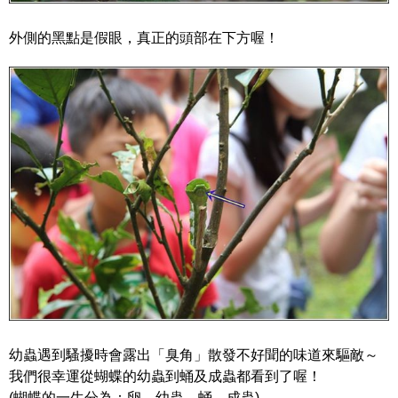
外側的黑點是假眼，真正的頭部在下方喔！
幼蟲遇到騷擾時會露出「臭角」散發不好聞的味道來驅敵～
我們很幸運從蝴蝶的幼蟲到蛹及成蟲都看到了喔！
(蝴蝶的一生分為：卵→幼蟲→蛹→成蟲)