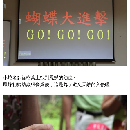
小蛇老師從樹葉上找到鳳蝶的幼蟲～
鳳蝶初齡幼蟲很像糞便，這是為了避免天敵的入侵喔！