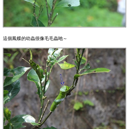
這個鳳蝶的幼蟲很像毛毛蟲吔～