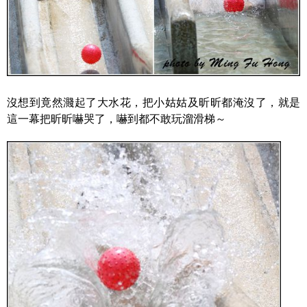
沒想到竟然濺起了大水花，把小姑姑及昕昕都淹沒了，就是
這一幕把昕昕嚇哭了，嚇到都不敢玩溜滑梯～