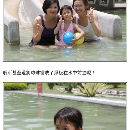
昕昕甚至還將球球當成了浮板在水中前進呢！