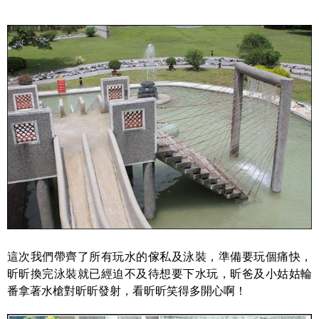
這次我們帶齊了所有玩水的傢私及泳裝，準備要玩個痛快，
昕昕換完泳裝就已經迫不及待想要下水玩，昕爸及小姑姑輪
番拿著水槍對昕昕發射，看昕昕笑得多開心啊！