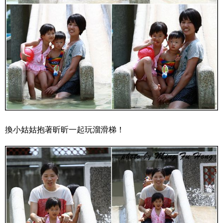
換小姑姑抱著昕昕一起玩溜滑梯！