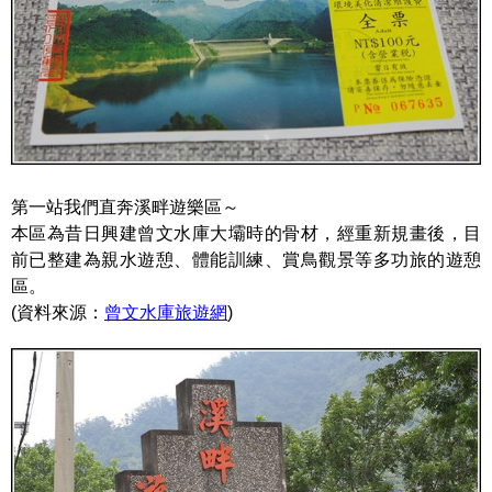
第一站我們直奔溪畔遊樂區～
本區為昔日興建曾文水庫大壩時的骨材，經重新規畫後，目
前已整建為親水遊憩、體能訓練、賞鳥觀景等多功旅的遊憩
區。
(資料來源：
曾文水庫旅遊網
)