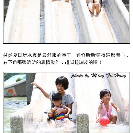
炎炎夏日玩水真是最舒服的事了，難怪昕昕笑得這麼開心，
右下角那張昕昕的表情動作，超賊超調皮的啦！