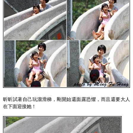
昕昕試著自己玩溜滑梯，剛開始還面露恐懼，而且還要大人
在下面迎接她！