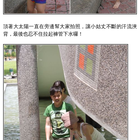
頂著大太陽一直在旁邊幫大家拍照，讓小姑丈不斷的汗流浹
背，最後也忍不住拉起褲管下水囉！