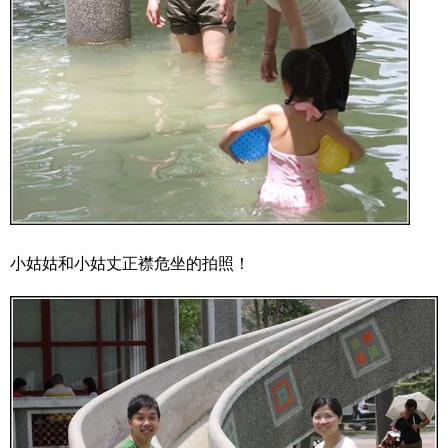
小姑姑和小姑丈正襟危坐的拍照！