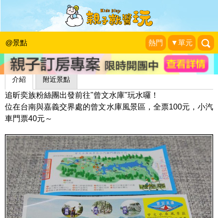
曾文水庫風景區
昕滿奕足
|
2012-06-01
@景點
熱門
▼單元
介紹
附近景點
追昕奕族粉絲團出發前往"曾文水庫"玩水囉！
位在台南與嘉義交界處的曾文水庫風景區，全票100元，小汽
車門票40元～