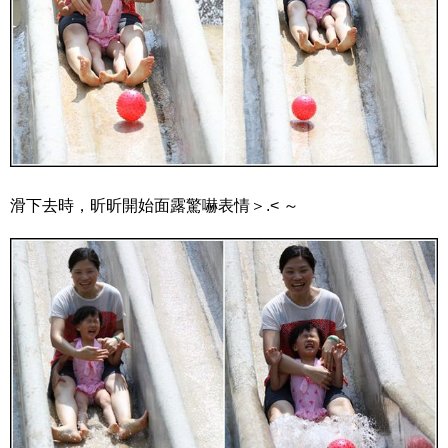
滑下去時，昕昕開始面露驚嚇表情＞.< ～