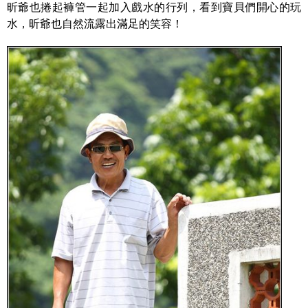
昕爺也捲起褲管一起加入戲水的行列，看到寶貝們開心的玩
水，昕爺也自然流露出滿足的笑容！