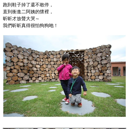
跑到鞋子掉了還不敢停，
直到衝進二阿姨的懷裡，
昕昕才放聲大哭～
我們昕昕真得很怕狗狗吔！