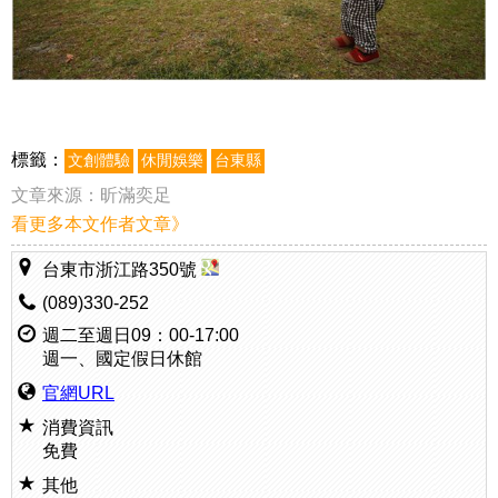
標籤：
文創體驗
休閒娛樂
台東縣
文章來源：
昕滿奕足
看更多本文作者文章》
台東市浙江路350號
(089)330-252
週二至週日09：00-17:00
週一、國定假日休館
官網URL
消費資訊
免費
其他