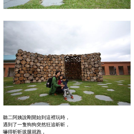
聽二阿姨說剛開始到這裡玩時，
遇到了一隻狗狗突然狂追昕昕，
嚇得昕昕拔腿就跑，