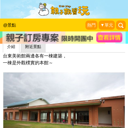
台東美術館
昕滿奕足
|
2013-04-18
@景點
熱門
▼單元
介紹
附近景點
台東美術館兩邊各有一棟建築，
一棟是外觀樸實的本館～