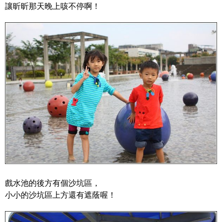
讓昕昕那天晚上咳不停啊！
戲水池的後方有個沙坑區，
小小的沙坑區上方還有遮蔭喔！