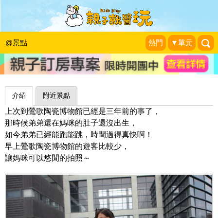
兒童遊戲區－新北市立鶯歌陶瓷博物
館：戲水。沙坑。DIY都好玩！
@景點
熱門
▼單元
昕滿奕足
|
2012-04-01
介紹
附近景點
上次到鶯歌陶瓷博物館已經是三年前的事了，
那時候弟弟還在媽咪的肚子還沒出生，
如今弟弟已經能跑能跳，時間過得真快啊！
早上鶯歌陶瓷博物館的遊客比較少，
讓媽咪可以悠閒的拍照～