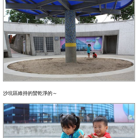
沙坑區維持的蠻乾淨的～