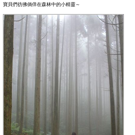
寶貝們彷彿倘佯在森林中的小精靈～