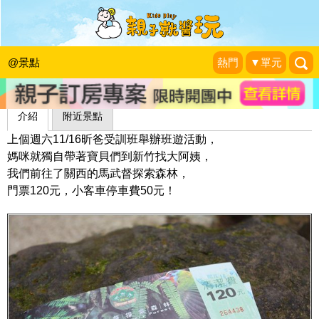
馬武督探索森林：享受森林芬多精
昕滿奕足
|
2013-11-25
@景點
熱門
▼單元
介紹
附近景點
上個週六11/16昕爸受訓班舉辦班遊活動，
媽咪就獨自帶著寶貝們到新竹找大阿姨，
我們前往了關西的馬武督探索森林，
門票120元，小客車停車費50元！