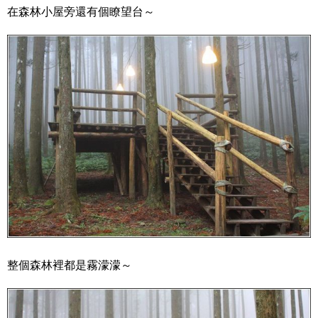
在森林小屋旁還有個瞭望台～
整個森林裡都是霧濛濛～