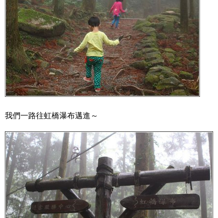
我們一路往虹橋瀑布邁進～