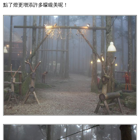
點了燈更增添許多矇矓美呢！