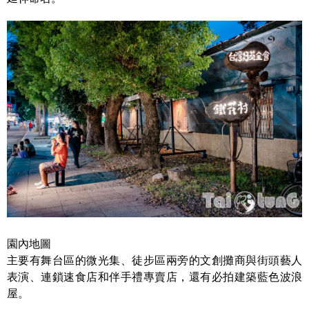
園內地圖
主要有舞台區的微光集、徒步區兩旁的文創攤商與街頭藝人
表演、連鎖速食店和伴手禮專賣店，還有必拍建築藍色波浪
屋。