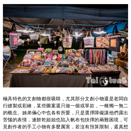
極具特色的文創物都很吸睛，尤其部分文創小物還是老闆自
行縫製或彩繪，某些圖案還只做一個或單款，一種獨一無二
的概念。姊弟倆心中也各有所愛，只是選擇障礙讓他們露出
苦惱的表情，連餅乾姐姐也陷入帆布包抉擇的兩難困境，可
見創作者的手工小物有多麼厲害，若沒有預算限制，還真想