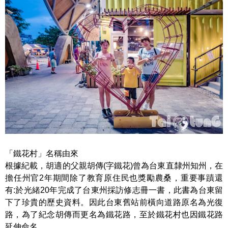
「鐵花村」名稱由來
根據紀載，胡適的父親胡傳(字鐵花)曾為台東直隸州知州，在
擔任州官2年期間除了教育原住民也獎勵農桑，重要事蹟還
有:於光緒20年完成了台東州採訪修志冊一書，此書為台東留
下了珍貴的歷史資料。因此台東舊站前橫向道路原名為光復
路，為了紀念胡傳而更名為鐵花路，至於鐵花村也因鐵花路
延伸命名。