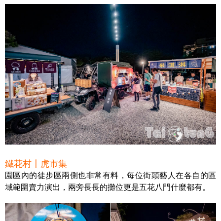
鐵花村〡虎市集
園區內的徒步區兩側也非常有料，每位街頭藝人在各自的區
域範圍賣力演出，兩旁長長的攤位更是五花八門什麼都有。