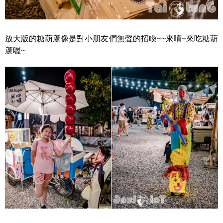
放大版的糖葫蘆像是對小朋友們無聲的招喚~~來唷~來吃糖葫
蘆喔~