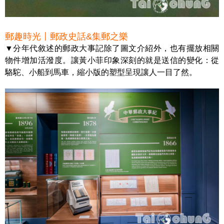
郵趣時光〡郵政史話&集郵之樂
▼分年代敘述的郵政大事記除了圖文介紹外，也有擺放相關
物件增加活潑度。讓黃小菲印象深刻的就是送信的變化：從
駱駝、小船到馬車，縮小版的塑型呈現讓人一目了然。