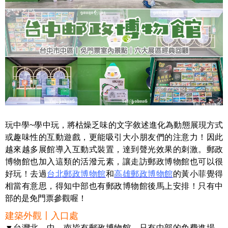
玩中學~學中玩，將枯燥乏味的文字敘述進化為動態展現方式
或趣味性的互動遊戲，更能吸引大小朋友們的注意力！因此
越來越多展館導入互動式裝置，達到聲光效果的刺激。郵政
博物館也加入這類的活潑元素，讓走訪郵政博物館也可以很
好玩！去過
台北郵政博物館
和
高雄郵政博物館
的黃小菲覺得
相當有意思，得知中部也有郵政博物館後馬上安排！只有中
部的是免門票參觀喔！
建築外觀〡入口處
▼台灣北、中、南皆有郵政博物館，只有中部的免費進場，