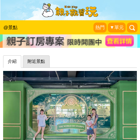
免門票室內景點，親子共郵六大展區～
台中郵政博物館臺中館
@景點
熱門
▼單元
小菲親子玩樂生活
|
2025-09-20
介紹
附近景點