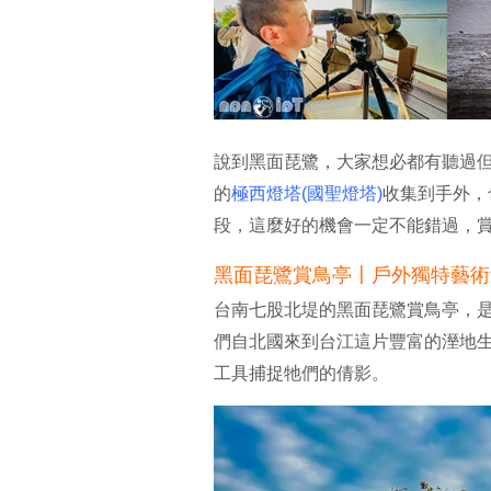
說到黑面琵鷺，大家想必都有聽過
的
極西燈塔(國聖燈塔)
收集到手外，
段，這麼好的機會一定不能錯過，賞
黑面琵鷺賞鳥亭〡戶外獨特藝術
台南七股北堤的黑面琵鷺賞鳥亭，
們自北國來到台江這片豐富的溼地
工具捕捉牠們的倩影。