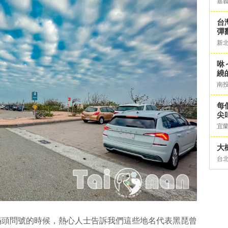
嘉
台灣
彈
新
咻
繞
南
每
尖
宜
大
台
滿頭問號的時候，熱心人士告訴我們這些地名代表黑琵曾