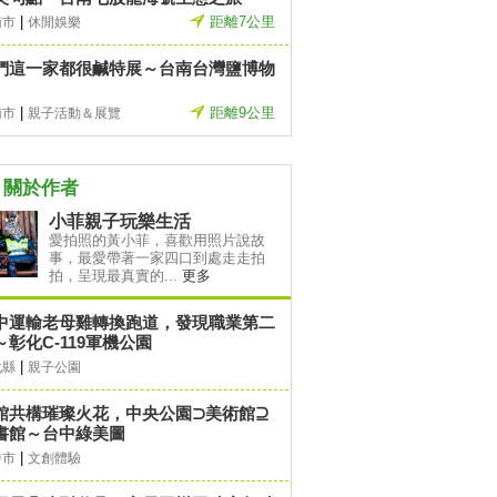
|
距離7公里
南市
休閒娛樂
們這一家都很鹹特展～台南台灣鹽博物
|
距離9公里
南市
親子活動＆展覽
關於作者
小菲親子玩樂生活
愛拍照的黃小菲，喜歡用照片說故
事，最愛帶著一家四口到處走走拍
拍，呈現最真實的...
更多
中運輸老母雞轉換跑道，發現職業第二
～彰化C-119軍機公園
|
化縣
親子公園
館共構璀璨火花，中央公園⊃美術館⊇
書館～台中綠美圖
|
中市
文創體驗