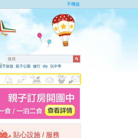
手機版
親子旅遊
親子公園
健行
diy
玩中學
貼心設施 / 服務