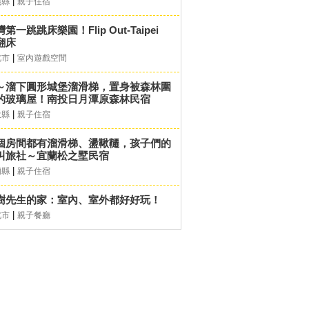
|
義縣
親子住宿
第一跳跳床樂園！Flip Out-Taipei
翻床
|
北市
室內遊戲空間
～溜下圓形城堡溜滑梯，置身被森林圍
的玻璃屋！南投日月潭原森林民宿
|
投縣
親子住宿
個房間都有溜滑梯、盪鞦韆，孩子們的
叫旅社～宜蘭松之墅民宿
|
蘭縣
親子住宿
樹先生的家：室內、室外都好好玩！
|
北市
親子餐廳