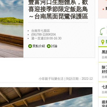
豐富河口生態體系，歡
喜迎接季節限定飯匙鳥
～台南黑面琵鷺保護區
台南市七股區
(06)788-1180#204
週一至週日9:00-16:30
景點介紹
討論
黑
台
除
好
台
小菲親子玩樂生活 | 到訪日期：2022-12
七
台
搭
完