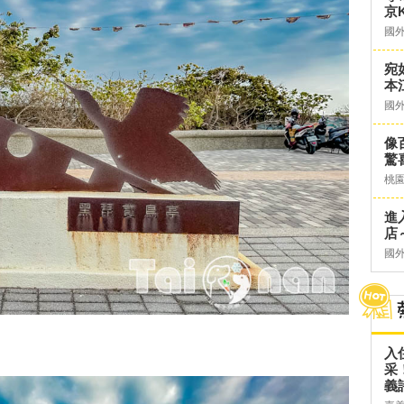
京K
國
宛
本
國
像
驚
桃
進
店～
國
入
采
義