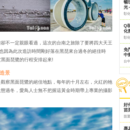
暢
光
彰
Q
化
彰
但卻不一定親眼看過，這次的台南之旅除了要將四大天王
免
也因為此次造訪時間剛好落在黑琵來台過冬的絕佳時
中
黑面琵鷺的行程安排起來!
台
造景
是觀察黑面琵鷺的絕佳地點，每年的十月左右，火紅的牠
生態過冬，愛鳥人士無不把握這黃金時期帶上專業的攝影
好
苗
苗
專