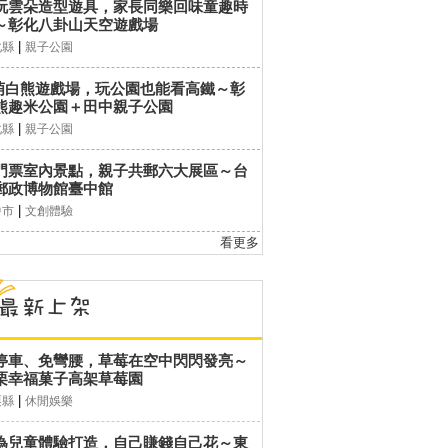
玩雲朵造型遊具，家長同樂回味童趣時
～彰化八卦山天空遊戲場
|
化縣
親子公園
萌白熊遊戲場，玩公園也能看高鐵～彰
熊趣米公園＋田中親子公園
|
化縣
親子公園
門票室內景點，親子共郵六大展區～台
郵政博物館臺中館
|
中市
文創體驗
看更多
停車、免彎腰，草莓在空中閃閃發亮～
栗幸福菓子高架草莓園
|
栗縣
休閒娛樂
為兒童體驗打造，自己賺錢自己花～東