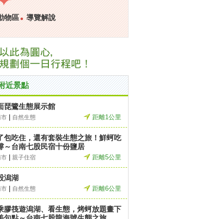
動物區
導覽解說
附近景點
面琵鷺生態展示館
|
距離1公里
南市
自然生態
了包吃住，還有套裝生態之旅！鮮蚵吃
撐～台南七股民宿十份鹽居
|
距離5公里
南市
親子住宿
股潟湖
|
距離6公里
南市
自然生態
乘膠筏遊潟湖、看生態，烤蚵放題畫下
美句點～台南七股龍海號生態之旅