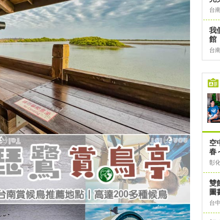
台
我
館
台
空
春
彰
雙
圖
台