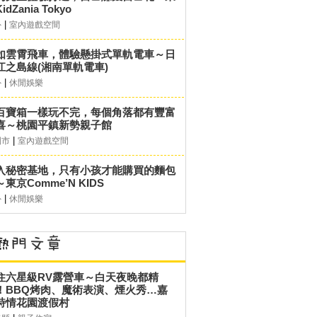
idZania Tokyo
|
外
室內遊戲空間
如雲霄飛車，體驗懸掛式單軌電車～日
江之島線(湘南單軌電車)
|
外
休閒娛樂
百寶箱一樣玩不完，每個角落都有豐富
喜～桃園平鎮新勢親子館
|
園市
室內遊戲空間
入秘密基地，只有小孩才能購買的麵包
東京Comme’N KIDS
|
外
休閒娛樂
住六星級RV露營車～白天夜晚都精
！BBQ烤肉、魔術表演、煙火秀…嘉
詩情花園渡假村