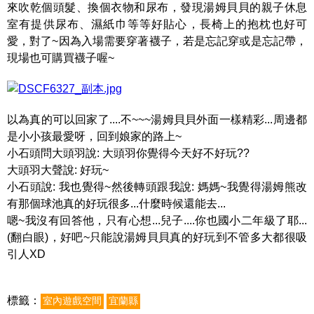
來吹乾個頭髮、換個衣物和尿布，發現湯姆貝貝的親子休息
室有提供尿布、濕紙巾等等好貼心，長椅上的抱枕也好可
愛，對了~因為入場需要穿著襪子，若是忘記穿或是忘記帶，
現場也可購買襪子喔~
以為真的可以回家了....不~~~湯姆貝貝外面一樣精彩...周邊都
是小小孩最愛呀，回到娘家的路上~
小石頭問大頭羽說: 大頭羽你覺得今天好不好玩??
大頭羽大聲說: 好玩~
小石頭說: 我也覺得~然後轉頭跟我說: 媽媽~我覺得湯姆熊改
有那個球池真的好玩很多...什麼時候還能去...
嗯~我沒有回答他，只有心想...兒子....你也國小二年級了耶...
(翻白眼)，好吧~只能說湯姆貝貝真的好玩到不管多大都很吸
引人XD
標籤：
室內遊戲空間
宜蘭縣