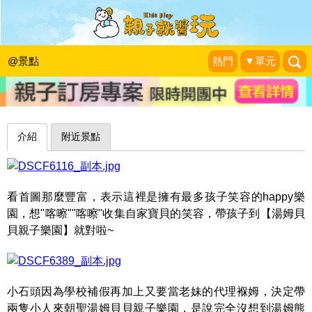
快帶孩子到魔法森林大放電～宜蘭湯姆
貝貝蘭城新月店
@景點
熱門
▼單元
睡天使醒惡魔成長日誌
|
2016-05-06
介紹
附近景點
看首圖那麼豐富，表示這裡是擁有最多孩子笑容的happy樂
園，想"喀嚓""喀嚓"收集自家寶貝的笑容，帶孩子到【湯姆貝
貝親子樂園】就對啦~
小石頭因為學校補假再加上又要當老妹的代理褓姆，決定帶
兩隻小人來朝聖湯姆貝貝親子樂園，是說完全沒想到湯姆熊