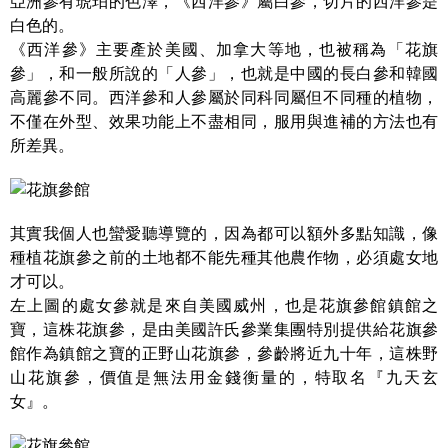
亞洲參有琥珀的色澤，《西洋參》屬白參，切片的西洋參是
白色的。
《西洋參》主要產於美國、加拿大等地，也被稱為「花旗
參」，和一般所說的「人參」，也就是中國的長白參和韓國
高麗參不同。西洋參和人參屬於同科同屬但不同種的植物，
不僅在外型、效果功能上不盡相同，服用與進補的方法也有
所差異。
其實我個人也蠻愛聽導覽的，因為都可以額外多點知識，像
種植花旗參之前的土地都不能先種其他農作物，必須處女地
才可以。
左上圖的處女參就是來自美國威州，也是花旗參館鎮館之
寶，這株花旗參，是由美國許氏參業集團特別提供給花旗參
館作為鎮館之寶的正野山花旗參，參齡將近九十年，這株野
山花旗參，價值是無法用金錢衡量的，特取名『九天玄
女』。