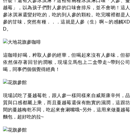
什麼！還有人參冰淇淋？這裡有兩種冰淇淋口味「人參、蔓
越莓」，以為孩子們對人參的口味會排斥，並不會喲！這人
參冰淇淋還蠻好吃的，吃的到人參的顆粒。吃完嘴裡都是人
參的甘味，突然有種．．．這就是人參（生）啊～的感觸XD
D。
這咖啡好喝，粹取人參的經華，但喝起來沒有人參味，但卻
依然保存著回甘的潤喉，現場立馬包上二盒帶走~帶到公司
喝，同事們個個覺得經典！
現場試吃了蔓越莓乾，跟人參一樣同樣來自威斯康辛州，品
質與口感都屬上乘，而且蔓越莓還保有飽實的濕潤，這跟坊
間的蔓越梅乾不同，吃起來會涮嘴哦~另外，這用來做蔓越莓
麵包，超好吃的拉~