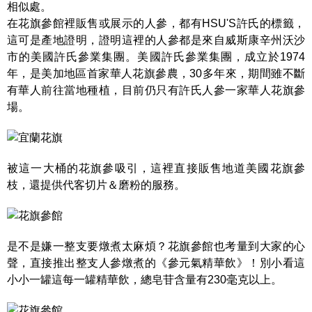
相似處。
在花旗參館裡販售或展示的人參，都有HSU'S許氏的標籤，
這可是產地證明，證明這裡的人參都是來自威斯康辛州沃沙
市的美國許氏參業集團。美國許氏參業集團，成立於1974
年，是美加地區首家華人花旗參農，30多年來，期間雖不斷
有華人前往當地種植，目前仍只有許氏人參一家華人花旗參
場。
被這一大桶的花旗參吸引，這裡直接販售地道美國花旗參
枝，還提供代客切片＆磨粉的服務。
是不是嫌一整支要燉煮太麻煩？花旗參館也考量到大家的心
聲，直接推出整支人參燉煮的《參元氣精華飲》！別小看這
小小一罐這每一罐精華飲，總皂苷含量有230毫克以上。