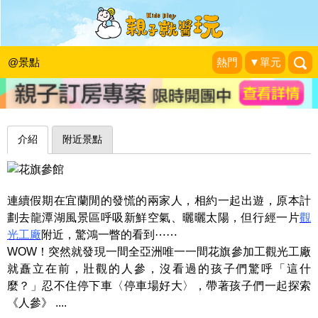
陪伴孩子一起成長、學習人參～宜蘭花
旗參館
@景點
熱門
▼單元
睡天使醒惡魔成長日誌
|
2016-10-29
介紹
附近景點
連續假期在宜蘭閒的發慌的兩家人，相約一起出遊，原本計
劃去龍潭湖風景區呼吸新鮮空氣、曬曬太陽，但行經一片
觀
光工廠
附近，驚鴻一瞥的看到⋯⋯
WOW！突然就發現一間全亞洲唯一一間花旗參加工觀光工廠
就矗立在前，壯觀的人參，沒看過的孩子們驚呼「這什
麼？」忍不住停下車〈停車場好大〉，帶著孩子們一起探索
《人參》 ....