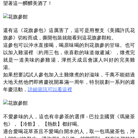
望著這一醰醰美酒了！
還有這《花旗參包》這厲害了，這可是用整支《美國許氏花
旗參》切粒而成，撕開包裝就能看到這花旗參顆粒。
這參包可以沖水直接喝，喝原味喝的到花旗參的甘味。也可
以加入雞湯裡〈約用三包，依喜歡的味道做遞減〉，燉煮完
就是一道美味的參雞湯，渾然天成且會讓人叫好的完美雞
湯。
如果想要試試人參包加入土雞燉煮的好滋味，千萬不能錯過
大地天然他們即將慶祝開幕滿一周年，特別規劃一系列的週
年慶活動，
詳細資訊可以看這裡
不愛參味的人，這也有非參茶的選擇 - 巴拉圭國寶《瑪黛茶
包》，【冷飲】、【熱飲】都好喝。
適合愛喝花草茶且不愛喝白開水的人，取一包瑪黛茶包，沖