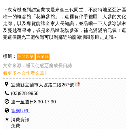
下次有機會到訪宜蘭或是來個三代同堂，不妨特地至亞洲區
唯一的概念館「花旗參館」，這裡有伴手禮區、人參的文化
走廊，以及導覽能讓全家人長知識，並品嚐一下人參冰淇淋
及蔓越莓果凍，或是來品嚐花旗參茶，補充滿滿的元氣！逛
完這個觀光工廠後還可以到鄰近的龍潭湖風景區走走哦~
標籤：
休閒娛樂
宜蘭縣
文章來源：
睡天使醒惡魔成長日誌
看更多本文作者文章》
宜蘭縣宜蘭市大坡路二段267號
(03)928-9958
週一至週日8:30-17:30
官網URL
消費資訊
免費