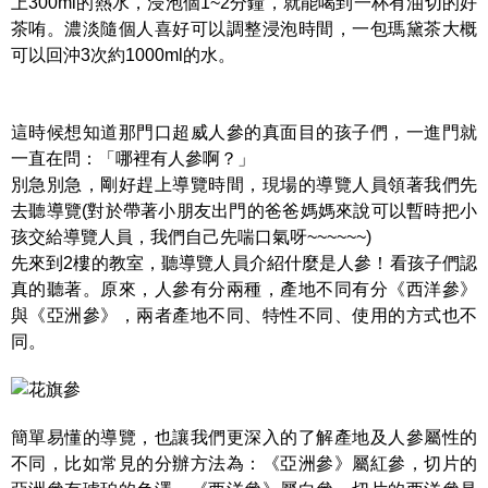
上300ml的熱水，浸泡個1~2分鐘，就能喝到一杯有油切的好
茶哊。濃淡隨個人喜好可以調整浸泡時間，一包瑪黛茶大概
可以回沖3次約1000ml的水。
這時候想知道那門口超威人參的真面目的孩子們，一進門就
一直在問：「哪裡有人參啊？」
別急別急，剛好趕上導覽時間，現場的導覽人員領著我們先
去聽導覽(對於帶著小朋友出門的爸爸媽媽來說可以暫時把小
孩交給導覽人員，我們自己先喘口氣呀~~~~~~)
先來到2樓的教室，聽導覽人員介紹什麼是人參！看孩子們認
真的聽著。原來，人參有分兩種，產地不同有分《西洋參》
與《亞洲參》，兩者產地不同、特性不同、使用的方式也不
同。
簡單易懂的導覽，也讓我們更深入的了解產地及人參屬性的
不同，比如常見的分辦方法為：《亞洲參》屬紅參，切片的