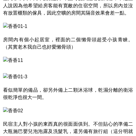
人說因為他希望給房客能有寛敝的住宿空間，所以房內並沒
有放置櫃類的傢具，因此空曠的房間其隔音效果會差一點。
房間內有個小起居室，裡面的二個懶骨頭超受小孩青睞。
（其實老木我自己也好愛懶骨頭）
看似簡單的備品，卻另外備上二顆沐浴球，乾濕分離的衛浴
很乾淨也很大一間。
民宿主人對小孩的東西真的很面面俱到。不但貼心的準備二
大瓶施巴嬰兒泡泡露及洗髮乳，還另備有旅行組（這分明就