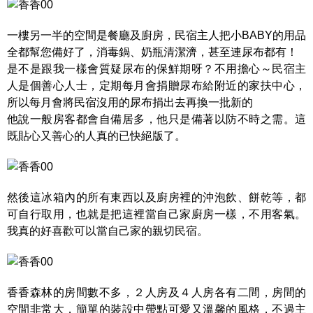
一樓另一半的空間是餐廳及廚房，民宿主人把小BABY的用品
全都幫您備好了，消毒鍋、奶瓶清潔濟，甚至連尿布都有！
是不是跟我一樣會質疑尿布的保鮮期呀？不用擔心～民宿主
人是個善心人士，定期每月會捐贈尿布給附近的家扶中心，
所以每月會將民宿沒用的尿布捐出去再換一批新的
他說一般房客都會自備居多，他只是備著以防不時之需。這
既貼心又善心的人真的已快絕版了。
然後這冰箱內的所有東西以及廚房裡的沖泡飲、餅乾等，都
可自行取用，也就是把這裡當自己家廚房一樣，不用客氣。
我真的好喜歡可以當自己家的親切民宿。
香香森林的房間數不多，２人房及４人房各有二間，房間的
空間非常大，簡單的裝設中帶點可愛又溫馨的風格，不過主