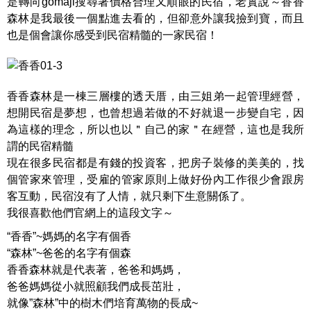
是轉向gomaji搜尋著價格合理又順眼的民宿，老實說～香香
森林是我最後一個點進去看的，但卻意外讓我撿到寶，而且
也是個會讓你感受到民宿精髓的一家民宿！
香香森林是一棟三層樓的透天厝，由三姐弟一起管理經營，
想開民宿是夢想，也曾想過若做的不好就退一步變自宅，因
為這樣的理念，所以也以＂自己的家＂在經營，這也是我所
謂的民宿精髓
現在很多民宿都是有錢的投資客，把房子裝修的美美的，找
個管家來管理，受雇的管家原則上做好份內工作很少會跟房
客互動，民宿沒有了人情，就只剩下生意關係了。
我很喜歡他們官網上的這段文字～
“香香”~媽媽的名字有個香
“森林”~爸爸的名字有個森
香香森林就是代表著，爸爸和媽媽，
爸爸媽媽從小就照顧我們成長茁壯，
就像”森林”中的樹木們培育萬物的長成~