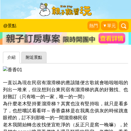
為小朋友打造的親子住宿空間～台東香
香森林民宿
@景點
熱門
▼單元
睡天使醒惡魔成長日誌
|
2015-12-18
介紹
附近景點
一直以為現在民宿有溜滑梯的應該隨便古歌就會啪啦啪啦的
列出一堆來，但沒想到台東民宿有溜滑梯的真的好難找、也
好難訂（只有唯一的一家，唯一的一間）
為什麼老木堅持要溜滑梯？其實也沒有堅持啦，就只是看多
了，也想嚐試看看咩～香香森林是在我萬念俱灰的時候跳進
眼裡的，訂不到那唯一的一間溜滑梯民宿
老木我開始轉念改找便宜乾淨的（反正只是窩一晚嘛），於