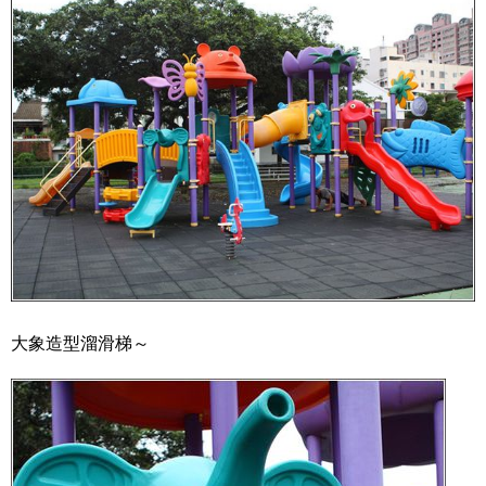
大象造型溜滑梯～