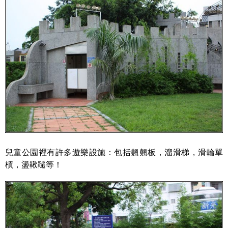
兒童公園裡有許多遊樂設施：包括翹翹板，溜滑梯，滑輪單
槓，盪鞦韆等！