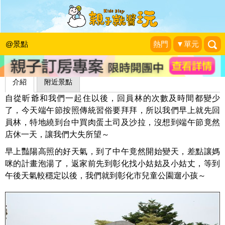
彰化市兒童公園
昕滿奕足
|
2013-06-12
@景點
熱門
▼單元
介紹
附近景點
自從昕爺和我們一起住以後，回員林的次數及時間都變少
了，今天端午節按照傳統習俗要拜拜，所以我們早上就先回
員林，特地繞到台中買肉蛋土司及沙拉，沒想到端午節竟然
店休一天，讓我們大失所望～
早上豔陽高照的好天氣，到了中午竟然開始變天，差點讓媽
咪的計畫泡湯了，返家前先到彰化找小姑姑及小姑丈，等到
午後天氣較穩定以後，我們就到彰化市兒童公園遛小孩～