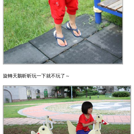
旋轉天鵝昕昕玩一下就不玩了～