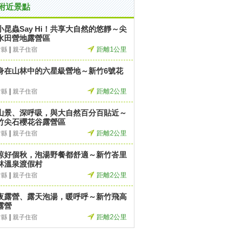
附近景點
小昆蟲Say Hi！共享大自然的悠靜～尖
水田營地露營區
|
距離1公里
竹縣
親子住宿
身在山林中的六星級營地～新竹6號花
|
距離2公里
竹縣
親子住宿
山景、深呼吸，與大自然百分百貼近～
竹尖石櫻花谷露營區
|
距離2公里
竹縣
親子住宿
涼好個秋，泡湯野餐都舒適～新竹峇里
林溫泉渡假村
|
距離2公里
竹縣
親子住宿
夜露營、露天泡湯，暖呼呼～新竹飛高
露營
|
距離2公里
竹縣
親子住宿