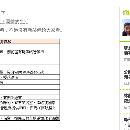
趣了，
歡上團體的生活，
飲料，不過沒有新裝備給大家看。
雙
蘭
宜
公
閒
新
林
羅
新
每
～