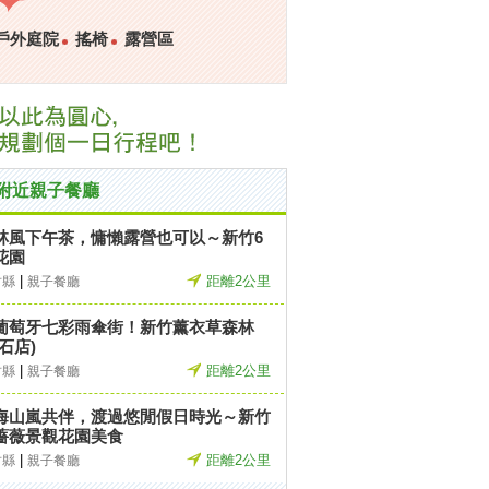
戶外庭院
搖椅
露營區
附近親子餐廳
林風下午茶，慵懶露營也可以～新竹6
花園
|
距離2公里
竹縣
親子餐廳
葡萄牙七彩雨傘街！新竹薰衣草森林
石店)
|
距離2公里
竹縣
親子餐廳
海山嵐共伴，渡過悠閒假日時光～新竹
薔薇景觀花園美食
|
距離2公里
竹縣
親子餐廳