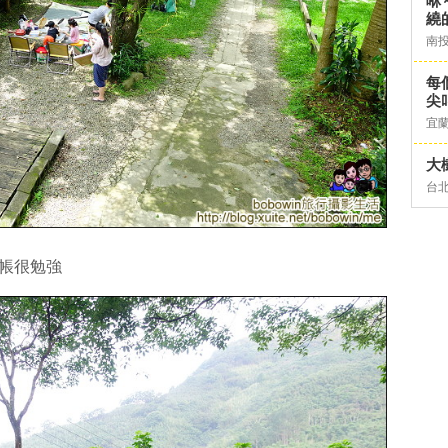
咻
繞
南
每
尖
宜
大
台
的帳很勉強