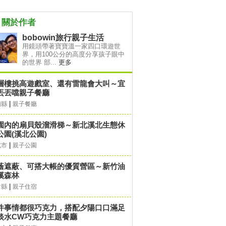
關於作者
bobowin旅行親子生活
用鏡頭帶著寶寶溫一家四口環遊世
界，用100公分的高度分享孩子眼中
的世界 部...
更多
層樓挑高遊戲室、還有雷龍會大叫～宜
丟丟噹親子餐廳
|
蘭縣
親子餐廳
園內的扇貝殼溜滑梯～新北溪北生態休
公園(溪北公園)
|
北市
親子公園
蔭遮蔽、可搭大帳的優質營區～新竹油
溪森林
|
竹縣
親子住宿
件事情都很巧克力，搭配夕陽口口滿足
淡水CW巧克力主題餐廳