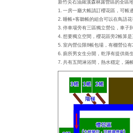
新竹尖石油羅溪森林露營區的全區地圖
1. 一房一廳大帳請訂櫻花區，可帳
2. 睡帳+客聽帳的組合可以在鳥語
3. 停車場旁有三區獨立營位，車子
4. 想要獨立空間，櫻花區旁2帳算
5. 室內營位限8帳包場，有棚營位有
6. 廁所男女生分開，乾淨有提供衛
7. 共有五間淋浴間，熱水穩定，滿