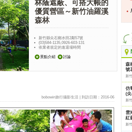
林蔭遮蔽、可搭大帳的
優質營區～新竹油羅溪
森林
新竹縣尖石鄉水田2鄰57號
(03)584-1135,0926-603-131
依業者規定的進退場時間
景點介紹
討論
森
號
新
仿
(尖
bobowin旅行攝影生活 | 到訪日期：2016-06
新
雲
紅
新