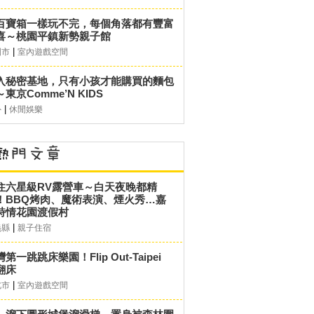
百寶箱一樣玩不完，每個角落都有豐富
喜～桃園平鎮新勢親子館
|
園市
室內遊戲空間
入秘密基地，只有小孩才能購買的麵包
東京Comme’N KIDS
|
外
休閒娛樂
住六星級RV露營車～白天夜晚都精
！BBQ烤肉、魔術表演、煙火秀…嘉
詩情花園渡假村
|
義縣
親子住宿
第一跳跳床樂園！Flip Out-Taipei
翻床
|
北市
室內遊戲空間