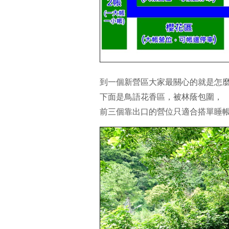
到一個新營區大家最關心的就是怎
下面是鳥語花香區，被林蔭包圍，
前三個靠出口的營位只適合搭單睡帳