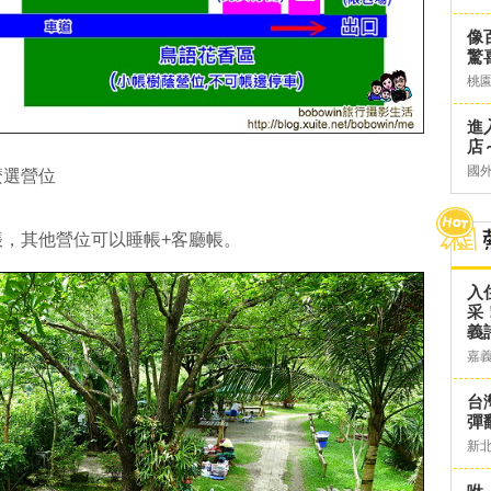
像
驚
桃
進
店～
國
麼選營位
，其他營位可以睡帳+客廳帳。
入
采
義
嘉
台灣
彈
新