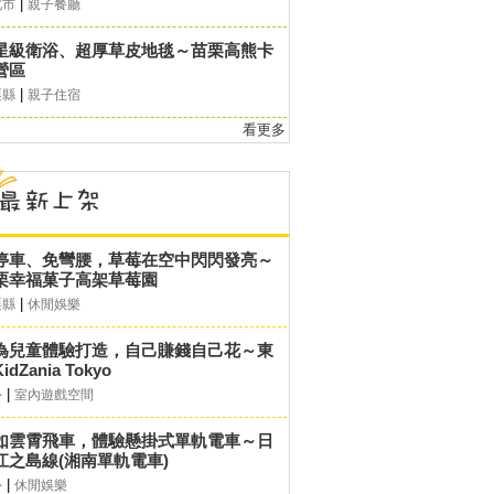
|
北市
親子餐廳
星級衛浴、超厚草皮地毯～苗栗高熊卡
營區
|
栗縣
親子住宿
看更多
停車、免彎腰，草莓在空中閃閃發亮～
栗幸福菓子高架草莓園
|
栗縣
休閒娛樂
為兒童體驗打造，自己賺錢自己花～東
idZania Tokyo
|
外
室內遊戲空間
如雲霄飛車，體驗懸掛式單軌電車～日
江之島線(湘南單軌電車)
|
外
休閒娛樂