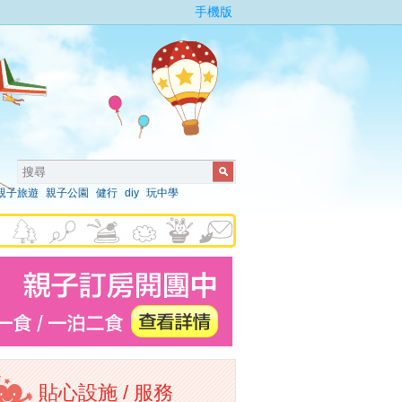
手機版
親子旅遊
親子公園
健行
diy
玩中學
貼心設施 / 服務