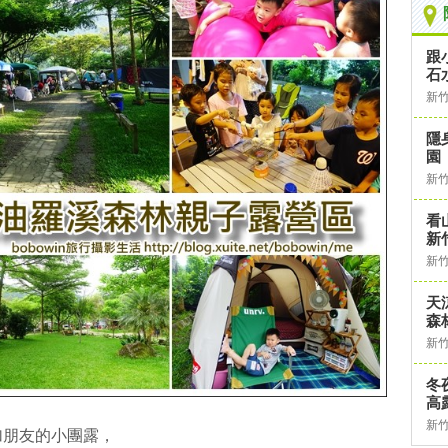
跟
石
新
隱
園
新
看
新
新
天
森
新
冬
高
新
加朋友的小團露，