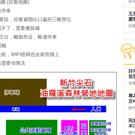
新
 (自製地圖)
邊停車
五
露
花香區，但要避開出口處的三帳營位
苗
到不了，需要搬裝備
是王位，離廁所近、帳邊停車
2帳
生紙，WIFI密碼也在廁所牆上
帳需要排隊洗
好
苗
苗
專
京K
國
宛
本
國