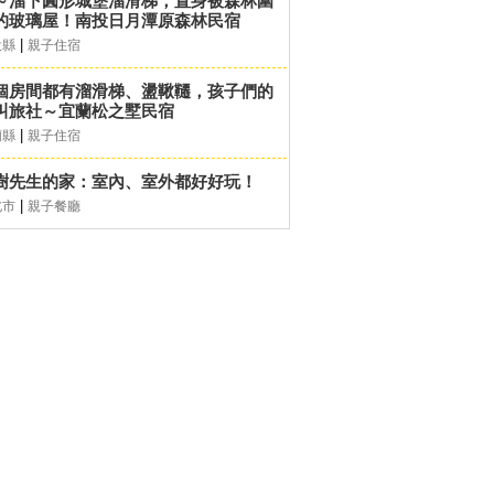
～溜下圓形城堡溜滑梯，置身被森林圍
的玻璃屋！南投日月潭原森林民宿
|
投縣
親子住宿
個房間都有溜滑梯、盪鞦韆，孩子們的
叫旅社～宜蘭松之墅民宿
|
蘭縣
親子住宿
樹先生的家：室內、室外都好好玩！
|
北市
親子餐廳