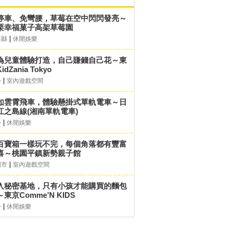
停車、免彎腰，草莓在空中閃閃發亮～
栗幸福菓子高架草莓園
|
栗縣
休閒娛樂
為兒童體驗打造，自己賺錢自己花～東
idZania Tokyo
|
外
室內遊戲空間
如雲霄飛車，體驗懸掛式單軌電車～日
江之島線(湘南單軌電車)
|
外
休閒娛樂
百寶箱一樣玩不完，每個角落都有豐富
喜～桃園平鎮新勢親子館
|
園市
室內遊戲空間
入秘密基地，只有小孩才能購買的麵包
東京Comme’N KIDS
|
外
休閒娛樂