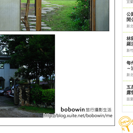
宜
公
閒
新
林
羅
新
每
～
新
五
露
苗