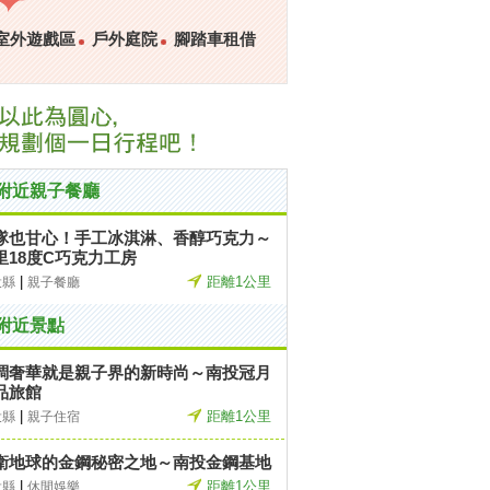
室外遊戲區
戶外庭院
腳踏車租借
附近親子餐廳
隊也甘心！手工冰淇淋、香醇巧克力～
里18度C巧克力工房
|
距離1公里
投縣
親子餐廳
附近景點
調奢華就是親子界的新時尚～南投冠月
品旅館
|
距離1公里
投縣
親子住宿
衛地球的金鋼秘密之地～南投金鋼基地
|
距離1公里
投縣
休閒娛樂