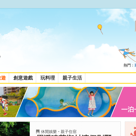
熱門：
旅遊
創意遊戲
玩料理
親子生活
休閒娛樂
・
親子住宿