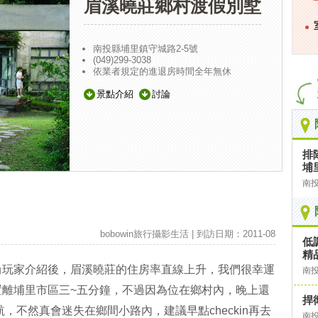
眉溪曉莊鄉村渡假別墅
南投縣埔里鎮守城路2-5號
(049)299-3038
依業者規定的進退房時間全年無休
景點介紹
討論
排
埔
南
bobowin旅行攝影生活 | 到訪日期：2011-08
低
精
尚玩家介紹後，眉溪曉莊的住房率直線上升，我們很幸運
南
置離埔里市區三~五分鐘，不過因為位在鄉村內，晚上還
捍
航，不然真會迷失在鄉間小路內，建議早點checkin再去
南