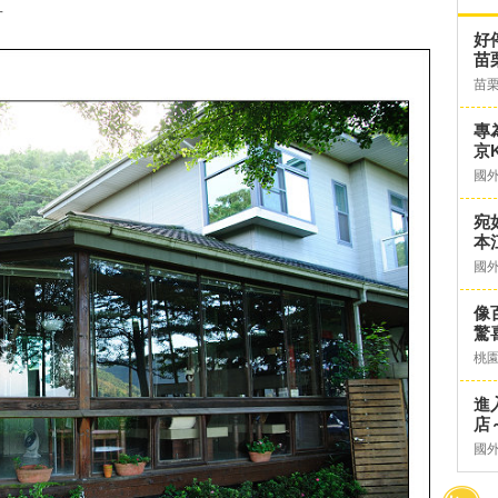
方
好
苗
苗
專
京K
國
宛
本
國
像
驚
桃
進
店～
國