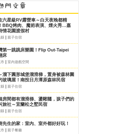
住六星級RV露營車～白天夜晚都精
！BBQ烤肉、魔術表演、煙火秀…嘉
詩情花園渡假村
|
義縣
親子住宿
第一跳跳床樂園！Flip Out-Taipei
翻床
|
北市
室內遊戲空間
～溜下圓形城堡溜滑梯，置身被森林圍
的玻璃屋！南投日月潭原森林民宿
|
投縣
親子住宿
個房間都有溜滑梯、盪鞦韆，孩子們的
叫旅社～宜蘭松之墅民宿
|
蘭縣
親子住宿
樹先生的家：室內、室外都好好玩！
|
北市
親子餐廳