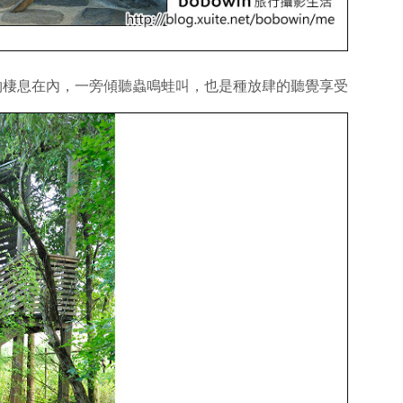
物棲息在內，一旁傾聽蟲鳴蛙叫，也是種放肆的聽覺享受