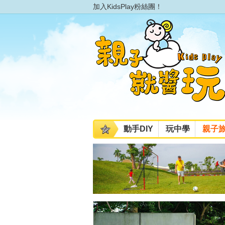
加入KidsPlay粉絲團！
動手DIY
玩中學
親子