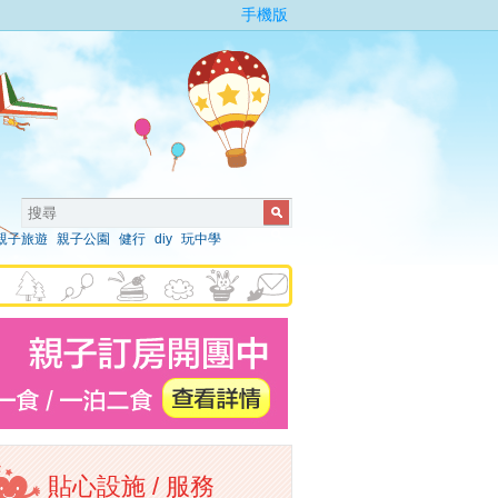
手機版
親子旅遊
親子公園
健行
diy
玩中學
貼心設施 / 服務