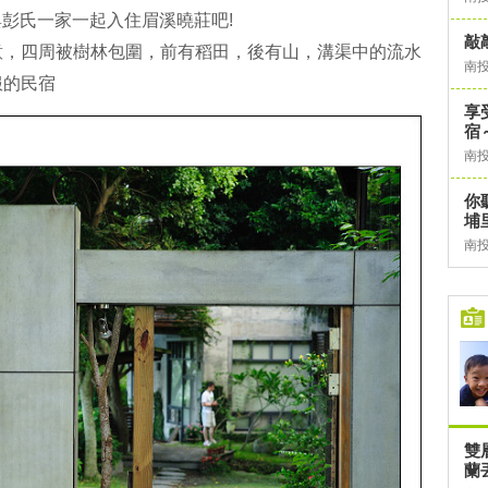
一家與彭氏一家一起入住眉溪曉莊吧!
敲
意，四周被樹林包圍，前有稻田，後有山，溝渠中的流水
南
服的民宿
享
宿
南
你
埔
南
雙
蘭