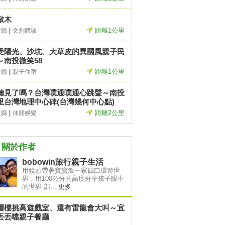
敲木
|
距離1公里
投縣
文創體驗
受陽光、沙坑、大草皮的異國風親子民
～南投微笑58
|
距離1公里
投縣
親子住宿
聽見了嗎？台灣噗通噗通心跳聲～南投
里台灣地理中心碑(台灣幾何中心點)
|
距離2公里
投縣
休閒娛樂
關於作者
bobowin旅行親子生活
用鏡頭帶著寶寶溫一家四口環遊世
界，用100公分的高度分享孩子眼中
的世界 部...
更多
層樓挑高遊戲室、還有雷龍會大叫～宜
丟丟噹親子餐廳