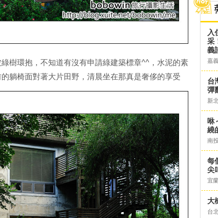
入
采
義
嘉
綠樹環抱，不知道有沒有申請綠建築標章^^，水泥的素
前的躺椅面對著大片田野，清晨坐在那真是奢侈的享受
台灣
彈
新
咻
繞
南
每
尖
宜
大
台