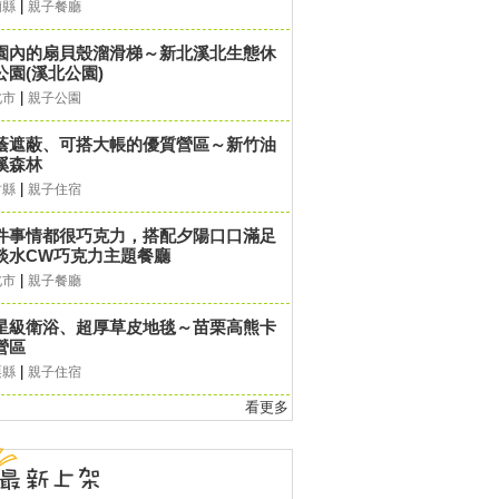
|
蘭縣
親子餐廳
園內的扇貝殼溜滑梯～新北溪北生態休
公園(溪北公園)
|
北市
親子公園
蔭遮蔽、可搭大帳的優質營區～新竹油
溪森林
|
竹縣
親子住宿
件事情都很巧克力，搭配夕陽口口滿足
淡水CW巧克力主題餐廳
|
北市
親子餐廳
星級衛浴、超厚草皮地毯～苗栗高熊卡
營區
|
栗縣
親子住宿
看更多