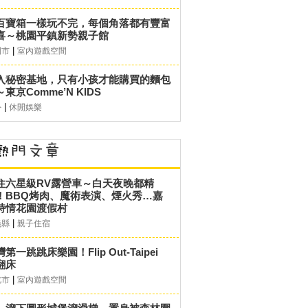
百寶箱一樣玩不完，每個角落都有豐富
喜～桃園平鎮新勢親子館
|
園市
室內遊戲空間
入秘密基地，只有小孩才能購買的麵包
東京Comme’N KIDS
|
外
休閒娛樂
住六星級RV露營車～白天夜晚都精
！BBQ烤肉、魔術表演、煙火秀…嘉
詩情花園渡假村
|
義縣
親子住宿
第一跳跳床樂園！Flip Out-Taipei
翻床
|
北市
室內遊戲空間