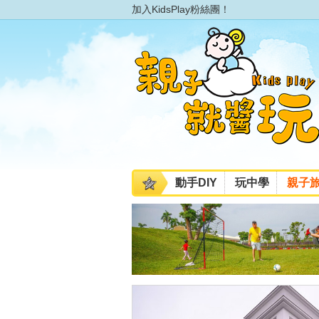
加入KidsPlay粉絲團！
動手DIY
玩中學
親子