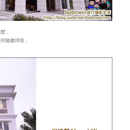
綠墅，
種可能都浮現，
。