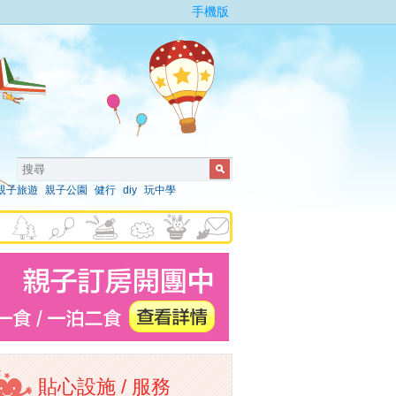
手機版
親子旅遊
親子公園
健行
diy
玩中學
貼心設施 / 服務