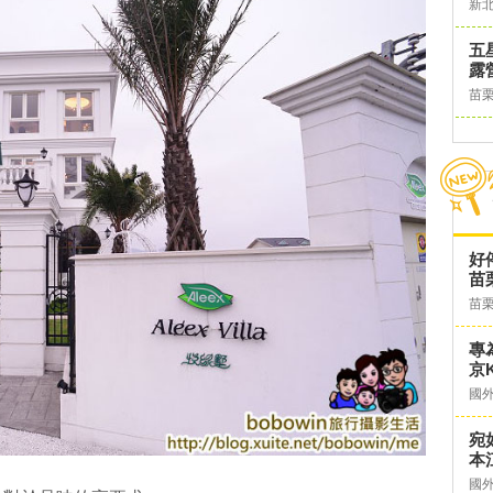
新
五
露
苗
好
苗
苗
專
京K
國
宛
本
國