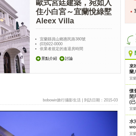
歐式宮廷建築，宛如入
住小白宮～宜蘭悅綠墅
Aleex Villa
宜蘭縣員山鄉惠民路380號
(03)922-0000
依業者規定的進退房時間
景點介紹
討論
來
蘭
宜
懷
閒
bobowin旅行攝影生活 | 到訪日期：2015-03
(已
宜
水
wo
宜