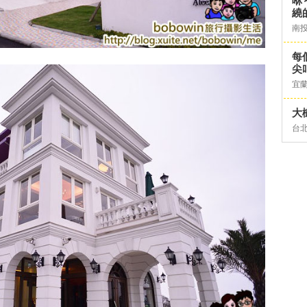
咻
繞
南
每
尖
宜
大
台