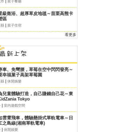
|
北市
親子餐廳
星級衛浴、超厚草皮地毯～苗栗高熊卡
營區
|
栗縣
親子住宿
看更多
停車、免彎腰，草莓在空中閃閃發亮～
栗幸福菓子高架草莓園
|
栗縣
休閒娛樂
為兒童體驗打造，自己賺錢自己花～東
idZania Tokyo
|
外
室內遊戲空間
如雲霄飛車，體驗懸掛式單軌電車～日
江之島線(湘南單軌電車)
|
外
休閒娛樂