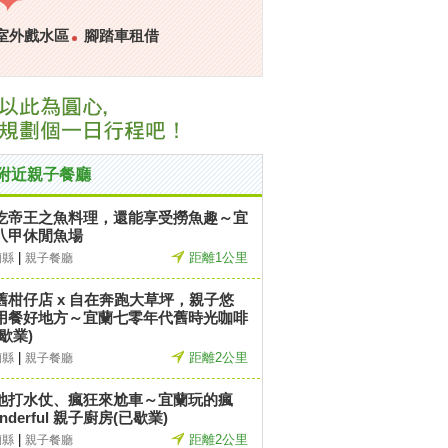
室外戲水區
腳踏車租借
附近親子餐廳
吃帝王之魚料理，還能享受撈魚趣～宜
八甲休閒魚場
|
距離1公里
蘭縣
親子餐廳
舊柑仔店 x 自在奔跑大草坪，親子悠
用餐好地方～宜蘭七零年代舊時光咖啡
歇業)
|
距離2公里
蘭縣
親子餐廳
池打水仗、瘋狂來尬車～宜蘭玩的瘋
nderful 親子廚房(已歇業)
|
距離2公里
蘭縣
親子餐廳