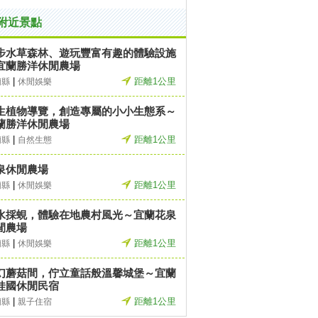
附近景點
步水草森林、遊玩豐富有趣的體驗設施
宜蘭勝洋休閒農場
|
距離1公里
蘭縣
休閒娛樂
生植物導覽，創造專屬的小小生態系～
蘭勝洋休閒農場
|
距離1公里
蘭縣
自然生態
泉休閒農場
|
距離1公里
蘭縣
休閒娛樂
水採蜆，體驗在地農村風光～宜蘭花泉
閒農場
|
距離1公里
蘭縣
休閒娛樂
幻蘑菇間，佇立童話般溫馨城堡～宜蘭
娃國休閒民宿
|
距離1公里
蘭縣
親子住宿