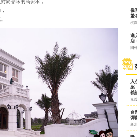
人對於品味的高要求，
內，
像
驚
處。
桃
進
店～
國
入
采
義
嘉
台灣
彈
新