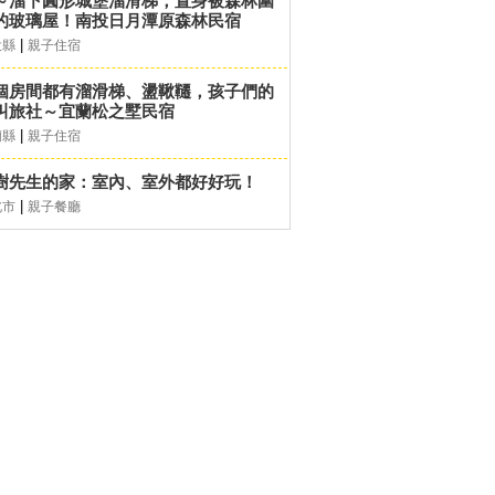
～溜下圓形城堡溜滑梯，置身被森林圍
的玻璃屋！南投日月潭原森林民宿
|
投縣
親子住宿
個房間都有溜滑梯、盪鞦韆，孩子們的
叫旅社～宜蘭松之墅民宿
|
蘭縣
親子住宿
樹先生的家：室內、室外都好好玩！
|
北市
親子餐廳