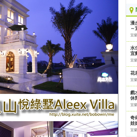
漫
～
宜
水
宜
宜
花
宜
戲
休
宜
奇
娃
宜