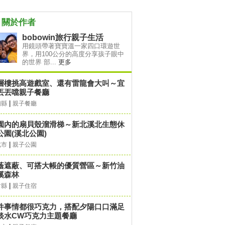
關於作者
bobowin旅行親子生活
用鏡頭帶著寶寶溫一家四口環遊世
界，用100公分的高度分享孩子眼中
的世界 部...
更多
層樓挑高遊戲室、還有雷龍會大叫～宜
丟丟噹親子餐廳
|
蘭縣
親子餐廳
園內的扇貝殼溜滑梯～新北溪北生態休
公園(溪北公園)
|
北市
親子公園
蔭遮蔽、可搭大帳的優質營區～新竹油
溪森林
|
竹縣
親子住宿
件事情都很巧克力，搭配夕陽口口滿足
淡水CW巧克力主題餐廳