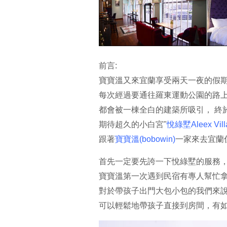
前言:
寶寶溫又來宜蘭享受兩天一夜的假
每次經過要通往羅東運動公園的路
都會被一棟全白的建築所吸引， 終
期待超久的小白宮"
悅綠墅Aleex Vill
跟著
寶寶溫(bobowin)
一家來去宜蘭
首先一定要先誇一下悅綠墅的服務
寶寶溫第一次遇到民宿有專人幫忙
對於帶孩子出門大包小包的我們來
可以輕鬆地帶孩子直接到房間，有