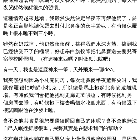
跟保羅翹著腳自以為可以安養天年時，他突然開始了每天半
夜哭醒然候醒很久的習慣。
這種情況越來越糟，我毅然決然決定半夜不再餵他奶了，於
是名正言順地讓保羅去對付北鼻麥的夜半驚魂，有時候保羅
晚上根本睡不到三小時。
雖然夜奶戒掉，他仍然夜夜醒，搞得我們水深火熱。搞到我
已經快受不了的極限，好想舉白旗投降把北鼻麥送去嬰兒寄
宿學校睡覺啊。（有這種東西嗎？叫做孤兒院吧）
有一天，我也是這麼神來一筆，天外飛來一個idea。
我突然想到因為小札克同房，每次北鼻麥半夜驚聲尖叫，我
跟保羅很怕吵醒小札克，所以總是馬上抱起北鼻麥遠離現
場。有時候我們會把他抱到走廊走著哄睡，有時候抱到另一
個房間去睡，有時候抱下樓去喝個水吃個東西，有時候還下
樓試圖跟他在沙發上睡。
會不會他其實是很想要繼續睡回自己的床呢？會不會他無法
自己入眠挫折感很重，哭聲其實是在懇求我們的幫助？
沒有辦法讓他躺在自己嬰兒床上慢慢跟他磨的原因，是因為