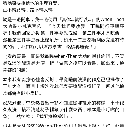
我應該要相信他的生理直覺。
山不轉路轉，路不轉人轉！
於是一邊開車，我一邊使用『當你...就可以...』的When-Then
大功跟小札克宣佈：『今天我們要改變一下晚間行事順序
喔！我們回家之後第一件事要先洗澡，第二件事才是吃飯，
然後第三件事是要上樓刷牙，如果一二三都順利做完還有時
間的話，我們就可以看故事書，然後再睡覺！』
（看故事書一直是我每晚When-Then大功的最佳釣餌，不管
是洗澡吃飯還是大便，把『做完之後可以看書』搬出來，通
常都沒問題）
本來我有點擔心他會反對，畢竟睡前洗澡的作息已經操作了
三年之久，而且上樓洗澡就代表要睡覺沒得玩了，所以他通
常都會有點小反抗。
沒想到他手中突然冒出一顆不知道從哪裡來的檸檬（車子很
久沒洗，搞不清楚椅子裡藏了什麼東西，根本是小叮噹的口
袋），然後說：『我要擠檸檬汁』。
根本是天外飛來的When-Then釣餌！我馬上說：『好，那第