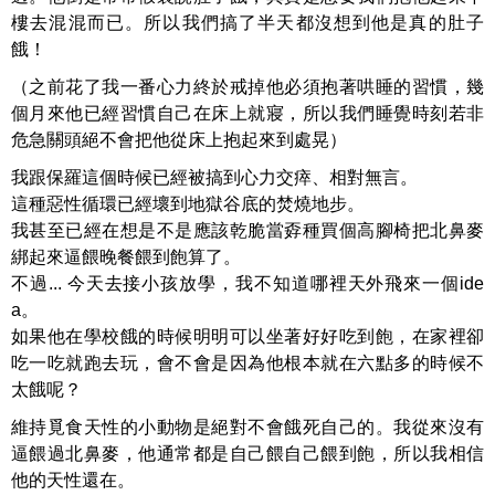
樓去混混而已。所以我們搞了半天都沒想到他是真的肚子
餓！
（之前花了我一番心力終於戒掉他必須抱著哄睡的習慣，幾
個月來他已經習慣自己在床上就寢，所以我們睡覺時刻若非
危急關頭絕不會把他從床上抱起來到處晃）
我跟保羅這個時候已經被搞到心力交瘁、相對無言。
這種惡性循環已經壞到地獄谷底的焚燒地步。
我甚至已經在想是不是應該乾脆當孬種買個高腳椅把北鼻麥
綁起來逼餵晚餐餵到飽算了。
不過... 今天去接小孩放學，我不知道哪裡天外飛來一個ide
a。
如果他在學校餓的時候明明可以坐著好好吃到飽，在家裡卻
吃一吃就跑去玩，會不會是因為他根本就在六點多的時候不
太餓呢？
維持覓食天性的小動物是絕對不會餓死自己的。我從來沒有
逼餵過北鼻麥，他通常都是自己餵自己餵到飽，所以我相信
他的天性還在。