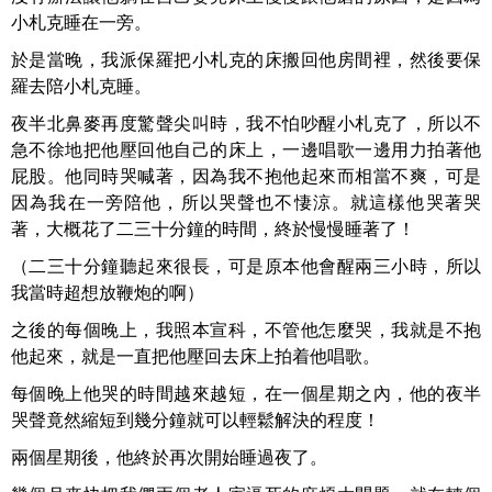
小札克睡在一旁。
於是當晚，我派保羅把小札克的床搬回他房間裡，然後要保
羅去陪小札克睡。
夜半北鼻麥再度驚聲尖叫時，我不怕吵醒小札克了，所以不
急不徐地把他壓回他自己的床上，一邊唱歌一邊用力拍著他
屁股。他同時哭喊著，因為我不抱他起來而相當不爽，可是
因為我在一旁陪他，所以哭聲也不悽涼。就這樣他哭著哭
著，大概花了二三十分鐘的時間，終於慢慢睡著了！
（二三十分鐘聽起來很長，可是原本他會醒兩三小時，所以
我當時超想放鞭炮的啊）
之後的每個晚上，我照本宣科，不管他怎麼哭，我就是不抱
他起來，就是一直把他壓回去床上拍着他唱歌。
每個晚上他哭的時間越來越短，在一個星期之內，他的夜半
哭聲竟然縮短到幾分鐘就可以輕鬆解決的程度！
兩個星期後，他終於再次開始睡過夜了。