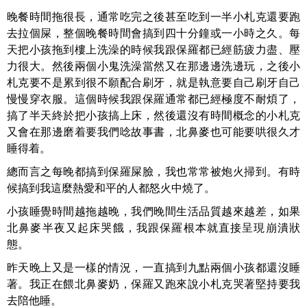
晚餐時間拖很長，通常吃完之後甚至吃到一半小札克還要跑
去拉個屎，整個晚餐時間會搞到四十分鐘或一小時之久。每
天把小孩拖到樓上洗澡的時候我跟保羅都已經筋疲力盡、壓
力很大。然後兩個小鬼洗澡當然又在那邊邊洗邊玩，之後小
札克要不是累到很不願配合刷牙，就是執意要自己刷牙自己
慢慢穿衣服。這個時候我跟保羅通常都已經極度不耐煩了，
搞了半天終於把小孩搞上床，然後還沒有時間概念的小札克
又會在那邊磨着要我們唸故事書，北鼻麥也可能要哄很久才
睡得着。
總而言之每晚都搞到保羅屎臉，我也常常被炮火掃到。有時
候搞到我這麼熱愛和平的人都怒火中燒了。
小孩睡覺時間越拖越晚，我們晚間生活品質越來越差，如果
北鼻麥半夜又起床哭餓，我跟保羅根本就直接呈現崩潰狀
態。
昨天晚上又是一樣的情況，一直搞到九點兩個小孩都還沒睡
著。我正在餵北鼻麥奶，保羅又跑來說小札克哭著堅持要我
去陪他睡。