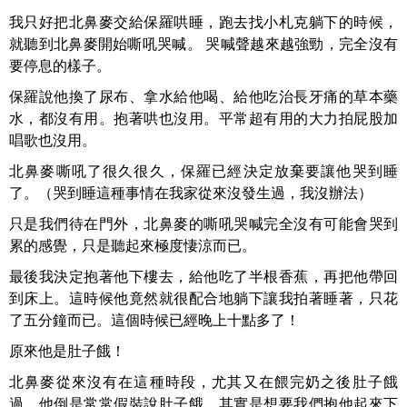
我只好把北鼻麥交給保羅哄睡，跑去找小札克躺下的時候，
就聽到北鼻麥開始嘶吼哭喊。 哭喊聲越來越強勁，完全沒有
要停息的樣子。
保羅說他換了尿布、拿水給他喝、給他吃治長牙痛的草本藥
水，都沒有用。抱著哄也沒用。平常超有用的大力拍屁股加
唱歌也沒用。
北鼻麥嘶吼了很久很久，保羅已經決定放棄要讓他哭到睡
了。（哭到睡這種事情在我家從來沒發生過，我沒辦法）
只是我們待在門外，北鼻麥的嘶吼哭喊完全沒有可能會哭到
累的感覺，只是聽起來極度悽涼而已。
最後我決定抱著他下樓去，給他吃了半根香蕉，再把他帶回
到床上。這時候他竟然就很配合地躺下讓我拍著睡著，只花
了五分鐘而已。這個時候已經晚上十點多了！
原來他是肚子餓！
北鼻麥從來沒有在這種時段，尤其又在餵完奶之後肚子餓
過。他倒是常常假裝說肚子餓，其實是想要我們抱他起來下