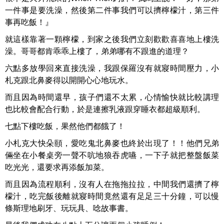
一件事是要洗澡，然後第二件事我們可以擠檸檬汁，第三件
事再吃飯！』
就這樣靠著一顆檸檬，到家之後我們立刻歡歡喜喜地上樓洗
澡。哥哥都肯乖乖上樓了，弟弟哪有不跟進的道理？
六點多放學回來直接洗澡，我跟保羅沒有就寢時間壓力，小
札克跟北鼻麥得以開開心心地玩水。
而且因為時間還早，孩子們還不太累，心情愉快就比較講理
也比較會配合行動，於是連擦乳液跟穿睡衣都超級順利。
七點下樓吃飯，果然他們都餓了！
小札克大快朵頤，愛吃鬼北鼻麥也終於出現了！！他們兄弟
倆坐在小餐桌旁一聲不吭地狼吞虎嚥，一下子就把整盤飯菜
吃光光，還要求再添飯加菜。
而且因為流程順利，沒有人在拖拖拉拉，中間我們還擠了檸
檬汁，吃完飯後離就寢時間竟然還有足足三十分鐘，可以慢
條斯理地刷牙、玩玩具、唸故事書。