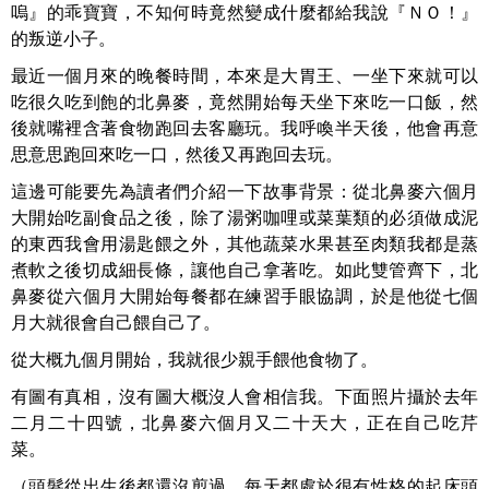
嗚』的乖寶寶，不知何時竟然變成什麼都給我說『ＮＯ！』
的叛逆小子。
最近一個月來的晚餐時間，本來是大胃王、一坐下來就可以
吃很久吃到飽的北鼻麥，竟然開始每天坐下來吃一口飯，然
後就嘴裡含著食物跑回去客廳玩。我呼喚半天後，他會再意
思意思跑回來吃一口，然後又再跑回去玩。
這邊可能要先為讀者們介紹一下故事背景：從北鼻麥六個月
大開始吃副食品之後，除了湯粥咖哩或菜葉類的必須做成泥
的東西我會用湯匙餵之外，其他蔬菜水果甚至肉類我都是蒸
煮軟之後切成細長條，讓他自己拿著吃。如此雙管齊下，北
鼻麥從六個月大開始每餐都在練習手眼協調，於是他從七個
月大就很會自己餵自己了。
從大概九個月開始，我就很少親手餵他食物了。
有圖有真相，沒有圖大概沒人會相信我。下面照片攝於去年
二月二十四號，北鼻麥六個月又二十天大，正在自己吃芹
菜。
（頭髮從出生後都還沒剪過，每天都處於很有性格的起床頭