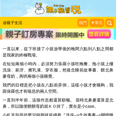
面對孩子層出不窮的"番"，你卡關了
嗎？
@親子生活
熱門
▼單元
昔外籍新娘今美國大媽布魯奇。
|
2015-02-04
一直以來，從下班接了小孩放學後的晚間六點到八點之間都
是我家的終極戰場。
在短短兩個小時內，必須努力張羅小孩吃晚餐、拖小孩上樓
洗澡、刷牙、擦乳液、穿衣服，然後念睡前故事書、餵北鼻
麥母奶，再哄兩個小孩睡覺。
我們的目標是把小孩在八點前弄倒，這樣小孩才會睡夠，我
跟保羅也才有喘息的兩人空間。
一直到半年前，這個作息都還算順暢。 當時北鼻麥還算是北
鼻，所以隨便餵餵母奶就ＫＯ掉了，實在是小case。
小札克則是從嬰兒時期就延續着『洗澡-->念故事書-->關燈睡