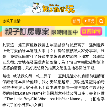
在繪本裡找到自己的名字～『弄丟名字
的小孩』
@親子生活
熱門
▼單元
昔外籍新娘今美國大媽布魯奇。
|
2015-11-03
其實這一篇工商服務我從去年聖誕節前就想寫了！遇到世界
上最可愛的繪本這種大事（？）當然很想跟大家分享啊。只
是，我聖誕節前訂了好多本拿來送親友家的小朋友，幾個親
友又很忠實地在發漏我家部落格，為了怕自掌嘴戳破聖誕老
婆婆的驚喜，只好把想寫的推薦文硬生生地吞回肚子裡。
然後...就被我忘得一乾二淨了...一直到最近小札克睡前猛纏著
保羅念這本書給他聽，我才突然想起來。所以趁還記得的時
候趕快來與大家分享吧！這本繪本是由一個得超多年度創意
獎的叫做Lost My Name的英國創意科技公司出產，書名叫做
『The Little Boy/Girl Who Lost His/Her Name』。（把名字
弄丟了的小男孩/小女孩）