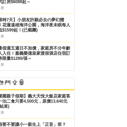
代訂房$6088起～
訂房
限時7天】小朋友許願必去の夢幻體
！花蓮遠雄海洋公園，海洋夜未眠每人
低$1599起！(已截團)
訂房
暑假週五週日不加價，家庭房不分年齡
人入住！嘉義樂億皇家渡假酒店住宿訂
券限量$1280/張～
訂房
樂園親子假期】義大天悅大飯店家庭客
一泊二食只要4,500元，原價13,640元
結束)
訂房
假要不要讓小一新生上「正音」班？