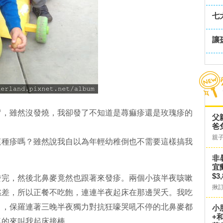
七
讓
冒，雖然沒發燒，我卻發了不知道是蕁痲疹還是玫瑰疹的
父
爸
親
這種疹嗎？雖然說我自以為年輕幼稚倒也不需要這樣搞我
非
宜
$3
發完，然後北鼻麥竟然也跟著來發疹。兩個小孩半夜咳嗽
揪
慾差，所以正餐不吃飽，連連半夜起床在那邊哭夭。我吃
），保羅連著三晚半夜獨力對抗狂嚎哭吼不停的北鼻麥都
小
+
氣的來叫我起床接棒。