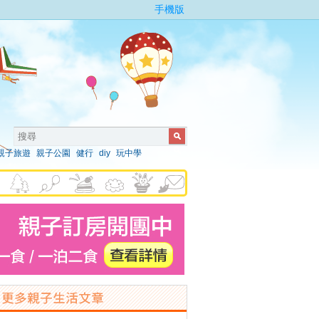
手機版
親子旅遊
親子公園
健行
diy
玩中學