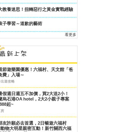
大教養迷思！扭轉惡行之黃金實戰經驗
孩子學習～道歉的藝術
看更多
親節遊樂園優惠！六福村、天文館「爸
免費」入場～
子出遊攻略
暑假週日週五不加價，買2大送2小！
蘭烏石港OA hotel，2大2小親子專案
,888起~
訂房
朋友許願必去首選，2日暢遊六福村
和動物大明星親密互動！新竹關西六福