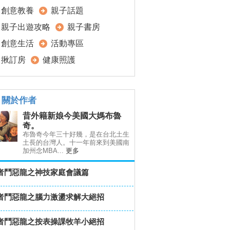
創意教養
親子話題
親子出遊攻略
親子書房
創意生活
活動專區
揪訂房
健康照護
關於作者
昔外籍新娘今美國大媽布魯
奇。
布魯奇今年三十好幾，是在台北土生
土長的台灣人。十一年前來到美國南
加州念MBA...
更多
者鬥惡龍之神技家庭會議篇
者鬥惡龍之腦力激盪求解大絕招
者鬥惡龍之按表操課牧羊小絕招