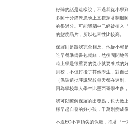
好聽的話是這樣說，不過我從小學
多睡十分鐘乾脆晚上直接穿著制服
的很過分。可能我腦中已經被植入
的態度晶片，所以包容性比較高。
保羅則是跟我完全相反。他從小就
吃早餐準備書包就緒，然後閒閒地
時上學是很重要的從小就要養成的
到校，不但打擾了其他學生，對自
（保羅還批評說學校每天都在遲到
因為學校華人學生比墨西哥學生多，不過觀
我可以瞭解保羅的出發點，也大致
樣早起自發的好小孩，千萬別變成
不過EQ不算頂尖的保羅，抱著『一