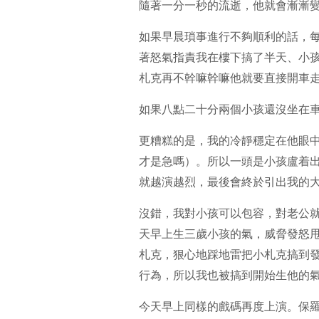
隨著一分一秒的流逝，他就會漸漸
如果早晨瑣事進行不夠順利的話，
著怒氣指責我在樓下搞了半天、小
札克再不幹嘛幹嘛他就要直接開車
如果八點二十分兩個小孩還沒坐在
更糟糕的是，我的冷靜穩定在他眼
才是急嗎）。所以一頭是小孩盧着
就越演越烈，最後會終於引出我的
沒錯，我對小孩可以包容，對老公
天早上生三歲小孩的氣，威脅發怒
札克，狠心地踩地雷把小札克搞到
行為，所以我也被搞到開始生他的
今天早上同樣的戲碼再度上演。保