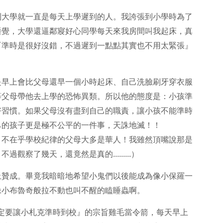
到大學就一直是每天上學遲到的人。我誇張到小學時為了
睡覺，大學還逼鄰寢好心同學每天來我房間叫我起床，真
『準時是很好沒錯，不過遲到一點點其實也不用太緊張』
是早上會比父母還早一個小時起床、自己洗臉刷牙穿衣服
等父母帶他去上學的恐怖異類。所以他的態度是：小孩準
好習慣。如果父母沒有盡到自己的職責，讓小孩不能準時
己的孩子更是極不公平的一件事，天誅地滅！！
、不在乎學校紀律的父母大多是華人！我雖然頂嘴說那是
察了幾天，還竟然是真的.........）
上贊成。畢竟我暗暗地希望小鬼們以後能成為像小保羅一
像小布魯奇般拉不動也叫不醒的瞌睡蟲啊。
定要讓小札克準時到校』的宗旨雞毛當令箭，每天早上