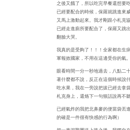
之後又餓了，所以吃完早餐還想要
已經要配合的時候，保羅就跳進來
又馬上激動起來。我才剛跟小札克
已經走進廁所要配合了，保羅又跳
翻臉大哭。
我真的是受夠了！！！全家都在生
軍報效國家，不用在這邊受你的氣
眼看時間一分一秒地過去，八點二
著什麼都不說，反正在這個時候說
吃水果，我在一旁說把拔已經去拿
札克身上，還烙下一句狠話說再不
已經氣炸的我把北鼻麥的便當袋丟
的確是一件很有快感的行為啊）