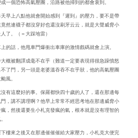
變成一個恐怖高氣壓團，沿路被他掃到的都會衰到。
每天早上八點他就會開始感到『遲到』的壓力，要不是帶
孩竟然連襪子都沒穿好也還沒刷牙云云，就是大聲威脅小
走人了。（＝大踩地雷）
車上的話，他甩車門爆衝出車庫的激情戲碼就會上演。
中大概被翻譯成毫不在乎（難道一定要表現得很急躁憤怒
出不了門，另一頭是老婆溫吞吞不在乎狀，他的高氣壓團
大颱風。
就沒有這麼好的事。保羅都快四十歲的人了，還在那邊每
甩門，講不講理啊？他早上常常不經思考地在那邊威脅小
發瘋，然後還要生小札克發瘋的氣，根本就是沒有理智的
氣。
羅下樓來之後又在那邊催催催給大家壓力，小札克大便完