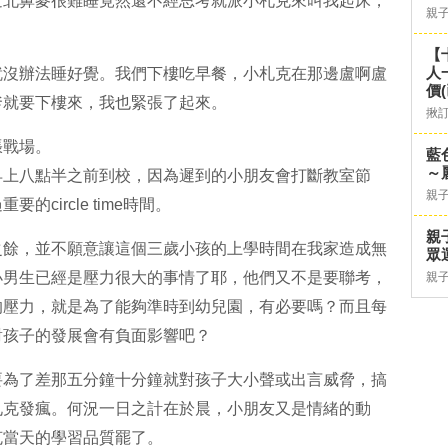
道北鼻麥很難睡竟然還不經思考就派小札克來叫我起床，
親
【
人
就沒辦法睡好覺。我們下樓吃早餐，小札克在那邊盧啊盧
價
爹就要下樓來，我也緊張了起來。
揪
張戰場。
藍
～
早上八點半之前到校，因為遲到的小朋友會打斷教室節
親
circle time時間。
親
之餘，並不願意讓這個三歲小孩的上學時間在我家造成無
眾
小男生已經是壓力很大的事情了耶，他們又不是要聯考，
親
的壓力，就是為了能夠準時到幼兒園，有必要嗎？而且每
對孩子的發展會有負面影響吧？
要為了差那五分鐘十分鐘就對孩子大小聲或出言威脅，搞
札克發瘋。何況一日之計在於晨，小朋友又是情緒的動
克當天的學習品質罷了。