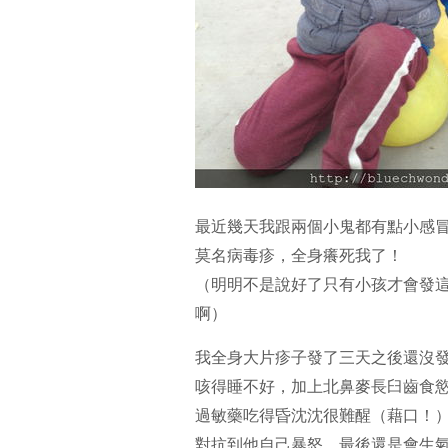
最近幾天我跟兩個小鬼都有點小感
莫名病毒疹，全身癢死我了！
（明明不是說好了只有小孩才會發
啊）
我全身大片疹子發了三天之後還沒
咳得睡不好，加上北鼻麥長臼齒食
過敏藥吃得昏沈沈很難醒（藉口！
對抗到他自己暴怒，最後還是會生