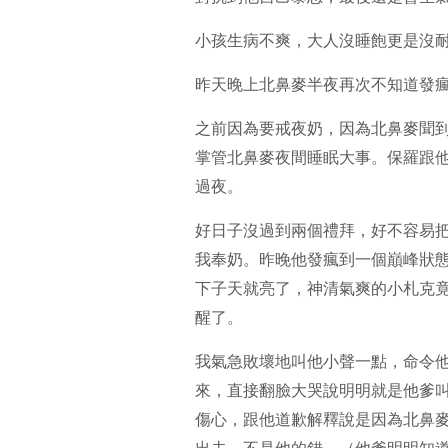
小孩生病不爽，大人沒睡飽更是沒
昨天晚上北鼻麥半夜再次不知道發
之前因為要戒夜奶，因為北鼻麥聞
掌管北鼻麥夜間睡眠大事。保羅跟
過夜。
好日子沒過到兩個禮拜，好不容易
我奉奶。昨晚他發瘋到一個巔峰狀
下子天就亮了，神清氣爽的小札克
醒了。
我氣急敗壞地叫他小聲一點，命令
來，直接翻臉大哭說明明就是他爹
傷心，跟他道歉解釋說是因為北鼻