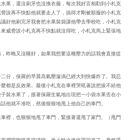
吃水果，還沒刷牙也沒換衣服，每次我好言相勸到小札克
威脅說再不快點他就要走人了，搞得才剛被順服的小札克
協議好他刷完牙我會把水果裝袋讓他帶去學校吃，小札克
出來威脅說小札克再不快點就沒得吃，小札克馬上緊張地
病，昨晚又沒睡好，如果我想要這種壓力的話我會直接從
。
十二分，保羅的早晨高氣壓漩渦已經大到快爆炸了。我忍
什麼都是反效果。最後小札克在車裡哭吼著說把拔不給他
袋子裝水果了，接著保羅生氣地出現把一小袋水果丟在小
聽話他就不准吃，然後狠狠地甩上他自己的車門。
進車裡，也狠狠地甩了車門，緊接著還甩了家門。（甩門