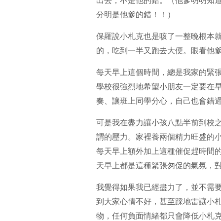
出去，不是他的錯。（他爹明明知
分明是他爹的錯！！）
保羅說小札克也是咳了一整晚根本
的，吃到一半又跑去大便。眼看他
每天早上這個時間，總是我家的緊
學校很強烈地希望小朋友一定要在
奏、讓班上同學分心，自己也會錯過重要的
可是我在盡力讓小孩八點半前到校
謂的壓力。家裡養兩個精力旺盛的
每天早上額外加上這種催促趕時間
天早上都是這種緊張匆促的氣氛，
我覺得如果我已經盡力了，並不需
到大家心情不好，甚至踩地雷讓小
物，任何負面情緒都只會降低小札