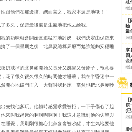
莊
揪
耐性跟他們在那邊搞。總而言之，我家本週是地獄！！
【
瘋了多久，保羅最後還是生氣地把他丟給我。
驗
最
到我的奶味就會開始直追猛打地討奶，我們決定由保羅來
揪
他搞了一個星期之後，北鼻麥總算屈服而勉強能夠安穩睡
寒
四
金
揪
把夜奶戒掉的北鼻麥開始又長牙又感冒又發疹子，執意要
態，花了很久很久很久的時間他才睡著，我在半昏迷中一
竟然開心地破門而入，大聲叫我起床，當然也把北鼻麥吵
【
房
他出去找他爹玩。他頓時感覺求愛被拒，一下子傷心了起
(已
叫他來叫我起床的啊啊啊啊啊！我這才意識到他的失望與
揪
麥在睡覺，我剛剛很擔心北鼻麥會被吵醒，才生氣地要他
暑