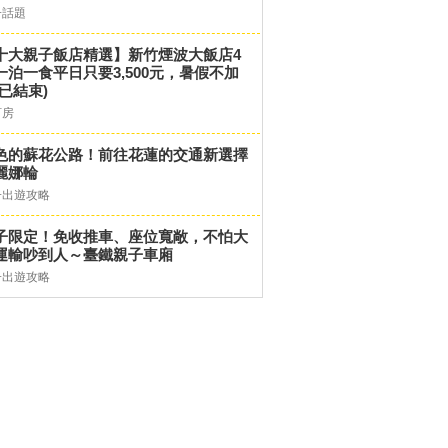
子話題
十大親子飯店精選】新竹煙波大飯店4
一泊一食平日只要3,500元，暑假不加
(已結束)
訂房
色的蘇花公路！前往花蓮的交通新選擇
麗娜輪
子出遊攻略
子限定！免收推車、座位寬敞，不怕大
運輸吵到人～臺鐵親子車廂
子出遊攻略