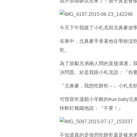
我不禁噗哧笑出來了！孩子實是會
今天下午我接了小札克與北鼻麥放
在車中，北鼻麥手拿著他在學校沒
乾。
為了鼓勵兄弟兩人間的直接溝通，
決問題。於是我跟小札克說：『你
『北鼻麥，我想吃餅乾～』小札克
可惜當年溫順小羊般的true ba
快斬釘截鐵地說：『不要！』
不知道真的是很想吃餅乾還是被弟