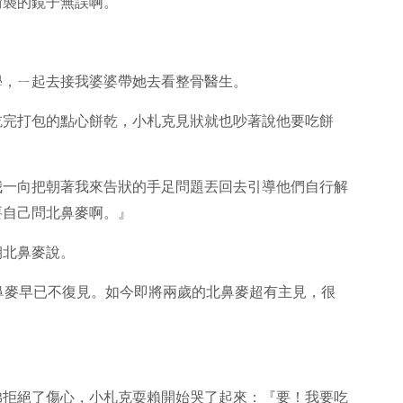
偷襲的鏡子無誤啊。
學，ㄧ起去接我婆婆帶她去看整骨醫生。
吃完打包的點心餅乾，小札克見狀就也吵著說他要吃餅
我一向把朝著我來告狀的手足問題丟回去引導他們自行解
要自己問北鼻麥啊。』
朝北鼻麥說。
by北鼻麥早已不復見。如今即將兩歲的北鼻麥超有主見，很
弟拒絕了傷心，小札克耍賴開始哭了起來：『要！我要吃