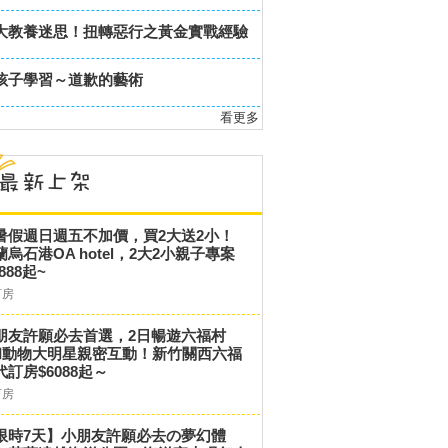
大教養迷思！扭轉惡行之黃金實戰經驗
孩子學習～道歉的藝術
看更多
暑假週日週五不加價，買2大送2小！
蘭烏石港OA hotel，2大2小親子專案
,888起~
訂房
朋友許願必去首選，2日暢遊六福村
和動物大明星親密互動！新竹關西六福
代訂房$6088起～
訂房
限時7天】小朋友許願必去の夢幻體