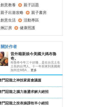
創意教養
親子話題
親子出遊攻略
親子書房
創意生活
活動專區
揪訂房
健康照護
關於作者
昔外籍新娘今美國大媽布魯
奇。
布魯奇今年三十好幾，是在台北土生
土長的台灣人。十一年前來到美國南
加州念MBA...
更多
者鬥惡龍之神技家庭會議篇
者鬥惡龍之腦力激盪求解大絕招
者鬥惡龍之按表操課牧羊小絕招