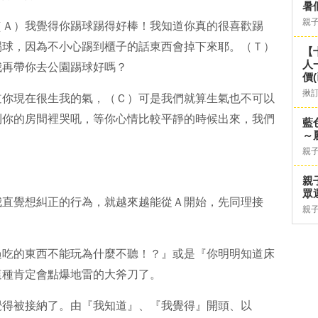
暑
親
（Ａ）我覺得你踢球踢得好棒！我知道你真的很喜歡踢
踢球，因為不小心踢到櫃子的話東西會掉下來耶。（Ｔ）
【
人
我再帶你去公園踢球好嗎？
價
揪
道你現在很生我的氣，（Ｃ）可是我們就算生氣也不可以
到你的房間裡哭吼，等你心情比較平靜的時候出來，我們
藍
～
親
親
眾
我直覺想糾正的行為，就越來越能從Ａ開始，
先同理接
親
過吃的東西不能玩為什麼不聽！？』或是『你明明知道床
這種肯定會點爆地雷的大斧刀了。
覺得被接納了。由『我知道』、『我覺得』開頭、以