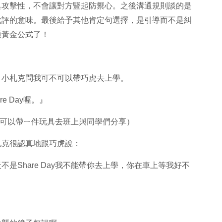
t』不具攻擊性，不會讓對方豎起防禦心。之後溝通規則談的是
批評的意味。最後給予其他肯定句選擇，是引導而不是糾
通黃金公式了！
，小札克問我可不可以帶巧虎去上學。
e Day喔。』
小朋友可以帶ㄧ件玩具去班上與同學們分享）
札克很認真地跟巧虎說：
是Share Day我不能帶你去上學，你在車上等我好不