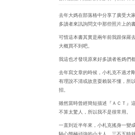
去年大媽在部落格中分享了廣受大
多讀者來訊詢問文中那些照片上的
可惜這本書其實是兩年前我跟保羅
大概買不到吧。
我這也才發現原來好多讀者爸媽們
去年寫文章的時候，小札克不過才
有理說不清或故意耍賴裝不懂，所
招。
雖然當時曾經簡短描述『ＡＣＴ』
不算太驚人，所以我不是很常用。
一直到近半年來，小札克搖身一變
驗心態極頑強的小大人，三不五時