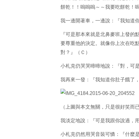
餅乾！！嗚嗚嗚～～我要吃餅乾！
我一邊開著車，一邊說：『我知道
『可是那本來就是北鼻麥班上發的
要尊重他的決定。就像你上次在吃
對？』（Ｃ）
小札克仍哭哭啼啼地說：『對，可
我再來一發：『我知道你肚子餓了
（上圖與本文無關，只是很好笑而
我淡定地說：『可是我跟你說過，
小札克仍然用哭音裝可憐：『什麼