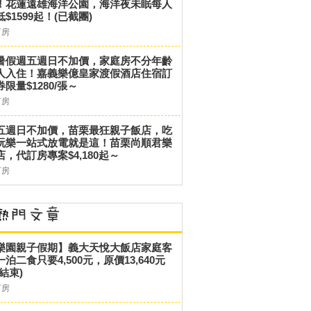
！花蓮遠雄海洋公園，海洋夜未眠每人
低$1599起！(已截團)
訂房
暑假週五週日不加價，家庭房不分年齡
人入住！嘉義樂億皇家渡假酒店住宿訂
券限量$1280/張～
訂房
五週日不加價，苗栗最狂親子飯店，吃
玩樂一站式放電就是這！苗栗尚順君樂
店，代訂房專案$4,180起～
訂房
樂園親子假期】義大天悅大飯店家庭客
一泊二食只要4,500元，原價13,640元
結束)
訂房