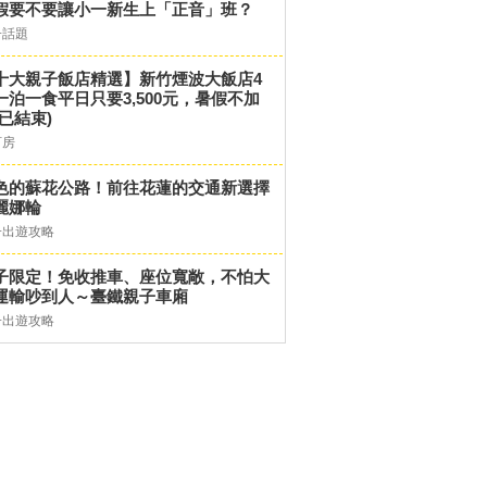
假要不要讓小一新生上「正音」班？
子話題
十大親子飯店精選】新竹煙波大飯店4
一泊一食平日只要3,500元，暑假不加
(已結束)
訂房
色的蘇花公路！前往花蓮的交通新選擇
麗娜輪
子出遊攻略
子限定！免收推車、座位寬敞，不怕大
運輸吵到人～臺鐵親子車廂
子出遊攻略