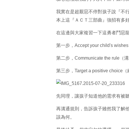
我實在是超厭惡不停對孩子說『不
本上這『ＡＣＴ三部曲』強招有多
在這邊與大家複習一下這勇者鬥惡
第一步，
A
ccept your child's 
第二步，
C
ommunicate the r
第三步，
T
arget a positive 
先同理，讓孩子知道他的需求有被
再溝通規則，告訴孩子雖然我了解
該為何。