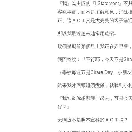
『我』為主詞的『I Statemen
客觀事實，而不是主觀意見，消除
正。這ＡＣＴ真是太完美的親子溝
所以我最近越來越常用這招...
幾個星期前某個早上我正在弄早餐
我回答說：『不行耶，今天不是Shar
（學校每週五是Share Day，
結果我才回頭繼續煮飯，就聽到小
『我知道你想跟我ㄧ起去，可是今天不
好？』
天啊這不是照本宣科的ＡＣＴ嗎？