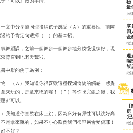
孩子『可以』做的事情。
驗
最
揪
寒
』
一文中分享過同理接納孩子感受（Ａ）的重要性，前陣
四
紹過給予肯定句選擇（Ｔ）的基本招。
金
揪
有氧舞蹈課，之前一個舞步一個舞步地分鏡慢慢練好，現
週
流浹背直到地老天荒啦。
喝
飯
以書中舉的例子為例：
揪
食物：（Ａ）我知道你很喜歡這種捏爛食物的觸感，感覺
是拿來玩的，是拿來吃的喔！（Ｔ）等你吃完飯之後，我
麼壓都可以。
【
房
Ａ）我知道你喜歡在床上跳，因為床好有彈性可以跳好高
(已
，不是拿來跳的，如果不小心跌倒我們很容易會受傷耶！
揪
，好不好？