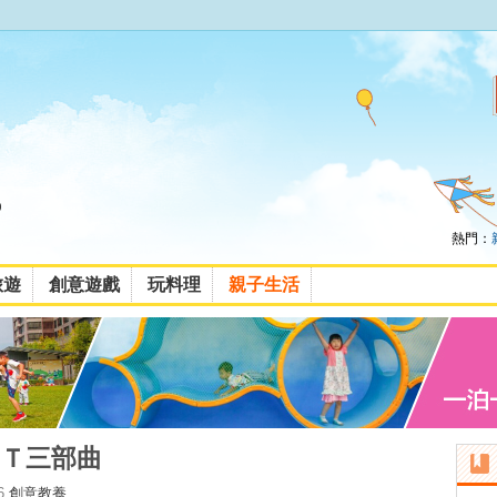
熱門：
旅遊
創意遊戲
玩料理
親子生活
Ｔ三部曲
6
創意教養