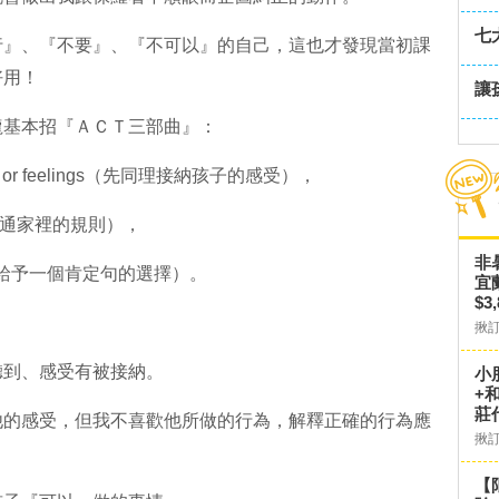
七
行』、『不要』、『不可以』的自己，這也才發現當初課
好用！
讓
龍基本招『ＡＣＴ三部曲』：
wishes or feelings（先同理接納孩子的感受），
ule（溝通家裡的規則），
非
choice（給予一個肯定句的選擇）。
宜
$3
揪
聽到、感受有被接納。
小
+
莊
他的感受，但我不喜歡他所做的行為，解釋正確的行為應
揪
【