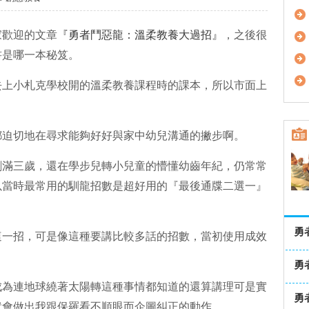
家歡迎的文章
『勇者鬥惡龍：溫柔教養大過招』
，之後很
書是哪一本秘笈。
去上小札克學校開的溫柔教養課程時的課本，所以市面上
都迫切地在尋求能夠好好與家中幼兒溝通的撇步啊。
剛滿三歲，還在學步兒轉小兒童的懵懂幼齒年紀，仍常常
以當時最常用的馴龍招數是超好用的『最後通牒二選一』
勇
這一招，可是像這種要講比較多話的招數，當初使用成效
勇
成為連地球繞著太陽轉這種事情都知道的還算講理可是實
勇
就會做出我跟保羅看不順眼而企圖糾正的動作。