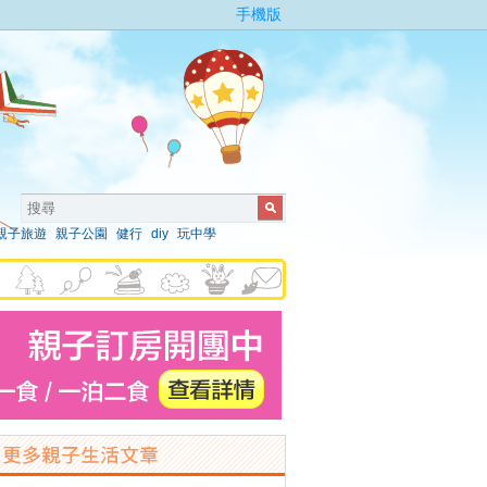
手機版
親子旅遊
親子公園
健行
diy
玩中學