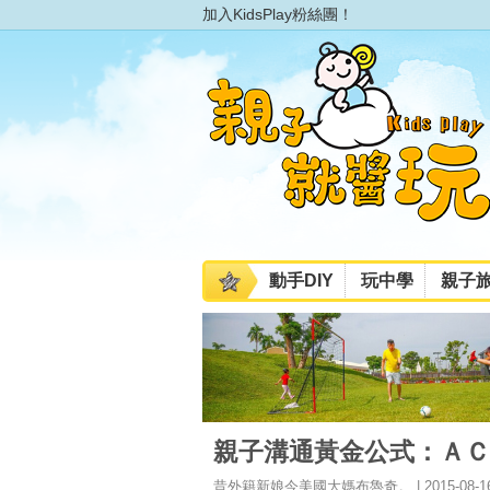
加入KidsPlay粉絲團！
動手DIY
玩中學
親子
親子溝通黃金公式：ＡＣ
昔外籍新娘今美國大媽布魯奇。 | 2015-08-1