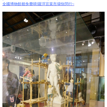
全國博物館都免費唷!羅浮宮菜市場快閃行~