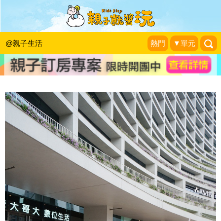
泰迪熊現身世界名畫，開啟孩子對藝術
的興趣！濟州泰迪熊展
@親子生活
熱門
▼單元
走走停停,小燈泡在旅行
|
2014-11-28