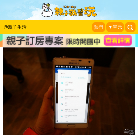
爸媽請抬頭看看我～我比手機可愛啊！
走走停停,小燈泡在旅行
|
2015-06-03
@親子生活
熱門
▼單元