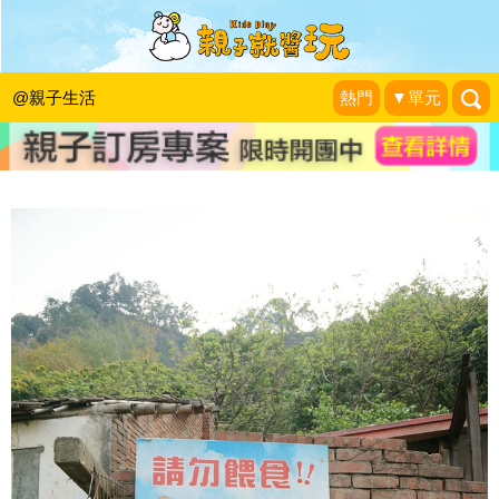
帶著孩子看猴趣！雲林台3線路邊就可
以看猴子～
@親子生活
熱門
▼單元
走走停停,小燈泡在旅行
|
2014-06-17