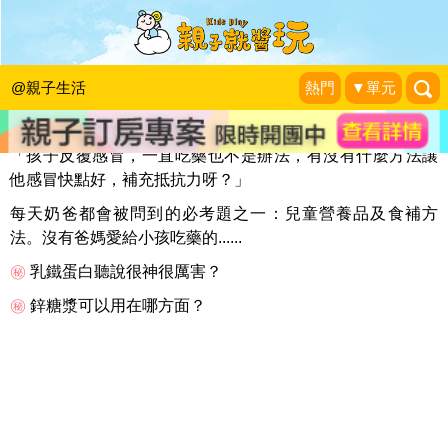
孩子老是生病，只能一直吃藥嗎?
黑眼圈奶爸DR.
|
2016-12-14
@親子生活
熱門
▼單元
「孩子反覆感冒，一直吃藥也不是辦法，有沒有什麼方法讓
他感冒快點好，補充抵抗力呀？」
每天奶爸都會被問到的必考題之一：兒童營養品及食補方
法。沒有爸媽愛給小孩吃藥的......
㊙️
乳鐵蛋白聽說很神很厲害？
㊙️
鋅糖漿可以用在哪方面？