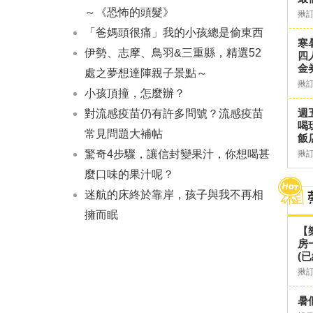
～《恐怖的頭髮》
揪
「爸媽頭很痛」我的小孩總是偷東西
寒
伊勢、志摩、鳥羽&三重縣，精選52
四
金
處之夢想達陣親子景點～
揪
小孩頂撞，怎麼辦？
週
對流感疫苗仍有許多問號？流感疫苗
喝
常見問題大補帖
飯
驚奇4步驟，讓信封變果汁，你想喝甚
揪
麼口味的果汁呢？
迷航的床終於靠岸，孩子與我不再相
擁而眠
【
房
(已
揪
暑