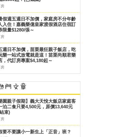
訂房
暑假週五週日不加價，家庭房不分年齡
人入住！嘉義樂億皇家渡假酒店住宿訂
券限量$1280/張～
訂房
五週日不加價，苗栗最狂親子飯店，吃
玩樂一站式放電就是這！苗栗尚順君樂
店，代訂房專案$4,180起～
訂房
樂園親子假期】義大天悅大飯店家庭客
一泊二食只要4,500元，原價13,640元
結束)
訂房
假要不要讓小一新生上「正音」班？