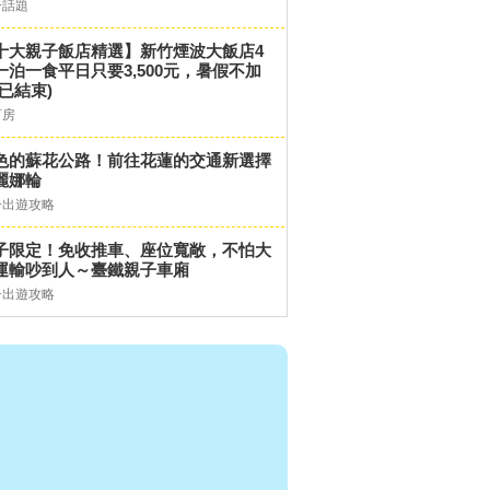
子話題
十大親子飯店精選】新竹煙波大飯店4
一泊一食平日只要3,500元，暑假不加
(已結束)
訂房
色的蘇花公路！前往花蓮的交通新選擇
麗娜輪
子出遊攻略
子限定！免收推車、座位寬敞，不怕大
運輸吵到人～臺鐵親子車廂
子出遊攻略