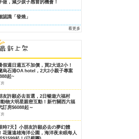
手做，減少孩子感冒的機會！
確認識「發燒」
看更多
暑假週日週五不加價，買2大送2小！
蘭烏石港OA hotel，2大2小親子專案
,888起~
訂房
朋友許願必去首選，2日暢遊六福村
和動物大明星親密互動！新竹關西六福
代訂房$6088起～
訂房
限時7天】小朋友許願必去の夢幻體
！花蓮遠雄海洋公園，海洋夜未眠每人
低$1599起！(已截團)