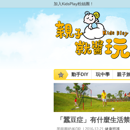
加入KidsPlay粉絲團！
動手DIY
玩中學
親子
「蠶豆症」有什麼生活禁
黑眼圈奶爸DR. | 2016-12-21
健康照護