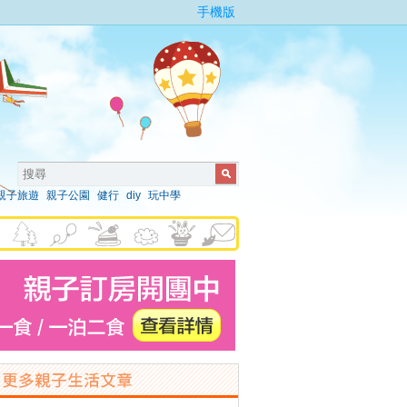
手機版
親子旅遊
親子公園
健行
diy
玩中學