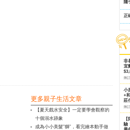
隨
正
非
宜
$3
揪
小
+
更多親子生活文章
莊
揪
【夏天戲水安全】一定要學會觀察的
十個溺水跡象
【
驗
成為小小美髮"獅"，看完繪本動手做
最