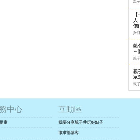
親
【
人
價
揪
藍
～
親
親
眾
親
務中心
互動區
提案
我要分享親子共玩好點子
徵求部落客