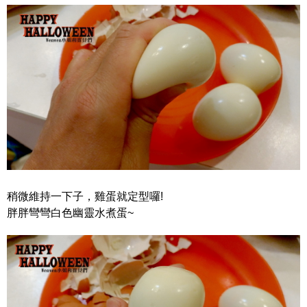
稍微維持一下子，雞蛋就定型囉!
胖胖彎彎白色幽靈水煮蛋~