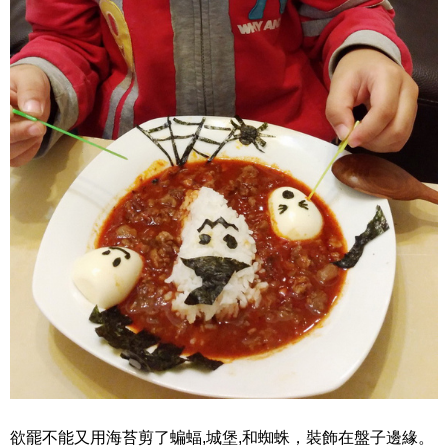
欲罷不能又用海苔剪了蝙蝠,城堡,和蜘蛛，裝飾在盤子邊緣。