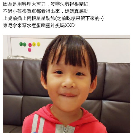
因為是用料理大剪刀，沒辦法剪得很精細
不過小孩很買單都看得出來，媽媽真感動
上桌前插上兩根星星裝飾(之前吃糖果留下來的~)
東尼拿來幫水煮蛋幽靈針灸嗎XXD