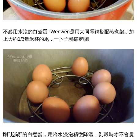
不必用水滾的白煮蛋- Wenwen是用大同電鍋搭配蒸煮架，加
上大約1/3量米杯的水，一下子就搞定囉!
剛"起鍋"的白煮蛋，用冷水浸泡稍微降溫，剝殼時才不會燙