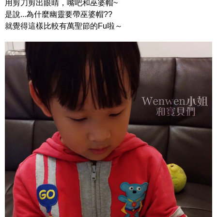
用剪刀剪出眼睛，嘴吧和巫婆帽~
是說...為什麼幽靈要帶巫婆帽??
就覺得這樣比較有萬聖節的Fu啦～