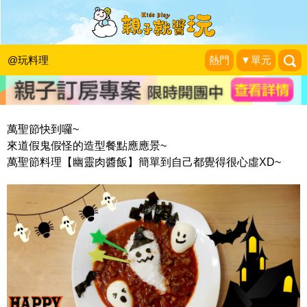
幽靈肉醬飯，簡單不失敗的萬聖節料理
～
@玩料理
熱門
▼單元
Wenwen小姐和寶貝們
|
2018-10-26
萬聖節快到囉~
來道假鬼假怪的造型餐點應應景~
萬聖節料理【幽靈肉醬飯】簡單到自己都覺得很心虛XD~