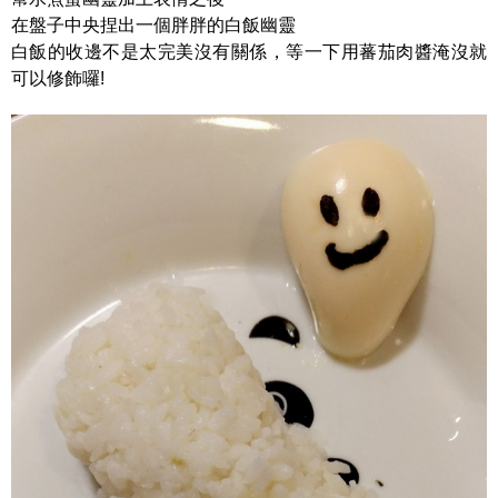
在盤子中央捏出一個胖胖的白飯幽靈
白飯的收邊不是太完美沒有關係，等一下用蕃茄肉醬淹沒就
可以修飾囉!