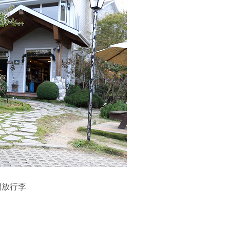
間放行李
！