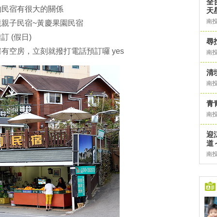
全
的民宿有很大的關係
天
南
親子民宿~黃慶果園民宿
 (假日)
尋
有空房，立刻就撥打電話預訂囉 yes
南
清
南
青
南
迎
道
南