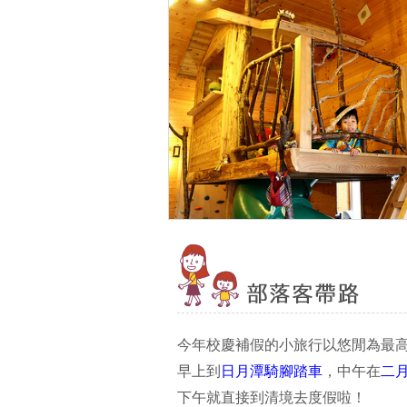
今年校慶補假的小旅行以悠閒為最
早上到
日月潭騎腳踏車
，中午在
二
下午就直接到清境去度假啦！