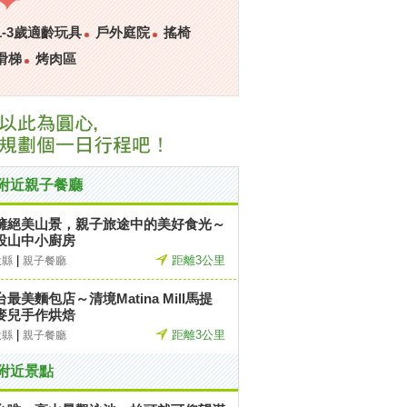
1-3歲適齡玩具
戶外庭院
搖椅
滑梯
烤肉區
附近親子餐廳
擁絕美山景，親子旅途中的美好食光～
投山中小廚房
|
距離3公里
投縣
親子餐廳
台最美麵包店～清境Matina Mill馬提
麥兒手作烘焙
|
距離3公里
投縣
親子餐廳
附近景點