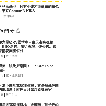
入秘密基地，只有小孩才能購買的麵包
東京Comme’N KIDS
|
外
休閒娛樂
住六星級RV露營車～白天夜晚都精
！BBQ烤肉、魔術表演、煙火秀…嘉
詩情花園渡假村
|
義縣
親子住宿
第一跳跳床樂園！Flip Out-Taipei
翻床
|
北市
室內遊戲空間
～溜下圓形城堡溜滑梯，置身被森林圍
的玻璃屋！南投日月潭原森林民宿
|
投縣
親子住宿
個房間都有溜滑梯、盪鞦韆，孩子們的