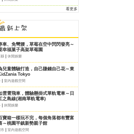
看更多
停車、免彎腰，草莓在空中閃閃發亮～
栗幸福菓子高架草莓園
|
栗縣
休閒娛樂
為兒童體驗打造，自己賺錢自己花～東
idZania Tokyo
|
外
室內遊戲空間
如雲霄飛車，體驗懸掛式單軌電車～日
江之島線(湘南單軌電車)
|
外
休閒娛樂
百寶箱一樣玩不完，每個角落都有豐富
喜～桃園平鎮新勢親子館
|
園市
室內遊戲空間