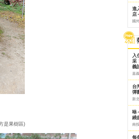
進
店～
國
入
采
義
嘉
台灣
彈
新
咻
繞
方是果樹區)
南
每