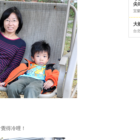
尖
宜
大
台
會覺得冷哩！