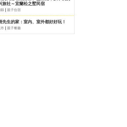
叫旅社～宜蘭松之墅民宿
|
蘭縣
親子住宿
樹先生的家：室內、室外都好好玩！
|
北市
親子餐廳