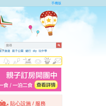
手機版
親子旅遊
親子公園
健行
diy
玩中學
貼心設施 / 服務