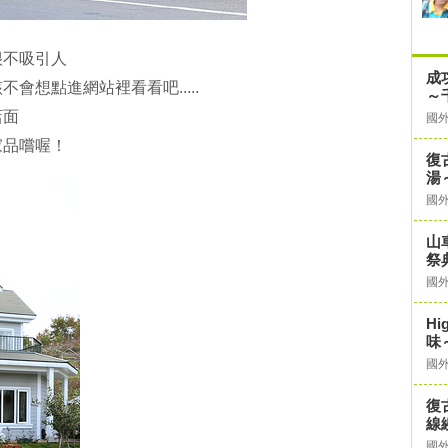
很不吸引人
成
會想點進網站裡看看吧.....
～
店面
國
家品嚐喔！
復
湯
國
山
祭
國
Hi
味
國
復
線
國