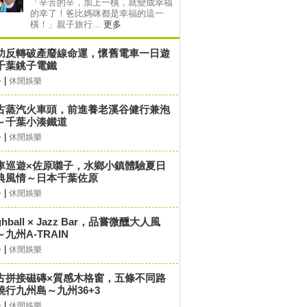
「辛苦的辛，加上一橫，就變成幸福
的幸了！爸比媽咪都是幸福的這一
橫！」親子旅行...
更多
功反轉破產廢線命運，懷舊電車一日遊
千葉銚子電鐵
|
外
休閒娛樂
古蒸汽火車頭，前進養老溪谷健行兼泡
～千葉小湊鐵道
|
外
休閒娛樂
車巡遊×佐原囃子，水鄉小鎮體驗夏日
典風情～日本千葉佐原
|
外
休閒娛樂
ghball × Jazz Bar，品嘗微醺大人風
～九州A-TRAIN
|
外
休閒娛樂
古拼接磁磚×質感木格窗，五條不同路
繞行九州島～九州36+3
|
外
休閒娛樂