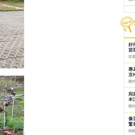
好
苗
苗
專
京K
國
宛
本
國
像
驚
桃