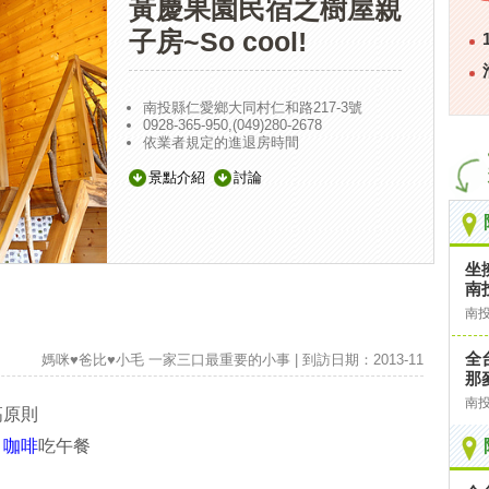
黃慶果園民宿之樹屋親
子房~So cool!
南投縣仁愛鄉大同村仁和路217-3號
0928-365-950,(049)280-2678
依業者規定的進退房時間
景點介紹
討論
坐
南
南
全
媽咪♥爸比♥小毛 一家三口最重要的小事 | 到訪日期：2013-11
那
南
高原則
月咖啡
吃午餐