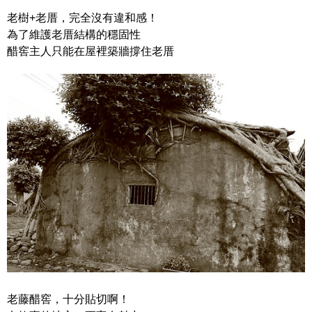
老樹+老厝，完全沒有違和感！
為了維護老厝結構的穩固性
醋窖主人只能在屋裡築牆撐住老厝
老藤醋窖，十分貼切啊！