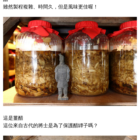
雖然製程複雜、時間久，但是風味更佳喔！
這是薑醋
這位來自古代的將士是為了保護醋罈子嗎？