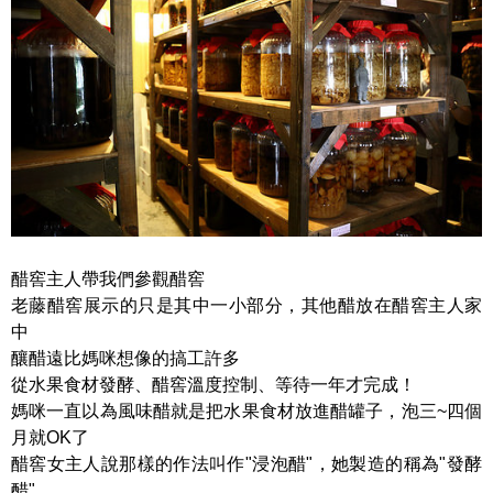
醋窖主人帶我們參觀醋窖
老藤醋窖展示的只是其中一小部分，其他醋放在醋窖主人家
中
釀醋遠比媽咪想像的搞工許多
從水果食材發酵、醋窖溫度控制、等待一年才完成！
媽咪一直以為風味醋就是把水果食材放進醋罐子，泡三~四個
月就OK了
醋窖女主人說那樣的作法叫作"浸泡醋"，她製造的稱為"發酵
醋"