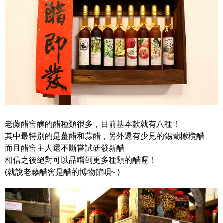
老藤醋窖釀的醋種類很多，目前基本款就有八種！
其中最特別的是薑醋和蒜醋，另外還有少見的錫蘭橄欖醋
而且醋窖主人還不斷嘗試研發新醋
相信之後絕對可以品嚐到更多種類的醋喔！
(就說老藤醋窖是醋的博物館唄~ )