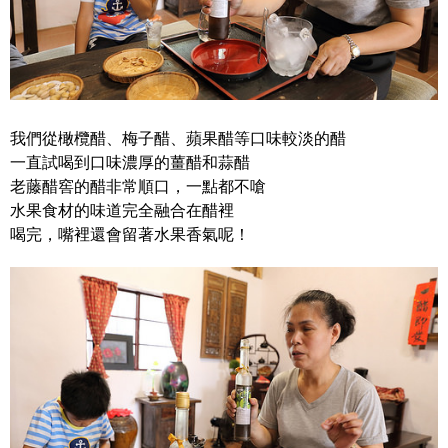
我們從橄欖醋、梅子醋、蘋果醋等口味較淡的醋
一直試喝到口味濃厚的薑醋和蒜醋
老藤醋窖的醋非常順口，一點都不嗆
水果食材的味道完全融合在醋裡
喝完，嘴裡還會留著水果香氣呢！