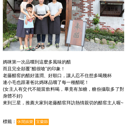
媽咪第一次品嚐到這麼多風味的醋
而且完全顛覆"醋很嗆"的印象！
老藤醋窖的醋好溫潤、好順口，讓人忍不住想多喝幾杯
連小毛也跟著爸比媽咪品嚐了每一種醋呢！
(女主人有交代不能當飲料喝，畢竟有加糖，糖份攝取多了對
身體不好)
來到三星，推薦大家到老藤醋窖拜訪熱情親切的醋窖主人喔~
標籤：
休閒娛樂
宜蘭縣