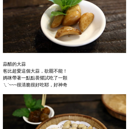
蒜醋的大蒜
爸比超愛這個大蒜，欲罷不能！
媽咪帶著一點點畏懼試吃了一顆
ㄟˊ~~~很清脆很好吃耶，好神奇