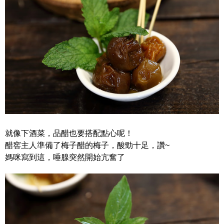
就像下酒菜，品醋也要搭配點心呢！
醋窖主人準備了梅子醋的梅子，酸勁十足，讚~
媽咪寫到這，唾腺突然開始亢奮了