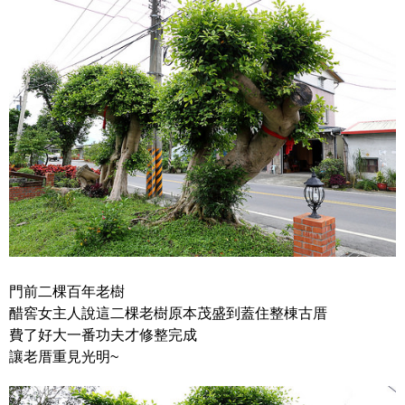
門前二棵百年老樹
醋窖女主人說這二棵老樹原本茂盛到蓋住整棟古厝
費了好大一番功夫才修整完成
讓老厝重見光明~