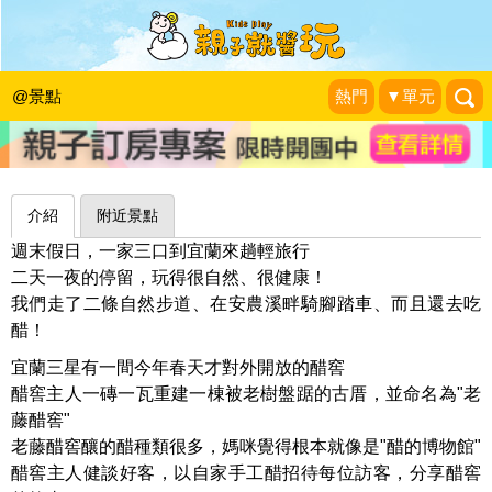
到古厝聽故事，醋的博物館～宜蘭老藤
醋窖
@景點
熱門
▼單元
媽咪♥爸比♥小毛 一家三口最重要的小事
|
2016-05-01
介紹
附近景點
週末假日，一家三口到宜蘭來趟輕旅行
二天一夜的停留，玩得很自然、很健康！
我們走了二條自然步道、在安農溪畔騎腳踏車、而且還去吃
醋！
宜蘭三星有一間今年春天才對外開放的醋窖
醋窖主人一磚一瓦重建一棟被老樹盤踞的古厝，並命名為"老
藤醋窖"
老藤醋窖釀的醋種類很多，媽咪覺得根本就像是"醋的博物館"
醋窖主人健談好客，以自家手工醋招待每位訪客，分享醋窖