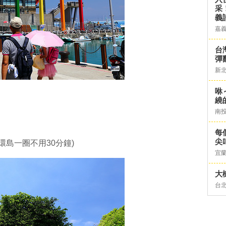
采
義
嘉
台灣
彈
新
咻
繞
南
每
尖
環島一圈不用30分鐘)
宜
大
台