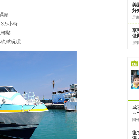
美
好
碼頭
屏
.5小時
享
又輕鬆
做
小琉球玩呢
屏
成
～
國
復
湯