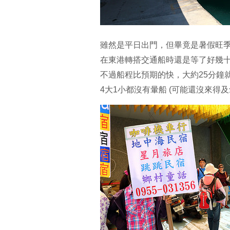
雖然是平日出門，但畢竟是暑假旺
在東港轉搭交通船時還是等了好幾
不過船程比預期的快，大約25分鐘
4大1小都沒有暈船 (可能還沒來得及