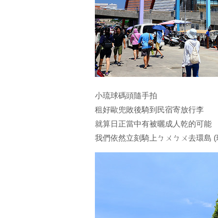
小琉球碼頭隨手拍
租好歐兜敗後騎到民宿寄放行李
就算日正當中有被曬成人乾的可能
我們依然立刻騎上ㄅㄨㄅㄨ去環島 (