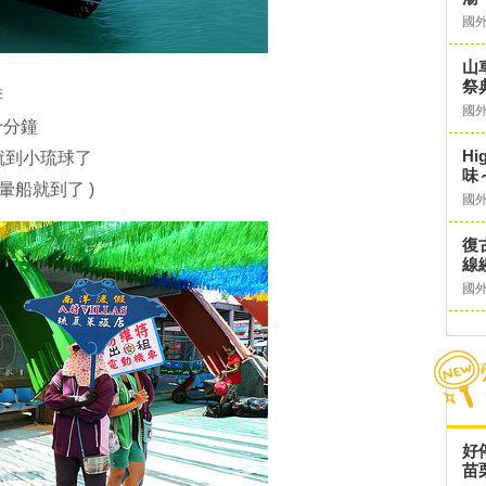
國
山
祭
季
國
十分鐘
Hi
就到小琉球了
味
暈船就到了 )
國
復
線
國
好
苗