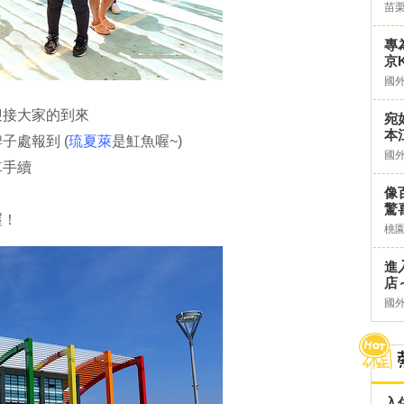
苗
專
京K
國
迎接大家的到來
宛
本
子處報到 (
琉夏萊
是魟魚喔~)
國
車手續
像
驚
喔！
桃
進
店～
國
入