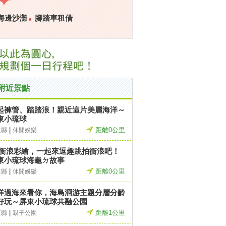
海邊沙灘
腳踏車租借
附近景點
起褲管、踏踏浪！親近這片美麗海洋～
東小琉球
|
距離0公里
東縣
休閒娛樂
D衝浪彩繪，一起來逗趣跳拍衝浪吧！
東小琉球海龜ㄉ故事
|
距離0公里
東縣
休閒娛樂
洋過海來看你，海島洄游主題分層分齡
好玩～屏東小琉球共融公園
|
距離1公里
東縣
親子公園