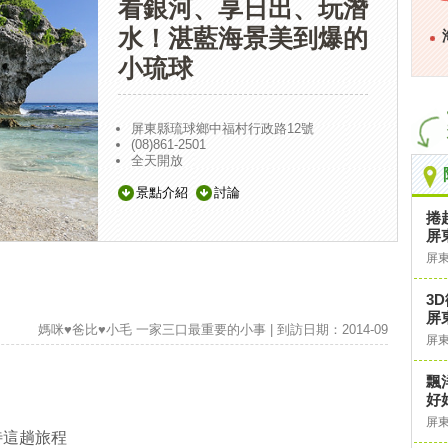
看銀河、享日出、玩潛
水！湛藍海景美到爆的
小琉球
屏東縣琉球鄉中福村行政路12號
(08)861-2501
全天開放
景點介紹
討論
捲
屏
屏
3
屏
媽咪♥爸比♥小毛 一家三口最重要的小事 | 到訪日期：2014-09
屏
飄
好
！
屏
待這趟旅程