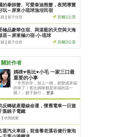
麗的拳師蟹、可愛泰迪熊蟹，夜間導覽
好玩～屏東小琉球漁埕民宿
|
距離1公里
東縣
親子住宿
受極品豪華住宿、與湛藍的天空與大海
鄰居～屏東極の宿-小‧琉球
|
距離2公里
東縣
親子住宿
關於作者
媽咪♥爸比♥小毛 一家三口最
重要的小事
「辛苦的辛，加上一橫，就變成幸福
的幸了！爸比媽咪都是幸福的這一
橫！」親子旅行...
更多
功反轉破產廢線命運，懷舊電車一日遊
千葉銚子電鐵
|
外
休閒娛樂
古蒸汽火車頭，前進養老溪谷健行兼泡
～千葉小湊鐵道