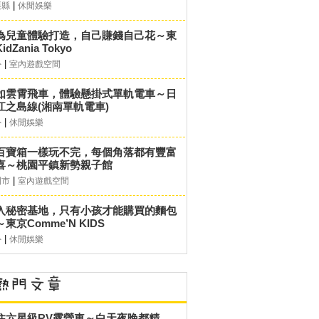
|
栗縣
休閒娛樂
為兒童體驗打造，自己賺錢自己花～東
idZania Tokyo
|
外
室內遊戲空間
如雲霄飛車，體驗懸掛式單軌電車～日
江之島線(湘南單軌電車)
|
外
休閒娛樂
百寶箱一樣玩不完，每個角落都有豐富
喜～桃園平鎮新勢親子館
|
園市
室內遊戲空間
入秘密基地，只有小孩才能購買的麵包
東京Comme’N KIDS
|
外
休閒娛樂
住六星級RV露營車～白天夜晚都精