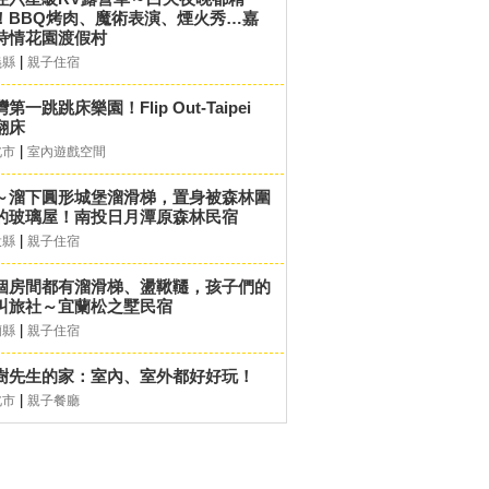
！BBQ烤肉、魔術表演、煙火秀…嘉
詩情花園渡假村
|
義縣
親子住宿
第一跳跳床樂園！Flip Out-Taipei
翻床
|
北市
室內遊戲空間
～溜下圓形城堡溜滑梯，置身被森林圍
的玻璃屋！南投日月潭原森林民宿
|
投縣
親子住宿
個房間都有溜滑梯、盪鞦韆，孩子們的
叫旅社～宜蘭松之墅民宿
|
蘭縣
親子住宿
樹先生的家：室內、室外都好好玩！
|
北市
親子餐廳