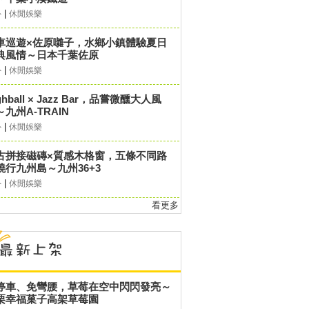
|
外
休閒娛樂
車巡遊×佐原囃子，水鄉小鎮體驗夏日
典風情～日本千葉佐原
|
外
休閒娛樂
ghball × Jazz Bar，品嘗微醺大人風
～九州A-TRAIN
|
外
休閒娛樂
古拼接磁磚×質感木格窗，五條不同路
繞行九州島～九州36+3
|
外
休閒娛樂
看更多
停車、免彎腰，草莓在空中閃閃發亮～
栗幸福菓子高架草莓園