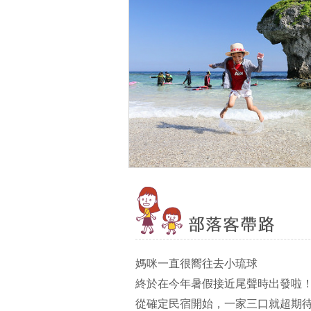
媽咪一直很嚮往去小琉球
終於在今年暑假接近尾聲時出發啦
從確定民宿開始，一家三口就超期