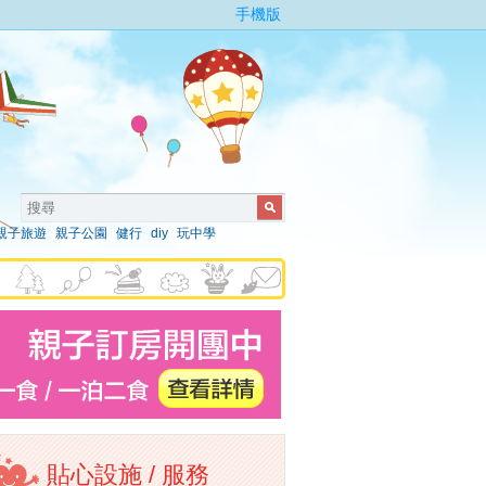
手機版
親子旅遊
親子公園
健行
diy
玩中學
貼心設施 / 服務