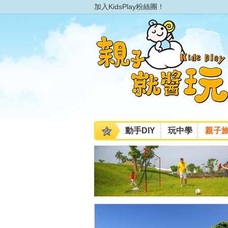
加入KidsPlay粉絲團！
動手DIY
玩中學
親子