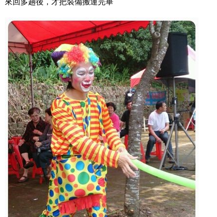
來回多趟後，才把裝備搬運完畢