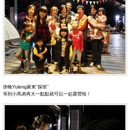
傍晚Yuteng家來"探班"
等到小馬弟再大一點點就可以一起露營啦！