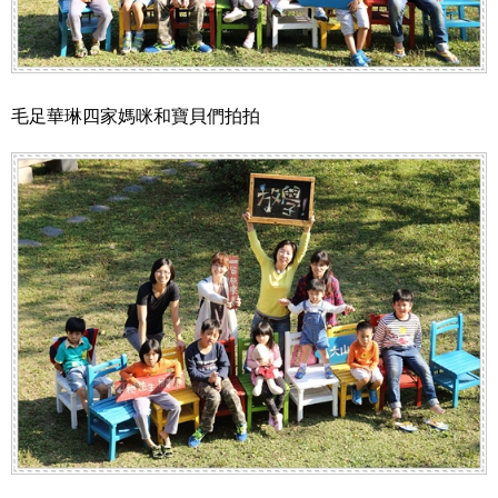
毛足華琳四家媽咪和寶貝們拍拍