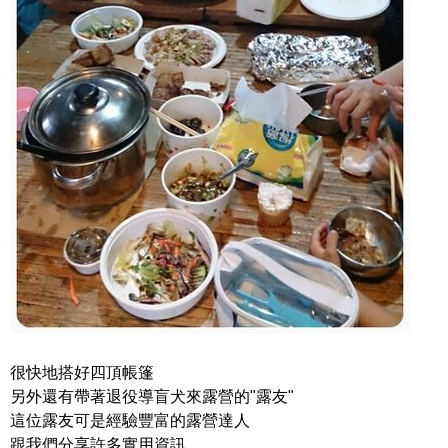
很快地搭好四頂帳篷
另外還有帶著退役導盲犬來露營的"露友"
這位露友可是經驗豐富的露營達人
跟我們分享許多實用資訊