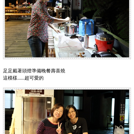
足足戴著頭燈準備晚餐壽喜燒
這模樣......超可愛的