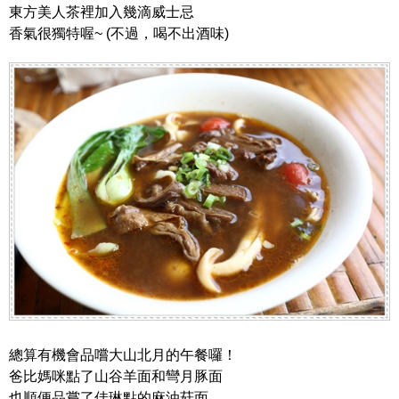
東方美人茶裡加入幾滴威士忌
香氣很獨特喔~ (不過，喝不出酒味)
總算有機會品嚐大山北月的午餐囉！
爸比媽咪點了山谷羊面和彎月豚面
也順便品嘗了佳琳點的麻油菇面