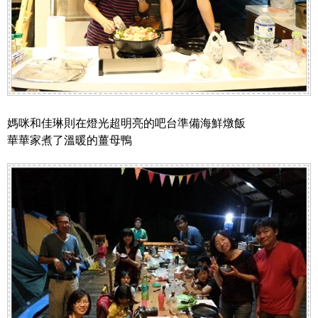
媽咪和佳琳則在燈光超明亮的吧台準備海鮮燉飯
華華家煮了溫暖的薑母鴨