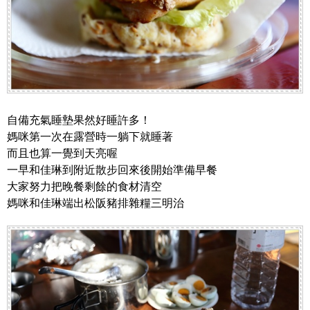
自備充氣睡墊果然好睡許多！
媽咪第一次在露營時一躺下就睡著
而且也算一覺到天亮喔
一早和佳琳到附近散步回來後開始準備早餐
大家努力把晚餐剩餘的食材清空
媽咪和佳琳端出松阪豬排雜糧三明治