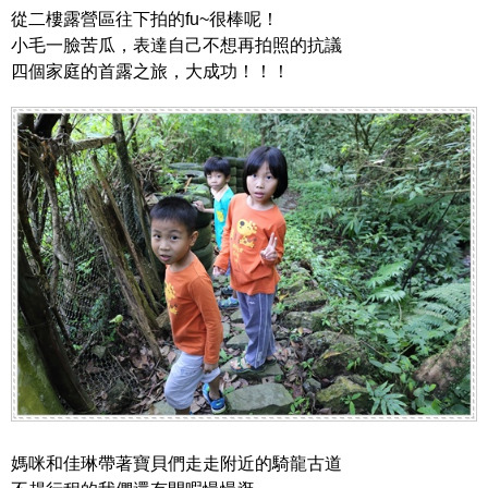
從二樓露營區往下拍的fu~很棒呢！
小毛一臉苦瓜，表達自己不想再拍照的抗議
四個家庭的首露之旅，大成功！！！
媽咪和佳琳帶著寶貝們走走附近的騎龍古道