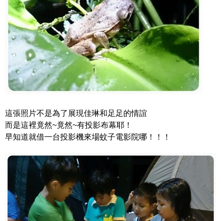
這張照片不是為了展現佳琳和足足的情誼
而是這裡竟然~竟然~有投影布幕耶！
早知道就借一台投影機來場蚊子電影院哪！！！