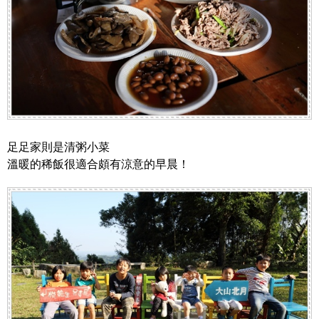
足足家則是清粥小菜
溫暖的稀飯很適合頗有涼意的早晨！