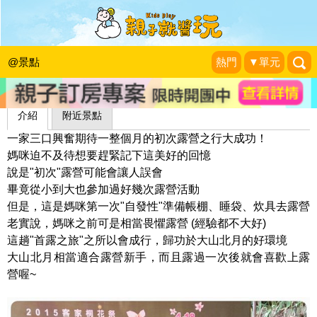
新手露營的完美營地～新竹大山北月
媽咪♥爸比♥小毛 一家三口最重要的小事
|
2014-11-23
@景點
熱門
▼單元
介紹
附近景點
一家三口興奮期待一整個月的初次露營之行大成功！
媽咪迫不及待想要趕緊記下這美好的回憶
說是"初次"露營可能會讓人誤會
畢竟從小到大也參加過好幾次露營活動
但是，這是媽咪第一次"自發性"準備帳棚、睡袋、炊具去露營
老實說，媽咪之前可是相當畏懼露營 (經驗都不大好)
這趟"首露之旅"之所以會成行，歸功於大山北月的好環境
大山北月相當適合露營新手，而且露過一次後就會喜歡上露
營喔~