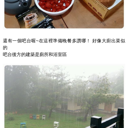
還有一個吧台喔~在這裡準備晚餐多讚哪！ 好像大廚出菜似
的
吧台後方的建築是廁所和浴室區