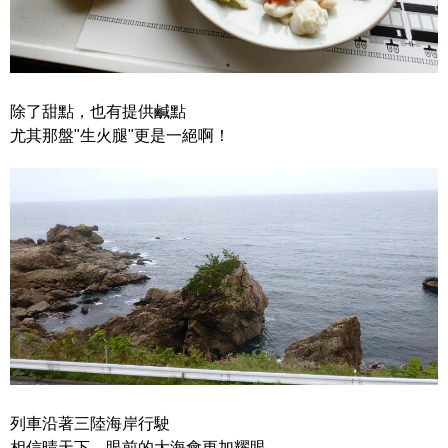
除了甜點，也有提供鹹點
尤其那盤"生火腿"更是一絕啊！
列車沿著三陸海岸行駛
相信晴天下，眼前的大海會更加耀眼