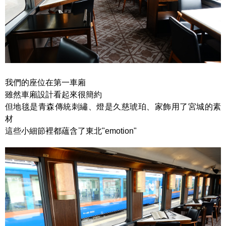
我們的座位在第一車廂
雖然車廂設計看起來很簡約
但地毯是青森傳統刺繡、燈是久慈琥珀、家飾用了宮城的素
材
這些小細節裡都蘊含了東北"emotion"