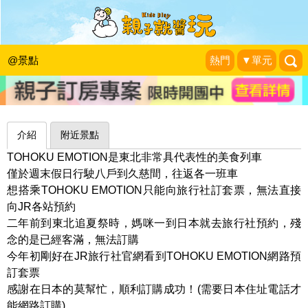
美食＋美景，東北特色列車甜點吃到飽
～日本TOHOKU EMOTION
@景點
熱門
▼單元
媽咪♥爸比♥小毛 一家三口最重要的小事
|
2019-11-16
介紹
附近景點
TOHOKU EMOTION是東北非常具代表性的美食列車
僅於週末假日行駛八戶到久慈間，往返各一班車
想搭乘TOHOKU EMOTION只能向旅行社訂套票，無法直接
向JR各站預約
二年前到東北追夏祭時，媽咪一到日本就去旅行社預約，殘
念的是已經客滿，無法訂購
今年初剛好在JR旅行社官網看到TOHOKU EMOTION網路預
訂套票
感謝在日本的莫幫忙，順利訂購成功！(需要日本住址電話才
能網路訂購)