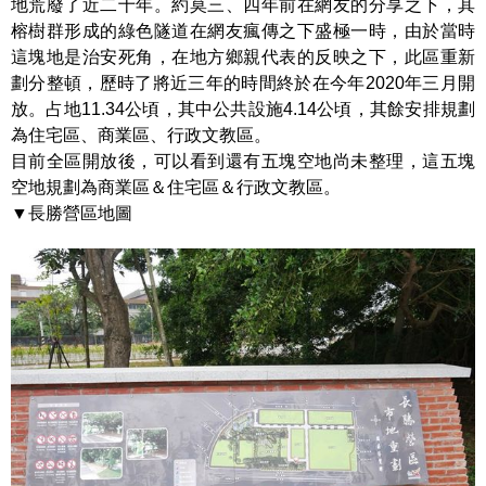
地荒廢了近二十年。約莫三、四年前在網友的分享之下，其
榕樹群形成的綠色隧道在網友瘋傳之下盛極一時，由於當時
這塊地是治安死角，在地方鄉親代表的反映之下，此區重新
劃分整頓，歷時了將近三年的時間終於在今年2020年三月開
放。占地11.34公頃，其中公共設施4.14公頃，其餘安排規劃
為住宅區、商業區、行政文教區。
目前全區開放後，可以看到還有五塊空地尚未整理，這五塊
空地規劃為商業區＆住宅區＆行政文教區。
▼長勝營區地圖