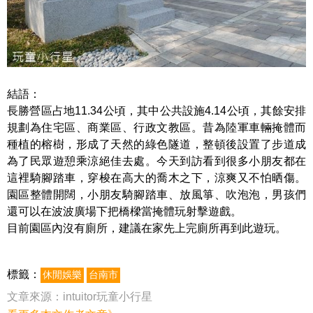
結語：
長勝營區占地11.34公頃，其中公共設施4.14公頃，其餘安排
規劃為住宅區、商業區、行政文教區。昔為陸軍車輛掩體而
種植的榕樹，形成了天然的綠色隧道，整頓後設置了步道成
為了民眾遊憩乘涼絕佳去處。今天到訪看到很多小朋友都在
這裡騎腳踏車，穿梭在高大的喬木之下，涼爽又不怕晒傷。
園區整體開闊，小朋友騎腳踏車、放風箏、吹泡泡，男孩們
還可以在波波廣場下把橋樑當掩體玩射擊遊戲。
目前園區內沒有廁所，建議在家先上完廁所再到此遊玩。
標籤：
休閒娛樂
台南市
文章來源：
intuitor玩童小行星