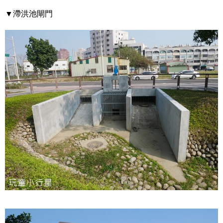
▼滯洪池閘門