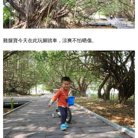
雞腿寶今天在此玩腳踏車，涼爽不怕晒傷。