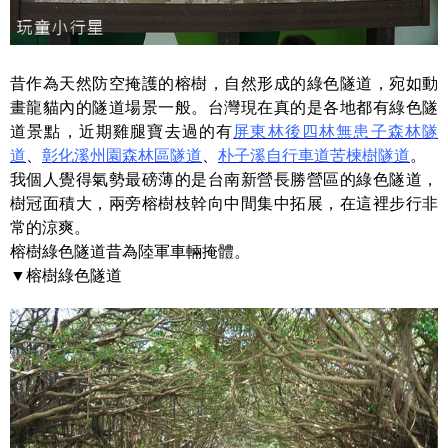
昔作為天然防空掩護的榕樹，自然形成的綠色隧道，宛如動
畫龍貓內的隧道場景一般。台灣現在真的是各地都有綠色隧
道景點，近期雞腿寶去過的有
屏東林後四林無患子森林隧
道
、
彰化溪州園森林區隧道
、
朴子溪自行車道苦楝樹隧道
。
我個人覺得氣勢最磅薄的是台南新營長勝營區的綠色隧道，
樹冠面積大，兩旁榕樹枝幹向中間集中拓展，在這裡步行非
常的涼爽。
榕樹綠色隧道昔為陸軍車輛掩體。
▼榕樹綠色隧道