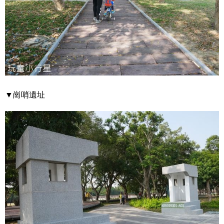
▼崗哨遺址