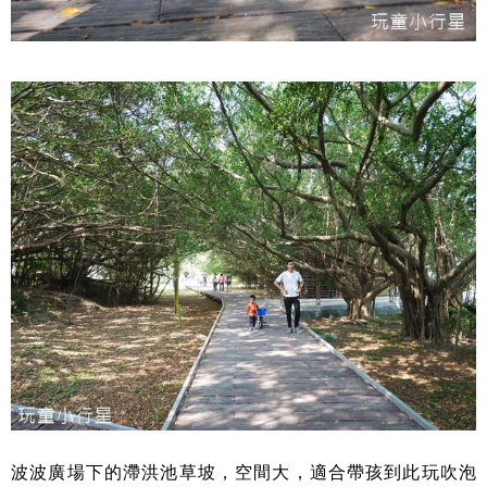
波波廣場下的滯洪池草坡，空間大，適合帶孩到此玩吹泡