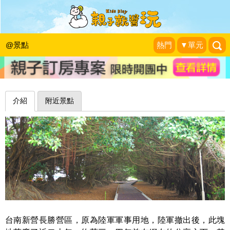
舊陸軍基地再生，榕樹版龍貓隧道磅薄
登場～台南長勝營區
@景點
熱門
▼單元
intuitor玩童小行星
|
2020-03-08
介紹
附近景點
台南新營長勝營區，原為陸軍軍事用地，陸軍撤出後，此塊