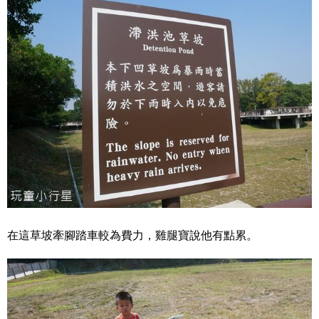
在這草坡牽腳踏車較為費力，雞腿寶說他有點累。