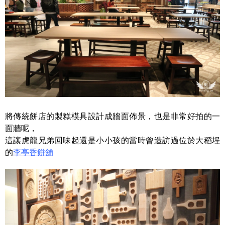
將傳統餅店的製糕模具設計成牆面佈景，也是非常好拍的一
面牆呢，
這讓虎龍兄弟回味起還是小小孩的當時曾造訪過位於大稻埕
的
李亭香餅舖