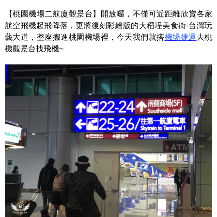
【桃園機場二航廈觀景台】開放囉，不僅可近距離欣賞各家
航空飛機起飛降落，更將復刻彩繪版的大稻埕美食街-台灣玩
藝大道，整座搬進桃園機場裡，今天我們就搭
機場捷運
去桃
機觀景台找飛機~