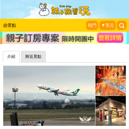
距離跑道25公尺，近距離朝聖熱門客機
～桃園國際機場第二航廈觀景台
@景點
熱門
▼單元
珍太妃旅遊親子生活
|
2019-12-18
介紹
附近景點