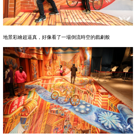
地景彩繪超逼真，好像看了一場倒流時空的戲劇般