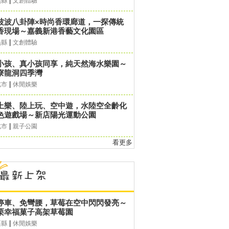
|
義縣
文創體驗
波波八卦陣×時尚香環廊道，一探傳統
香現場～嘉義新港香藝文化園區
|
義縣
文創體驗
小孩、真小孩同享，純天然海水樂園～
寮龍洞四季灣
|
北市
休閒娛樂
上樂、陸上玩、空中遊，水陸空全齡化
色遊戲場～新店陽光運動公園
|
北市
親子公園
看更多
停車、免彎腰，草莓在空中閃閃發亮～
栗幸福菓子高架草莓園
|
栗縣
休閒娛樂