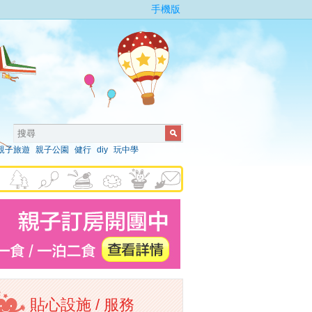
手機版
親子旅遊
親子公園
健行
diy
玩中學
貼心設施 / 服務