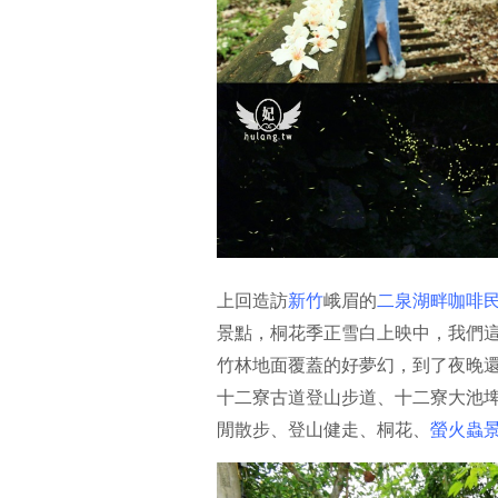
上回造訪
新竹
峨眉的
二泉湖畔咖啡
景點，桐花季正雪白上映中，我們
竹林地面覆蓋的好夢幻，到了夜晚
十二寮古道登山步道、十二寮大池
閒散步、登山健走、桐花、
螢火蟲