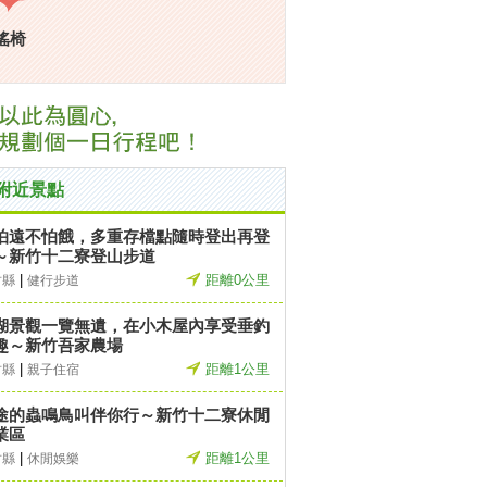
搖椅
附近景點
怕遠不怕餓，多重存檔點隨時登出再登
～新竹十二寮登山步道
|
距離0公里
竹縣
健行步道
湖景觀一覽無遺，在小木屋內享受垂釣
趣～新竹吾家農場
|
距離1公里
竹縣
親子住宿
途的蟲鳴鳥叫伴你行～新竹十二寮休閒
業區
|
距離1公里
竹縣
休閒娛樂