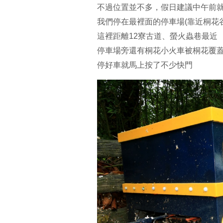
不過位置並不多，假日建議中午前
我們停在最裡面的停車場(靠近桐花
這裡距離12寮古道、螢火蟲巷最近
停車場旁還有桐花小火車被桐花覆
停好車就馬上按了不少快門