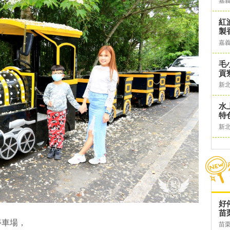
嘉
紅
製
嘉
毛
貢
新
水
特
新
好
苗
停車場，
苗