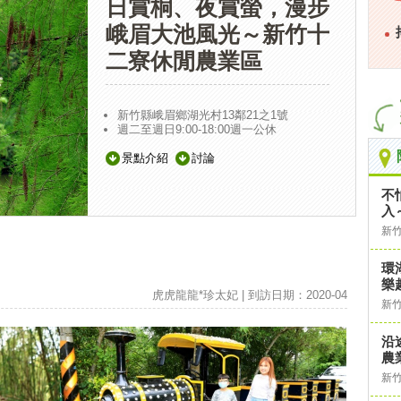
日賞桐、夜賞螢，漫步
峨眉大池風光～新竹十
二寮休閒農業區
新竹縣峨眉鄉湖光村13鄰21之1號
週二至週日9:00-18:00週一公休
景點介紹
討論
不
入
新
環
樂
虎虎龍龍*珍太妃 | 到訪日期：2020-04
新
沿
農
新