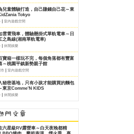
為兒童體驗打造，自己賺錢自己花～東
idZania Tokyo
|
外
室內遊戲空間
如雲霄飛車，體驗懸掛式單軌電車～日
江之島線(湘南單軌電車)
|
外
休閒娛樂
百寶箱一樣玩不完，每個角落都有豐富
喜～桃園平鎮新勢親子館
|
園市
室內遊戲空間
入秘密基地，只有小孩才能購買的麵包
東京Comme’N KIDS
|
外
休閒娛樂
住六星級RV露營車～白天夜晚都精
！BBQ烤肉、魔術表演、煙火秀…嘉