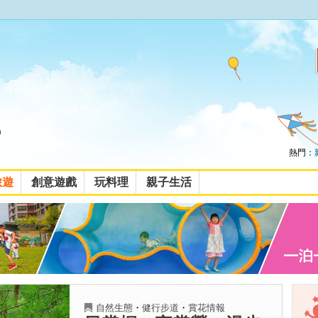
熱門：
旅遊
創意遊戲
玩料理
親子生活
自然生態
・
健行步道
・
賞花情報