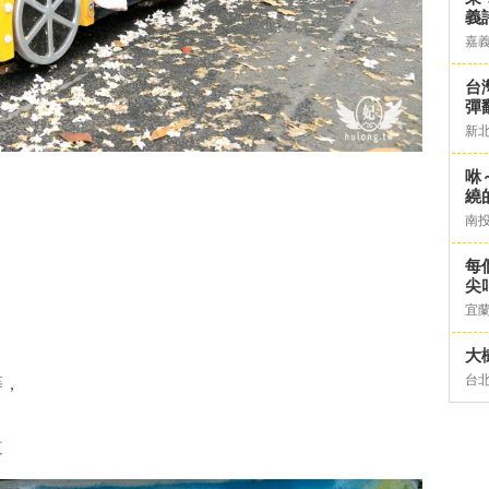
義
嘉
台灣
彈
新
咻
繞
南
每
尖
宜
大
台
等，
道