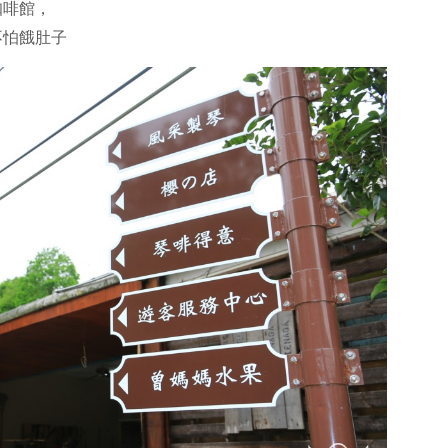
咖啡館，
不怕餓肚子