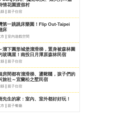
詩情花園渡假村
|
義縣
親子住宿
第一跳跳床樂園！Flip Out-Taipei
翻床
|
北市
室內遊戲空間
～溜下圓形城堡溜滑梯，置身被森林圍
的玻璃屋！南投日月潭原森林民宿
|
投縣
親子住宿
個房間都有溜滑梯、盪鞦韆，孩子們的
叫旅社～宜蘭松之墅民宿
|
蘭縣
親子住宿
樹先生的家：室內、室外都好好玩！
|
北市
親子餐廳