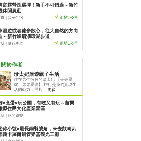
豐富露營區選擇！新手不可錯過～新竹
豐休閒農莊
|
距離1公里
竹市
親子住宿
車漫遊或者徒步散心，往大自然的方向
進～新竹峨眉湖環湖步道
|
距離1公里
竹縣
健行步道
關於作者
珍太妃旅遊親子生活
住在男生宿舍的珍太妃 【哥哥屬
虎，弟弟屬龍】 旅行是我們實現生
活的動力，照片...
更多
腳×煮蛋×玩公園，有吃又有玩～苗栗
雅原住民文化產業園區
|
栗縣
休閒娛樂
迷你小號×最長銅製號角，來去歕喇叭
嘉義卡羅爾銅管樂器觀光工廠