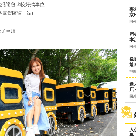
就抵達會比較好找車位，
專
谷露營區這一端)
京K
國
蓋了車頂
宛
本
國
像
驚
桃
進
店～
國
入
采