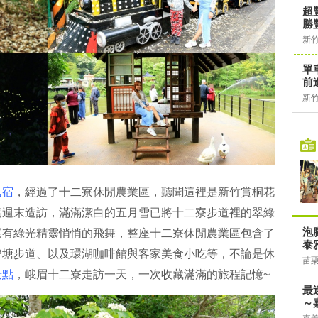
超
勝
新
單
前
新
民宿
，經過了十二寮休閒農業區，聽聞這裡是新竹賞桐花
這週末造訪，滿滿潔白的五月雪已將十二寮步道裡的翠綠
泡
還有綠光精靈悄悄的飛舞，整座十二寮休閒農業區包含了
泰
埤塘步道、以及環湖咖啡館與客家美食小吃等，不論是休
苗
景點
，峨眉十二寮走訪一天，一次收藏滿滿的旅程記憶~
最
～