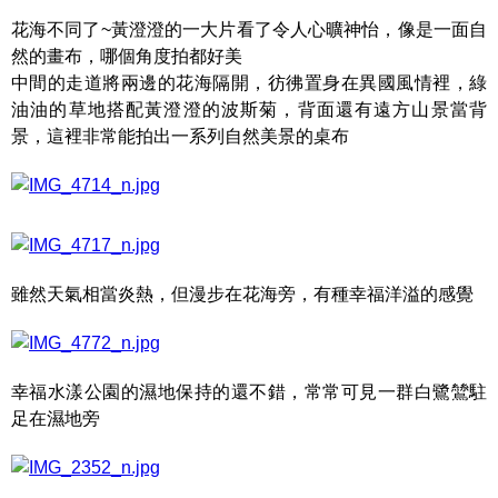
花海不同了~黃澄澄的一大片看了令人心曠神怡，像是一面自
然的畫布，哪個角度拍都好美
中間的走道將兩邊的花海隔開，彷彿置身在異國風情裡，綠
油油的草地搭配黃澄澄的波斯菊，背面還有遠方山景當背
景，這裡非常能拍出一系列自然美景的桌布
雖然天氣相當炎熱，但漫步在花海旁，有種幸福洋溢的感覺
幸福水漾公園的濕地保持的還不錯，常常可見一群白鷺鷥駐
足在濕地旁