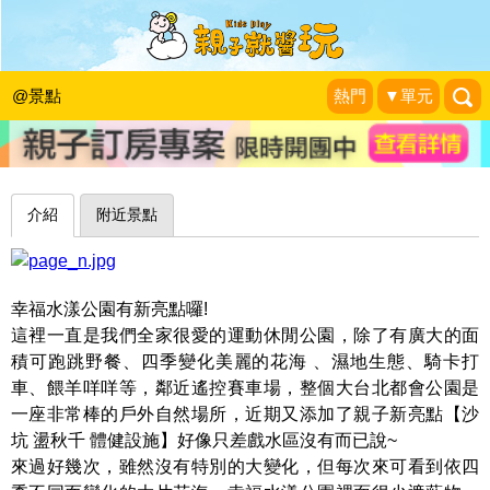
攀爬吧孩子！夏天就是盡情揮灑汗水～
三重幸福水漾公園
@景點
熱門
▼單元
珍太妃旅遊親子生活
|
2016-06-19
介紹
附近景點
幸福水漾公園有新亮點囉!
這裡一直是我們全家很愛的運動休閒公園，除了有廣大的面
積可跑跳野餐、四季變化美麗的花海 、濕地生態、騎卡打
車、餵羊咩咩等，鄰近遙控賽車場，整個大台北都會公園是
一座非常棒的戶外自然場所，近期又添加了親子新亮點【沙
坑 盪秋千 體健設施】好像只差戲水區沒有而已說~
來過好幾次，雖然沒有特別的大變化，但每次來可看到依四