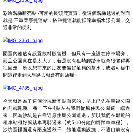
彩繪階梯新亮點~可愛的長頸鹿寶寶，從這個階梯越過的對面
就是 三重菜寮捷運站，搭乘捷運就能抵達幸福水漾公園，交
通非常的便利
園區內雖然有設置飲料販售機，但只有一座設在停車場旁，
而且公園實在是太大了，若是沒有租騎腳踏車就會很懶得再
往回走，所以想前來的朋友要備好足夠的茶水，或者可從中
間這裡走到大馬路去就會有商店囉~
今天就是為了這個沙坑新亮點而來的，早上已先在幸福公園
的前端跑跳一番，下午4點左右我們從原住民公園這一端過
來，因為沙坑是在靠近原住民公園這邊，所以我們在鄰近的
租車站租好腳踏車再騎過來【約5-10分鐘的腳踏車車程】，
沙坑區裡面還有兩座盪秋千、體能運動設施，不過目前沒有