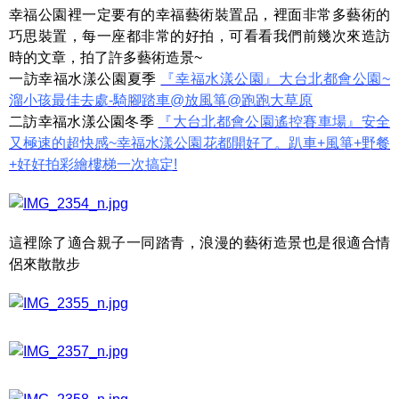
幸福公園裡一定要有的幸福藝術裝置品，裡面非常多藝術的
巧思裝置，每一座都非常的好拍，可看看我們前幾次來造訪
時的文章，拍了許多藝術造景~
一訪幸福水漾公園夏季
『幸福水漾公園』大台北都會公園~
溜小孩最佳去處-騎腳踏車@放風箏@跑跑大草原
二訪幸福水漾公園冬季
『大台北都會公園遙控賽車場』安全
又極速的超快感~幸福水漾公園花都開好了。趴車+風箏+野餐
+好好拍彩繪樓梯一次搞定!
這裡除了適合親子一同踏青，浪漫的藝術造景也是很適合情
侶來散散步