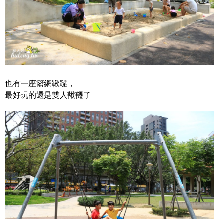
也有一座籃網鞦韆，
最好玩的還是雙人鞦韆了