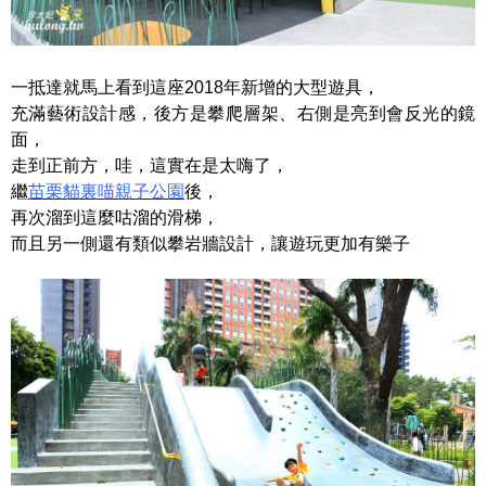
一抵達就馬上看到這座2018年新增的大型遊具，
充滿藝術設計感，後方是攀爬層架、右側是亮到會反光的鏡
面，
走到正前方，哇，這實在是太嗨了，
繼
苗栗貓裏喵親子公園
後，
再次溜到這麼咕溜的滑梯，
而且另一側還有類似攀岩牆設計，讓遊玩更加有樂子