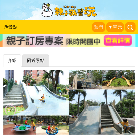
咕溜咕溜磨石溜滑梯，不停開發降落新
姿勢～新竹中央公園
@景點
熱門
▼單元
珍太妃旅遊親子生活
|
2019-05-22
介紹
附近景點