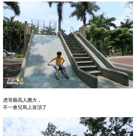
虎哥藝高人膽大，
不一會兒馬上攻頂了